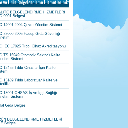
te ve Ürün Belgelendirme Hizmetlerimiz
ALİTE BELGELENDİRME HİZMETLERİ
O 9001 Belgesi
O 14001:2004 Çevre Yönetim Sistemi
O 22000:2005 Haccp Gıda Güvenliği
netimi
O IEC 17025 Tıbbı Cihaz Akreditasyonu
O TS 16949 Otomotiv Sektörü Kalite
netim Sistemi
O 13485 Tıbbı Cihazlar İçin Kalite
stemi
O 15189 Tıbbı Laboratuar Kalite ve
erlilik
O 18001 OHSAS İş ve İşçi Sağlığı
netim Sistemi
lal Gıda Belgesi
RÜN BELGELENDİRME HİZMETLERİ
E Belgesi