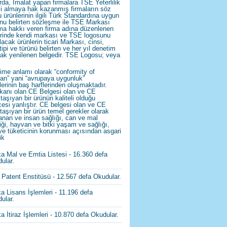
rda, İmalat yapan firmalara TSE Yeterlilik
i almaya hak kazanmış firmaların söz
 ürünlerinin ilgili Türk Standardına uygun
nu belirten sözleşme ile TSE Markası
ma hakkı veren firma adına düzenlenen
rinde kendi markası ve TSE logosunu
lacak ürünlerin ticari Markası, cinsi,
 tipi ve türünü belirten ve her yıl denetim
rak yenilenen belgedir. TSE Logosu; veya
ime anlamı olarak “conformity of
an” yani “avrupaya uygunluk”
lerinin baş harflerinden oluşmaktadır.
kanı olan CE Belgesi olan ve CE
 taşıyan bir ürünün kaliteli olduğu
esi yanlıştır. CE belgesi olan ve CE
 taşıyan bir ürün temel gerekler olarak
anan ve insan sağlığı, can ve mal
iği, hayvan ve bitki yaşam ve sağlığı,
ve tüketicinin korunması açısından asgari
ik
a Mal ve Emtia Listesi
- 16.360 defa
ular.
 Patent Enstitüsü
- 12.567 defa Okudular.
a Lisans İşlemleri
- 11.196 defa
ular.
a İtiraz İşlemleri
- 10.870 defa Okudular.