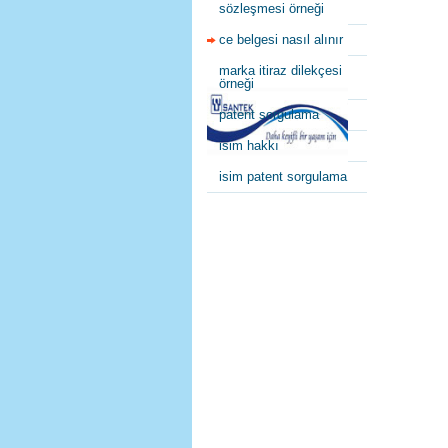
sözleşmesi örneği
ce belgesi nasıl alınır
marka itiraz dilekçesi
örneği
patent sorgulama
isim hakkı
isim patent sorgulama