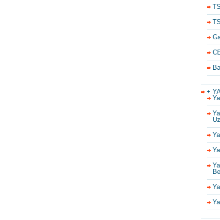
TS
TS
Ga
CE
Ba
+ Y
Ya
Ya
Uz
Ya
Ya
Ya
Be
Ya
Ya