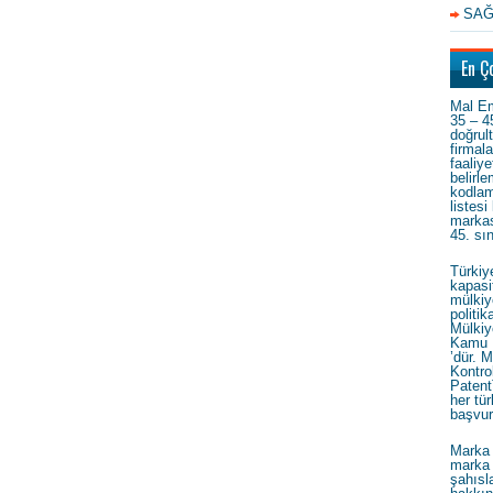
SAĞ
En Ç
Mal Em
35 – 4
doğrul
firmal
faaliye
belirl
kodlam
listesi
markas
45. sı
Türkiy
kapasi
mülkiy
politi
Mülkiy
Kamu 
’dür. M
Kontrol
Patent
her tür
başvur
Marka 
marka 
şahısla