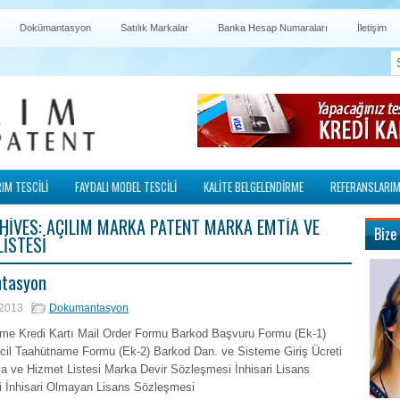
Dokümantasyon
Satılık Markalar
Banka Hesap Numaraları
İletişim
IM TESCİLİ
FAYDALI MODEL TESCİLİ
KALİTE BELGELENDİRME
REFERANSLARIM
HIVES:
AÇILIM MARKA PATENT MARKA EMTIA VE
Bize
LISTESI
tasyon
 2013
Dokumantasyon
e Kredi Kartı Mail Order Formu Barkod Başvuru Formu (Ek-1)
cil Taahütname Formu (Ek-2) Barkod Dan. ve Sisteme Giriş Ücreti
a ve Hizmet Listesi Marka Devir Sözleşmesi İnhisari Lisans
 İnhisari Olmayan Lisans Sözleşmesi