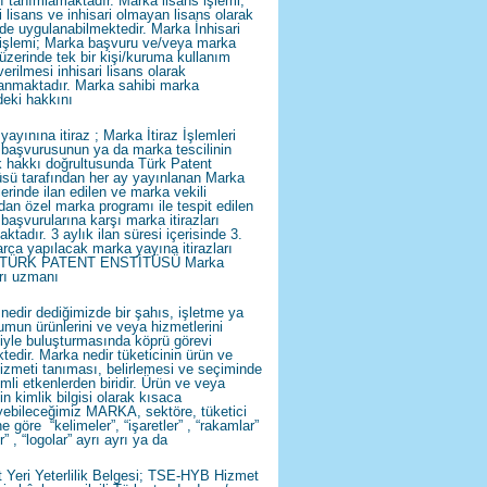
ı tanımlamaktadır. Marka lisans işlemi;
i lisans ve inhisari olmayan lisans olarak
lde uygulanabilmektedir. Marka İnhisari
 işlemi; Marka başvuru ve/veya marka
i üzerinde tek bir kişi/kuruma kullanım
erilmesi inhisari lisans olarak
anmaktadır. Marka sahibi marka
deki hakkını
ayınına itiraz ; Marka İtiraz İşlemleri
başvurusunun ya da marka tescilinin
k hakkı doğrultusunda Türk Patent
üsü tarafından her ay yayınlanan Marka
lerinde ilan edilen ve marka vekili
ndan özel marka programı ile tespit edilen
başvurularına karşı marka itirazları
ktadır. 3 aylık ilan süresi içerisinde 3.
arca yapılacak marka yayına itirazları
i TÜRK PATENT ENSTİTÜSÜ Marka
arı uzmanı
nedir dediğimizde bir şahıs, işletme ya
umun ürünlerini ve veya hizmetlerini
ciyle buluşturmasında köprü görevi
tedir. Marka nedir tüketicinin ürün ve
izmeti tanıması, belirlemesi ve seçiminde
mli etkenlerden biridir. Ürün ve veya
n kimlik bilgisi olarak kısaca
yebileceğimiz MARKA, sektöre, tüketici
ne göre “kelimeler”, “işaretler” , “rakamlar”
r” , “logolar” ayrı ayrı ya da
 Yeri Yeterlilik Belgesi; TSE-HYB Hizmet