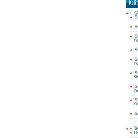
Kali
+ K
IS
IS
IS
Yö
IS
IS
Yö
IS
Si
IS
Yet
IS
Yö
He
+ Ü
TS