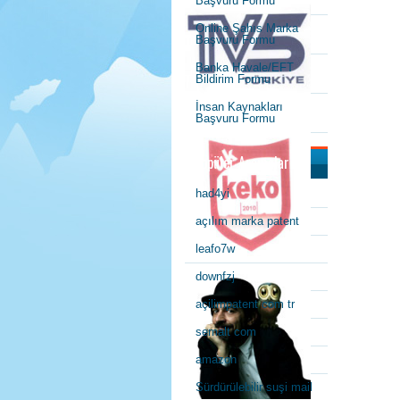
Başvuru Formu
Online Şahıs Marka
Başvuru Formu
Banka Havale/EFT
Bildirim Formu
İnsan Kaynakları
Başvuru Formu
Popüler Aramalar
had4yi
açılım marka patent
leafo7w
downfzj
açilimpatent com tr
semalt com
amazon
Sürdürülebilir suşi mail