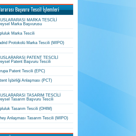
lararası Başvuru Tescil İşlemleri
LUSLARARASI MARKA TESCİLİ
reysel Marka Başvurusu
pluluk Marka Tescili
drid Protokolü Marka Tescili (WIPO)
LUSLARARASI PATENT TESCİLİ
reysel Patent Başvuru Tescili
rupa Patent Tescili (EPC)
tent İşbirliği Anlaşması (PCT)
LUSLARARASI TASARIM TESCİLİ
reysel Tasarım Başvuru Tescili
pluluk Tasarım Tescili (OHIM)
hey Anlaşması Tasarım Tescili (WIPO)