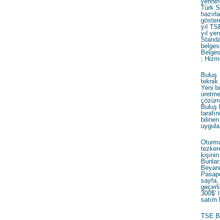
yerinin
Türk S
hazırl
göster
yıl TS
yıl ye
Standa
belgesi
Belges
; Hizm
Buluş 
teknik
Yeni b
üretme
çözüm b
Buluş 
taraf
bilin
uygula
Oturma
tezkere
kişini
Bunlar
Beyann
Pasapo
sayfa,
geçerli
300$’ 
satım 
TSE Be