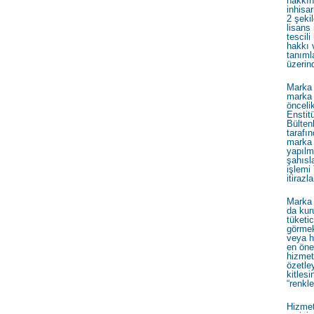
hakkın
inhisar
2 şeki
lisans
tescil
hakkı v
tanıml
üzerin
Marka y
marka 
önceli
Enstit
Bülten
tarafı
marka 
yapılma
şahısl
işlem
itirazl
Marka 
da kur
tüketi
görmek
veya h
en öne
hizmeti
özetle
kitlesi
“renkle
Hizmet