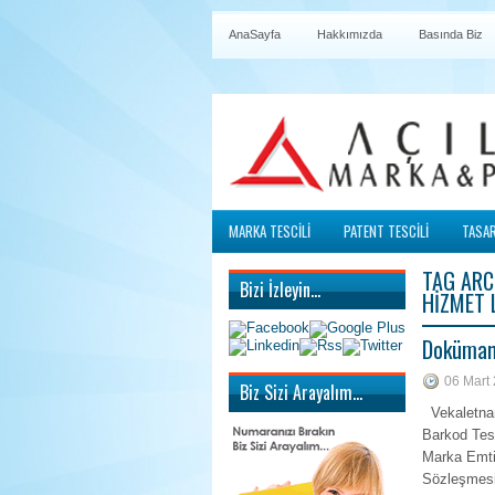
AnaSayfa
Hakkımızda
Basında Biz
MARKA TESCİLİ
PATENT TESCİLİ
TASAR
TAG ARC
Bizi İzleyin…
HIZMET 
Doküman
06 Mart
Biz Sizi Arayalım…
Vekaletnam
Barkod Tes
Marka Emti
Sözleşmesi