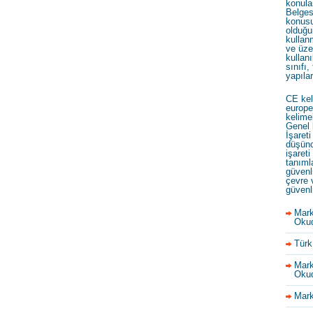
konula
Belges
konusu
olduğu
kullan
ve üze
kullanı
sınıfı,
yapıla
CE kel
europe
kelime
Genel 
İşareti
düşünc
işareti
tanıml
güvenl
çevre 
güvenl
Mark
Okud
Türk
Mark
Okud
Mark