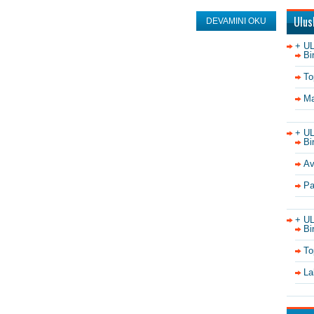
Ulus
DEVAMINI OKU
+ U
Bi
To
Ma
+ U
Bi
Av
Pa
+ U
Bi
To
La