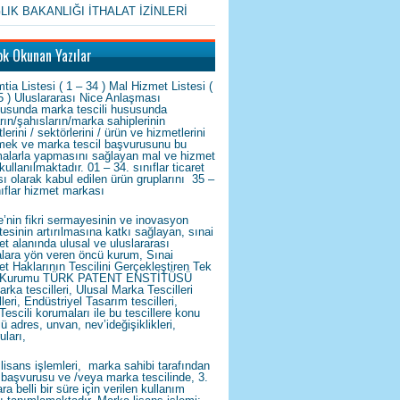
LIK BAKANLIĞI İTHALAT İZİNLERİ
ok Okunan Yazılar
tia Listesi ( 1 – 34 ) Mal Hizmet Listesi (
5 ) Uluslararası Nice Anlaşması
tusunda marka tescili hususunda
arın/şahısların/marka sahiplerinin
tlerini / sektörlerini / ürün ve hizmetlerini
emek ve marka tescil başvurusunu bu
alarla yapmasını sağlayan mal ve hizmet
 kullanılmaktadır. 01 – 34. sınıflar ticaret
ı olarak kabul edilen ürün gruplarını 35 –
nıflar hizmet markası
e’nin fikri sermayesinin ve inovasyon
tesinin artırılmasına katkı sağlayan, sınai
et alanında ulusal ve uluslararası
kalara yön veren öncü kurum, Sınai
et Haklarının Tescilini Gerçekleştiren Tek
Kurumu TÜRK PATENT ENSTİTÜSÜ
arka tescilleri, Ulusal Marka Tescilleri
leri, Endüstriyel Tasarım tescilleri,
Tescili korumaları ile bu tescillere konu
lü adres, unvan, nev’ideğişiklikleri,
uları,
lisans işlemleri, marka sahibi tarafından
başvurusu ve /veya marka tescilinde, 3.
ra belli bir süre için verilen kullanım