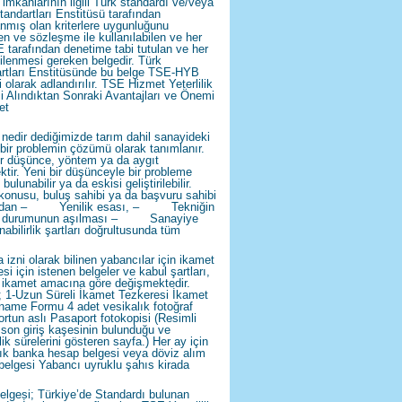
 imkânlarının ilgili Türk standardı ve/veya
tandartları Enstitüsü tarafından
anmış olan kriterlere uygunluğunu
en ve sözleşme ile kullanılabilen ve her
E tarafından denetime tabi tutulan ve her
nilenmesi gereken belgedir. Türk
rtları Enstitüsünde bu belge TSE-HYB
 olarak adlandırılır. TSE Hizmet Yeterlilik
i Alındıktan Sonraki Avantajları ve Önemi
et
nedir dediğimizde tarım dahil sanayideki
 bir problemin çözümü olarak tanımlanır.
ir düşünce, yöntem ya da aygıt
ktir. Yeni bir düşünceyle bir probleme
ulunabilir ya da eskisi geliştirilebilir.
konusu, buluş sahibi ya da başvuru sahibi
ından – Yenilik esası, – Tekniğin
en durumunun aşılması – Sanayiye
nabilirlik şartları doğrultusunda tüm
 izni olarak bilinen yabancılar için ikamet
si için istenen belgeler ve kabul şartları,
n ikamet amacına göre değişmektedir.
; 1-Uzun Süreli İkamet Tezkeresi İkamet
ame Formu 4 adet vesikalık fotoğraf
rtun aslı Pasaport fotokopisi (Resimli
 son giriş kaşesinin bulunduğu ve
lik sürelerini gösteren sayfa.) Her ay için
lık banka hesap belgesi veya döviz alım
belgesi Yabancı uyruklu şahıs kirada
lgesi; Türkiye’de Standardı bulunan