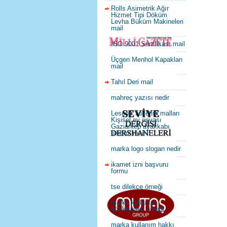
Rolls Asimetrik Ağır
Hizmet Tipi Döküm
Levha Büküm Makineleri
mail
ISO 9001 Sertifikası mail
Üçgen Menhol Kapakları
mail
Tahıl Deri mail
mahreç yazısı nedir
Lescon Tüketim malları
Kişisel ev eşyası
Gaziantep ayakkabı
üretimi mail
marka logo slogan nedir
ikamet izni başvuru
formu
tse dilekçe örneği
marka kullanım
sözleşmesi örneği
marka kullanım hakkı