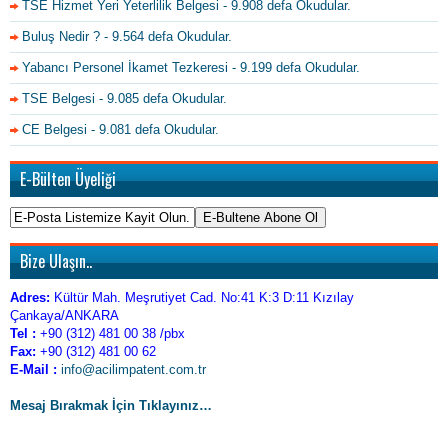
TSE Hizmet Yeri Yeterlilik Belgesi
- 9.908 defa Okudular.
Buluş Nedir ?
- 9.564 defa Okudular.
Yabancı Personel İkamet Tezkeresi
- 9.199 defa Okudular.
TSE Belgesi
- 9.085 defa Okudular.
CE Belgesi
- 9.081 defa Okudular.
E-Bülten Üyeliği
Bize Ulaşın..
Adres:
Kültür Mah. Meşrutiyet Cad. No:41 K:3 D:11 Kızılay
Çankaya/ANKARA
Tel :
+90 (312) 481 00 38 /pbx
Fax:
+90 (312) 481 00 62
E-Mail :
info@acilimpatent.com.tr
Mesaj Bırakmak İçin Tıklayınız…