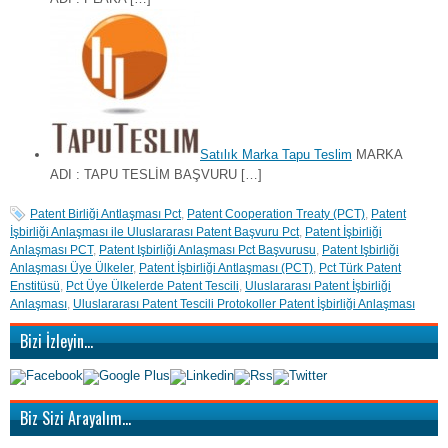
Satılık Marka Tapu Teslim
MARKA
ADI : TAPU TESLİM BAŞVURU […]
Patent Birliği Antlaşması Pct
,
Patent Cooperation Treaty (PCT)
,
Patent
İşbirliği Anlaşması ile Uluslararası Patent Başvuru Pct
,
Patent İşbirliği
Anlaşması PCT
,
Patent Işbirliği Anlaşması Pct Başvurusu
,
Patent Işbirliği
Anlaşması Üye Ülkeler
,
Patent İşbirliği Antlaşması (PCT)
,
Pct Türk Patent
Enstitüsü
,
Pct Üye Ülkelerde Patent Tescili
,
Uluslararası Patent İşbirliği
Anlaşması
,
Uluslararası Patent Tescili Protokoller Patent İşbirliği Anlaşması
Bizi İzleyin…
Biz Sizi Arayalım…