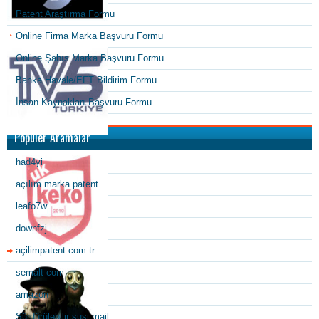
Patent Araştırma Formu
Online Firma Marka Başvuru Formu
Online Şahıs Marka Başvuru Formu
Banka Havale/EFT Bildirim Formu
İnsan Kaynakları Başvuru Formu
Popüler Aramalar
had4yi
açılım marka patent
leafo7w
downfzj
açilimpatent com tr
semalt com
amazon
Sürdürülebilir suşi mail