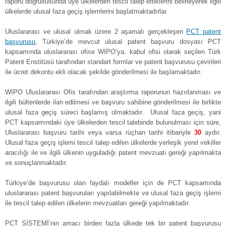
raporu doğrultusunda üye ülkelerden tescil talep ettiklerini belirleyerek ilgili
ülkelerde ulusal faza geçiş işlemlerini başlatmaktadırlar.
Uluslararası ve ulusal olmak üzere 2 aşamalı gerçekleşen
PCT patent
başvurusu
, Türkiye’de mevcut ulusal patent başvuru dosyası PCT
kapsamında uluslararası ofise WIPO’ya, kabul ofisi olarak seçilen Türk
Patent Enstitüsü tarafından standart formlar ve patent başvurusu çevirileri
ile ücret dekontu ekli olacak şekilde gönderilmesi ile başlamaktadır.
WIPO Uluslararası Ofis tarafından araştırma raporunun hazırlanması ve
ilgili bültenlerde ilan edilmesi ve başvuru sahibine gönderilmesi ile birlikte
ulusal faza geçiş süreci başlamış olmaktadır. Ulusal faza geçiş, yani
PCT kapsamındaki üye ülkelerden tescil talebinde bulunulması için süre,
Uluslararası başvuru tarihi veya varsa rüçhan tarihi itibariyle
30
aydır.
Ulusal faza geçiş işlemi tescil talep edilen ülkelerde yerleşik yerel vekiller
aracılığı ile ve ilgili ülkenin uyguladığı patent mevzuatı gereği yapılmakta
ve sonuçlanmaktadır.
Türkiye’de başvurusu olan faydalı modeller için de PCT kapsamında
uluslararası patent başvuruları yapılabilmekte ve ulusal faza geçiş işlemi
ile tescil talep edilen ülkelerin mevzuatları gereği yapılmaktadır.
PCT SİSTEMİ’nin amacı birden fazla ülkede tek bir patent başvurusu