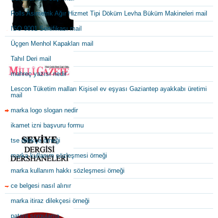
Rolls Asimetrik Ağır Hizmet Tipi Döküm Levha Büküm Makineleri mail
ISO 9001 Sertifikası mail
Üçgen Menhol Kapakları mail
Tahıl Deri mail
mahreç yazısı nedir
Lescon Tüketim malları Kişisel ev eşyası Gaziantep ayakkabı üretimi
mail
marka logo slogan nedir
ikamet izni başvuru formu
tse dilekçe örneği
marka kullanım sözleşmesi örneği
marka kullanım hakkı sözleşmesi örneği
ce belgesi nasıl alınır
marka itiraz dilekçesi örneği
patent sorgulama