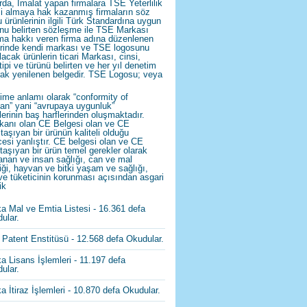
rda, İmalat yapan firmalara TSE Yeterlilik
i almaya hak kazanmış firmaların söz
 ürünlerinin ilgili Türk Standardına uygun
nu belirten sözleşme ile TSE Markası
ma hakkı veren firma adına düzenlenen
rinde kendi markası ve TSE logosunu
lacak ürünlerin ticari Markası, cinsi,
 tipi ve türünü belirten ve her yıl denetim
rak yenilenen belgedir. TSE Logosu; veya
ime anlamı olarak “conformity of
an” yani “avrupaya uygunluk”
lerinin baş harflerinden oluşmaktadır.
kanı olan CE Belgesi olan ve CE
 taşıyan bir ürünün kaliteli olduğu
esi yanlıştır. CE belgesi olan ve CE
 taşıyan bir ürün temel gerekler olarak
anan ve insan sağlığı, can ve mal
iği, hayvan ve bitki yaşam ve sağlığı,
ve tüketicinin korunması açısından asgari
ik
a Mal ve Emtia Listesi
- 16.361 defa
ular.
 Patent Enstitüsü
- 12.568 defa Okudular.
a Lisans İşlemleri
- 11.197 defa
ular.
a İtiraz İşlemleri
- 10.870 defa Okudular.