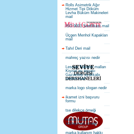
Rolls Asimetrik Ağır
Hizmet Tipi Döküm
Levha Büküm Makineleri
mail
ISO 9001 Sertifikası mail
Üçgen Menhol Kapakları
mail
Tahıl Deri mail
mahreç yazısı nedir
Lescon Tüketim malları
Kişisel ev eşyası
Gaziantep ayakkabı
üretimi mail
marka logo slogan nedir
ikamet izni başvuru
formu
tse dilekçe örneği
marka kullanım
sözleşmesi örneği
marka kullanım hakkı