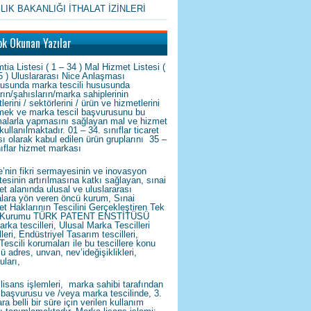
LIK BAKANLIĞI İTHALAT İZİNLERİ
ok Okunan Yazılar
tia Listesi ( 1 – 34 ) Mal Hizmet Listesi (
5 ) Uluslararası Nice Anlaşması
tusunda marka tescili hususunda
arın/şahısların/marka sahiplerinin
tlerini / sektörlerini / ürün ve hizmetlerini
emek ve marka tescil başvurusunu bu
alarla yapmasını sağlayan mal ve hizmet
 kullanılmaktadır. 01 – 34. sınıflar ticaret
ı olarak kabul edilen ürün gruplarını 35 –
nıflar hizmet markası
e’nin fikri sermayesinin ve inovasyon
tesinin artırılmasına katkı sağlayan, sınai
et alanında ulusal ve uluslararası
kalara yön veren öncü kurum, Sınai
et Haklarının Tescilini Gerçekleştiren Tek
Kurumu TÜRK PATENT ENSTİTÜSÜ
arka tescilleri, Ulusal Marka Tescilleri
leri, Endüstriyel Tasarım tescilleri,
Tescili korumaları ile bu tescillere konu
lü adres, unvan, nev’ideğişiklikleri,
uları,
lisans işlemleri, marka sahibi tarafından
başvurusu ve /veya marka tescilinde, 3.
ra belli bir süre için verilen kullanım