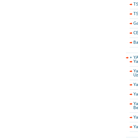
TS
TS
Ga
CE
Ba
+ Y
Ya
Ya
Uz
Ya
Ya
Ya
Be
Ya
Ya