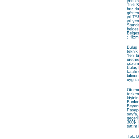
yerinin
Türk S
hazırl
göster
yıl TS
yıl ye
Standa
belgesi
Belges
; Hizm
Buluş 
teknik
Yeni b
üretme
çözüm b
Buluş 
taraf
bilin
uygula
Oturma
tezkere
kişini
Bunlar
Beyann
Pasapo
sayfa,
geçerli
300$’ 
satım 
TSE Be