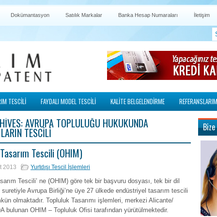
Dokümantasyon
Satılık Markalar
Banka Hesap Numaraları
İletişim
IM TESCİLİ
FAYDALI MODEL TESCİLİ
KALİTE BELGELENDİRME
REFERANSLARIM
HIVES:
AVRUPA TOPLULUĞU HUKUKUNDA
Bize
LARIN TESCILI
 Tasarım Tescili (OHIM)
t 2013
Yurtdışı Tescil İşlemleri
sarım Tescili’ ne (OHIM) göre tek bir başvuru dosyası, tek bir dil
 suretiyle Avrupa Birliği’ne üye 27 ülkede endüstriyel tasarım tescili
n olmaktadır. Topluluk Tasarımı işlemleri, merkezi Alicante/
 bulunan OHIM – Topluluk Ofisi tarafından yürütülmektedir.