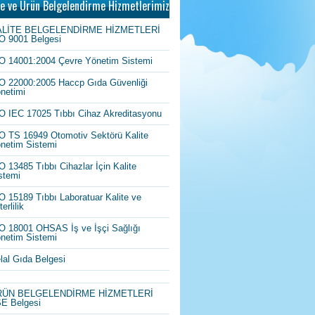
te ve Ürün Belgelendirme Hizmetlerimiz
ALİTE BELGELENDİRME HİZMETLERİ
O 9001 Belgesi
O 14001:2004 Çevre Yönetim Sistemi
O 22000:2005 Haccp Gıda Güvenliği
netimi
O IEC 17025 Tıbbı Cihaz Akreditasyonu
O TS 16949 Otomotiv Sektörü Kalite
netim Sistemi
O 13485 Tıbbı Cihazlar İçin Kalite
stemi
O 15189 Tıbbı Laboratuar Kalite ve
erlilik
O 18001 OHSAS İş ve İşçi Sağlığı
netim Sistemi
lal Gıda Belgesi
RÜN BELGELENDİRME HİZMETLERİ
E Belgesi