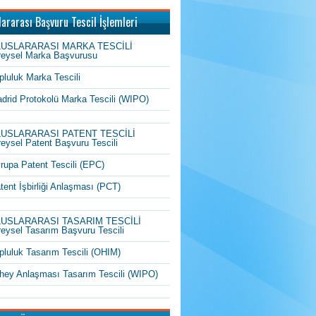
lararası Başvuru Tescil İşlemleri
LUSLARARASI MARKA TESCİLİ
reysel Marka Başvurusu
pluluk Marka Tescili
drid Protokolü Marka Tescili (WIPO)
LUSLARARASI PATENT TESCİLİ
reysel Patent Başvuru Tescili
rupa Patent Tescili (EPC)
tent İşbirliği Anlaşması (PCT)
LUSLARARASI TASARIM TESCİLİ
reysel Tasarım Başvuru Tescili
pluluk Tasarım Tescili (OHIM)
hey Anlaşması Tasarım Tescili (WIPO)