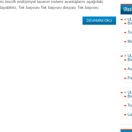
isi tescilli endüstriyel tasarım sistemi avantajlarını aşağıdaki
alayabiliriz; Tek başvuru Tek başvuru dosyası Tek başvuru
Ulus
+ U
DEVAMINI OKU
Bi
To
Ma
+ U
Bi
Av
Pa
+ U
Bi
To
La