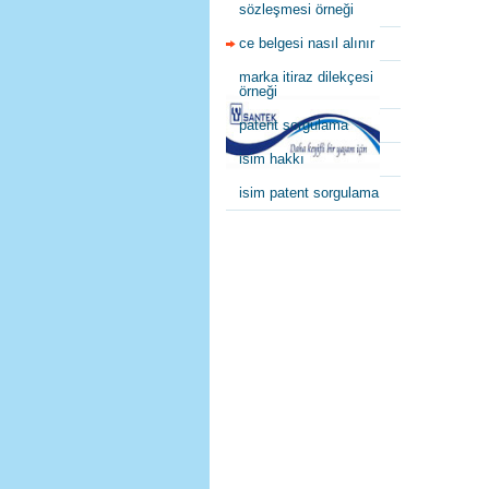
sözleşmesi örneği
ce belgesi nasıl alınır
marka itiraz dilekçesi
örneği
patent sorgulama
isim hakkı
isim patent sorgulama