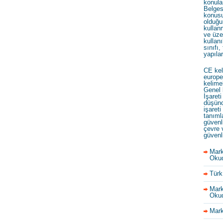
konula
Belges
konusu
olduğu
kullan
ve üze
kullanı
sınıfı,
yapıla
CE kel
europe
kelime
Genel 
İşareti
düşünc
işareti
tanıml
güvenl
çevre 
güvenl
Mark
Okud
Türk
Mark
Okud
Mark