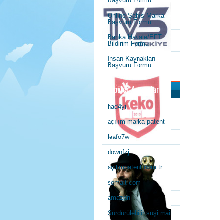
Başvuru Formu
Online Şahıs Marka
Başvuru Formu
Banka Havale/EFT
Bildirim Formu
İnsan Kaynakları
Başvuru Formu
Popüler Aramalar
had4yi
açılım marka patent
leafo7w
downfzj
açilimpatent com tr
semalt com
amazon
Sürdürülebilir suşi mail