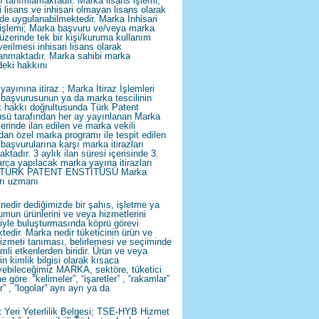
ı tanımlamaktadır. Marka lisans işlemi;
i lisans ve inhisari olmayan lisans olarak
lde uygulanabilmektedir. Marka İnhisari
 işlemi; Marka başvuru ve/veya marka
i üzerinde tek bir kişi/kuruma kullanım
erilmesi inhisari lisans olarak
anmaktadır. Marka sahibi marka
deki hakkını
ayınına itiraz ; Marka İtiraz İşlemleri
başvurusunun ya da marka tescilinin
k hakkı doğrultusunda Türk Patent
üsü tarafından her ay yayınlanan Marka
lerinde ilan edilen ve marka vekili
ndan özel marka programı ile tespit edilen
başvurularına karşı marka itirazları
ktadır. 3 aylık ilan süresi içerisinde 3.
arca yapılacak marka yayına itirazları
i TÜRK PATENT ENSTİTÜSÜ Marka
arı uzmanı
nedir dediğimizde bir şahıs, işletme ya
umun ürünlerini ve veya hizmetlerini
ciyle buluşturmasında köprü görevi
tedir. Marka nedir tüketicinin ürün ve
izmeti tanıması, belirlemesi ve seçiminde
mli etkenlerden biridir. Ürün ve veya
n kimlik bilgisi olarak kısaca
yebileceğimiz MARKA, sektöre, tüketici
ne göre “kelimeler”, “işaretler” , “rakamlar”
r” , “logolar” ayrı ayrı ya da
 Yeri Yeterlilik Belgesi; TSE-HYB Hizmet