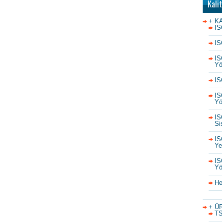
Kali
+ K
IS
IS
IS
Yö
IS
IS
Yö
IS
Si
IS
Yet
IS
Yö
He
+ Ü
TS