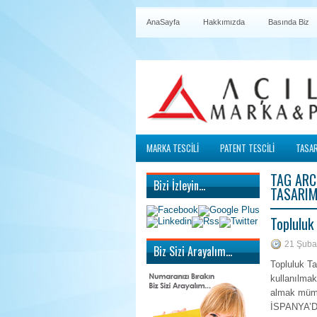
AnaSayfa
Hakkımızda
Basında Biz
MARKA TESCİLİ
PATENT TESCİLİ
TASAR
TAG ARC
Bizi İzleyin…
TASARIM
Topluluk
21 Şuba
Biz Sizi Arayalım…
Topluluk Ta
kullanılmak
almak mümkü
İSPANYA’DA