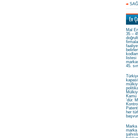
SAĞ
En Ç
Mal Em
35 – 4
doğrul
firmal
faaliye
belirl
kodlam
listesi
markas
45. sı
Türkiy
kapasi
mülkiy
politi
Mülkiy
Kamu 
’dür. M
Kontrol
Patent
her tür
başvur
Marka 
marka 
şahısla