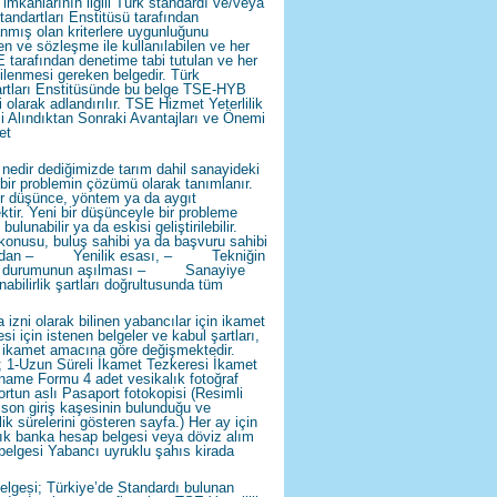
 imkânlarının ilgili Türk standardı ve/veya
tandartları Enstitüsü tarafından
anmış olan kriterlere uygunluğunu
en ve sözleşme ile kullanılabilen ve her
E tarafından denetime tabi tutulan ve her
nilenmesi gereken belgedir. Türk
rtları Enstitüsünde bu belge TSE-HYB
 olarak adlandırılır. TSE Hizmet Yeterlilik
i Alındıktan Sonraki Avantajları ve Önemi
et
nedir dediğimizde tarım dahil sanayideki
 bir problemin çözümü olarak tanımlanır.
ir düşünce, yöntem ya da aygıt
ktir. Yeni bir düşünceyle bir probleme
ulunabilir ya da eskisi geliştirilebilir.
konusu, buluş sahibi ya da başvuru sahibi
ından – Yenilik esası, – Tekniğin
en durumunun aşılması – Sanayiye
nabilirlik şartları doğrultusunda tüm
 izni olarak bilinen yabancılar için ikamet
si için istenen belgeler ve kabul şartları,
n ikamet amacına göre değişmektedir.
; 1-Uzun Süreli İkamet Tezkeresi İkamet
ame Formu 4 adet vesikalık fotoğraf
rtun aslı Pasaport fotokopisi (Resimli
 son giriş kaşesinin bulunduğu ve
lik sürelerini gösteren sayfa.) Her ay için
lık banka hesap belgesi veya döviz alım
belgesi Yabancı uyruklu şahıs kirada
lgesi; Türkiye’de Standardı bulunan