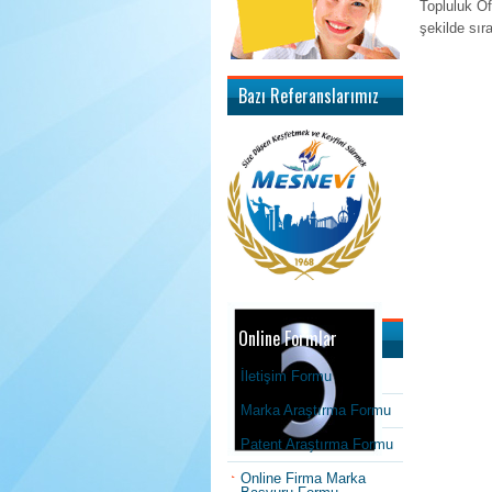
Topluluk Of
şekilde sır
Bazı Referanslarımız
Online Formlar
İletişim Formu
Marka Araştırma Formu
Patent Araştırma Formu
Online Firma Marka