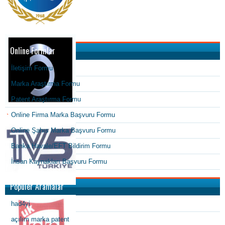
Online Formlar
İletişim Formu
Marka Araştırma Formu
Patent Araştırma Formu
Online Firma Marka Başvuru Formu
Online Şahıs Marka Başvuru Formu
Banka Havale/EFT Bildirim Formu
İnsan Kaynakları Başvuru Formu
Popüler Aramalar
had4yi
açılım marka patent