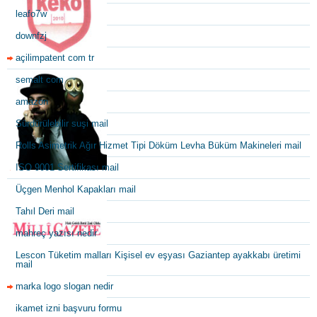
leafo7w
downfzj
açilimpatent com tr
semalt com
amazon
Sürdürülebilir suşi mail
Rolls Asimetrik Ağır Hizmet Tipi Döküm Levha Büküm Makineleri mail
ISO 9001 Sertifikası mail
Üçgen Menhol Kapakları mail
Tahıl Deri mail
mahreç yazısı nedir
Lescon Tüketim malları Kişisel ev eşyası Gaziantep ayakkabı üretimi
mail
marka logo slogan nedir
ikamet izni başvuru formu