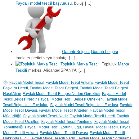
Faydalı model tescil başvurusu
, buluş […]
Garanti Belgesi
Garanti belgesi
İmalatçı-üretici veya ithalatçı […]
Topluluk Marka Tescili
Topluluk
Marka
Tescili
merkezi Alicante/İSPANYA’ […]
Faydalı Model Tescil
,
Faydalı Model Tescil Ankara
,
Faydalı Model Tescil
Başvuru Ücreti
,
Faydalı Model Tescil Belgesi
,
Faydalı Model Tescil Belgesi
Nasıl Alınır
,
Faydalı Model Tescil Belgesi Neden Gereklidir
,
Faydalı Model
Tescil Belgesi Nedir
,
Faydalı Model Tescil Belgesi Örnekleri
,
Faydalı Model
Tescil Belgesinin Faydaları
,
Faydalı Model Tescil Belgesinin Faydası
,
Faydalı
Model Tescil Davası
,
Faydalı Model Tescil Kriterleri
,
Faydalı Model Tescil
Müdürlüğü
,
Faydalı Model Tescil Nedir
,
Faydalı Model Tescil Ücreti
,
Faydalı
Model Tescil Ücretleri
,
Faydalı Model Tescil Yenileme
,
Faydalı Model Tescil
Yönetmeliği
,
Faydalı Model Tescil Zorunluluğu
,
Faydalı Model Tescili
,
Faydalı
Model Tescili Ankara
,
Faydalı Model Tescili Davası
,
Faydalı Model Tescili
Hakkında Bilgi
,
Faydalı Model Tescili Nedir
,
Faydalı Model Tescili Sorgulama
,