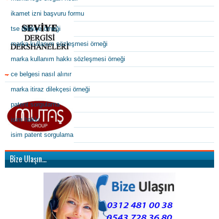
ikamet izni başvuru formu
tse dilekçe örneği
marka kullanım sözleşmesi örneği
marka kullanım hakkı sözleşmesi örneği
ce belgesi nasıl alınır
marka itiraz dilekçesi örneği
patent sorgulama
isim hakkı
isim patent sorgulama
Bize Ulaşın…