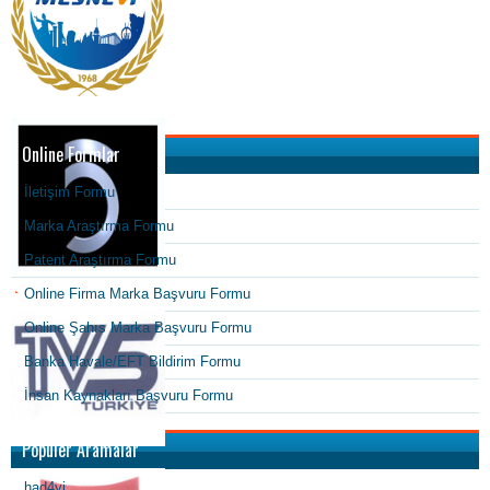
Online Formlar
İletişim Formu
Marka Araştırma Formu
Patent Araştırma Formu
Online Firma Marka Başvuru Formu
Online Şahıs Marka Başvuru Formu
Banka Havale/EFT Bildirim Formu
İnsan Kaynakları Başvuru Formu
Popüler Aramalar
had4yi