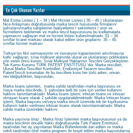
En Çok Okunan Yazılar
Mal Emtia Listesi ( 1 – 34 ) Mal Hizmet Listesi ( 35 – 45 ) Uluslararası
Nice Anlaşması doğrultusunda marka tescili hususunda firmaların/
şahısların/marka sahiplerinin faaliyetlerini / sektörlerini / ürün ve
hizmetlerini belirlemek ve marka tescil başvurusunu bu kodlamalarla
yapmasını sağlayan mal ve hizmet listesi kullanılmaktadır. 01 – 34.
sınıflar ticaret markası olarak kabul edilen ürün gruplarını 35 – 45.
sınıflar hizmet markası
Türkiye’nin fikri sermayesinin ve inovasyon kapasitesinin artırılmasına
katkı sağlayan, sınai mülkiyet alanında ulusal ve uluslararası politikalara
yön veren öncü kurum, Sınai Mülkiyet Haklarının Tescilini Gerçekleştiren
Tek Kamu Kurumu TÜRK PATENT ENSTİTÜSÜ ’dür. Marka tescilleri,
Ulusal Marka Tescilleri Kontrolleri, Endüstriyel Tasarım tescilleri,
PatentTescili korumaları ile bu tescillere konu her türlü adres, unvan,
nev’ideğişiklikleri, başvuruları,
Marka lisans işlemleri, marka sahibi tarafından marka başvurusu ve
/veya marka tescilinde, 3. şahıslara belli bir süre için verilen kullanım
hakkını tanımlamaktadır. Marka lisans işlemi; inhisari lisans ve inhisari
olmayan lisans olarak 2 şekilde uygulanabilmektedir. Marka İnhisari lisans
işlemi; Marka başvuru ve/veya marka tescili üzerinde tek bir kişi/kuruma
kullanım hakkı verilmesi inhisari lisans olarak tanımlanmaktadır. Marka
sahibi marka üzerindeki hakkını
Marka yayınına itiraz ; Marka İtiraz İşlemleri marka başvurusunun ya da
marka tescilinin öncelik hakkı doğrultusunda Türk Patent Enstitüsü
tarafından her ay yayınlanan Marka Bültenlerinde ilan edilen ve marka
vekili tarafından özel marka programı ile tespit edilen marka başvurularına