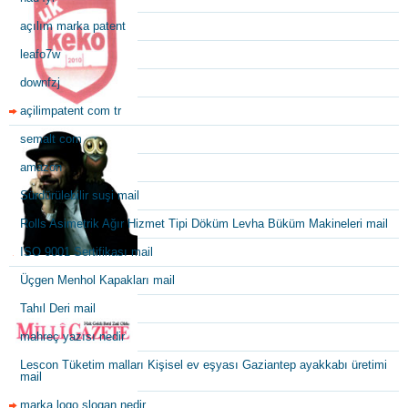
açılım marka patent
leafo7w
downfzj
açilimpatent com tr
semalt com
amazon
Sürdürülebilir suşi mail
Rolls Asimetrik Ağır Hizmet Tipi Döküm Levha Büküm Makineleri mail
ISO 9001 Sertifikası mail
Üçgen Menhol Kapakları mail
Tahıl Deri mail
mahreç yazısı nedir
Lescon Tüketim malları Kişisel ev eşyası Gaziantep ayakkabı üretimi
mail
marka logo slogan nedir