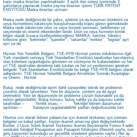
karşı marka itirazları yapılmaktadır. 3 aylık ilan süresi içerisinde 3.
şahıslarca yapılacak marka yayına itirazları işlemi TÜRK PATENT
ENSTİTÜSÜ Marka itirazları uzmanı
Marka nedir dediğimizde bir şahıs, işletme ya da kurumun ürünlerini ve
veya hizmetlerini tüketiciyle buluşturmasında köprü görevi görmektedir.
Marka nedir tüketicinin ürün ve veya hizmeti tanıması, belirlemesi ve
seçiminde en önemli etkenlerden biridir. Ürün ve veya hizmetin kimlik
bilgisi olarak kısaca özetleyebileceğimiz MARKA, sektöre, tüketici
kitlesine göre “kelimeler”, “işaretler” , “rakamlar” “renkler” , “logolar” ayrı
ayrı ya da
Hizmet Yeri Yeterlilik Belgesi; TSE-HYB Hizmet yerinin imkânlarının ilgili
Türk standardı ve/veya Türk Standartları Enstitüsü tarafından hazırlanmış
olan kriterlere uygunluğunu gösteren ve sözleşme ile kullanılabilen ve her
yıl TSE tarafından denetime tabi tutulan ve her yıl yenilenmesi gereken
belgedir. Türk Standartları Enstitüsünde bu belge TSE-HYB belgesi olarak
adlandırılır. TSE Hizmet Yeterlilik Belgesi Alındıktan Sonraki Avantajları
ve Önemi ; Hizmet
Buluş nedir dediğimizde tarım dahil sanayideki teknik bir problemin
çözümü olarak tanımlanır. Yeni bir düşünce, yöntem ya da aygıt
üretmektir. Yeni bir düşünceyle bir probleme çözüm bulunabilir ya da
eskisi geliştirilebilir. Buluş konusu, buluş sahibi ya da başvuru sahibi
tarafından – Yenilik esası, – Tekniğin bilinen durumunun
aşılması – Sanayiye uygulanabilirlik şartları doğrultusunda tüm
Oturma izni olarak bilinen yabancılar için ikamet tezkeresi için istenen
belgeler ve kabul şartları, kişinin ikamet amacına göre değişmektedir.
Bunlar; 1-Uzun Süreli İkamet Tezkeresi İkamet Beyanname Formu 4 adet
vesikalık fotoğraf Pasaportun aslı Pasaport fotokopisi (Resimli sayfa, son
giriş kaşesinin bulunduğu ve geçerlilik sürelerini gösteren sayfa.) Her ay