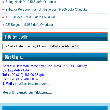
Buluş Nedir ?
- 9.568 defa Okudular.
Yabancı Personel İkamet Tezkeresi
- 9.205 defa Okudular.
TSE Belgesi
- 9.086 defa Okudular.
CE Belgesi
- 9.084 defa Okudular.
E-Bülten Üyeliği
Bize Ulaşın..
Adres:
Kültür Mah. Meşrutiyet Cad. No:41 K:3 D:11 Kızılay
Çankaya/ANKARA
Tel :
+90 (312) 481 00 38 /pbx
Fax:
+90 (312) 481 00 62
E-Mail :
info@acilimpatent.com.tr
Mesaj Bırakmak İçin Tıklayınız…