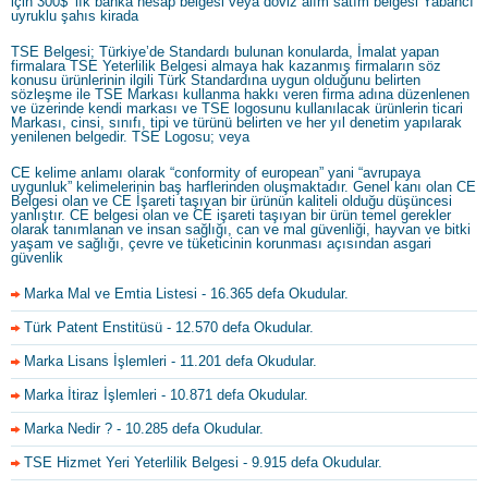
için 300$’ lık banka hesap belgesi veya döviz alım satım belgesi Yabancı
uyruklu şahıs kirada
TSE Belgesi; Türkiye’de Standardı bulunan konularda, İmalat yapan
firmalara TSE Yeterlilik Belgesi almaya hak kazanmış firmaların söz
konusu ürünlerinin ilgili Türk Standardına uygun olduğunu belirten
sözleşme ile TSE Markası kullanma hakkı veren firma adına düzenlenen
ve üzerinde kendi markası ve TSE logosunu kullanılacak ürünlerin ticari
Markası, cinsi, sınıfı, tipi ve türünü belirten ve her yıl denetim yapılarak
yenilenen belgedir. TSE Logosu; veya
CE kelime anlamı olarak “conformity of european” yani “avrupaya
uygunluk” kelimelerinin baş harflerinden oluşmaktadır. Genel kanı olan CE
Belgesi olan ve CE İşareti taşıyan bir ürünün kaliteli olduğu düşüncesi
yanlıştır. CE belgesi olan ve CE işareti taşıyan bir ürün temel gerekler
olarak tanımlanan ve insan sağlığı, can ve mal güvenliği, hayvan ve bitki
yaşam ve sağlığı, çevre ve tüketicinin korunması açısından asgari
güvenlik
Marka Mal ve Emtia Listesi
- 16.365 defa Okudular.
Türk Patent Enstitüsü
- 12.570 defa Okudular.
Marka Lisans İşlemleri
- 11.201 defa Okudular.
Marka İtiraz İşlemleri
- 10.871 defa Okudular.
Marka Nedir ?
- 10.285 defa Okudular.
TSE Hizmet Yeri Yeterlilik Belgesi
- 9.915 defa Okudular.