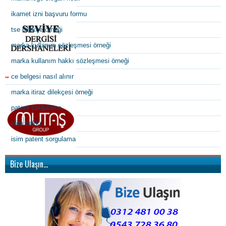
ikamet izni başvuru formu
tse dilekçe örneği
marka kullanım sözleşmesi örneği
marka kullanım hakkı sözleşmesi örneği
ce belgesi nasıl alınır
marka itiraz dilekçesi örneği
patent sorgulama
isim hakkı
isim patent sorgulama
Bize Ulaşın…