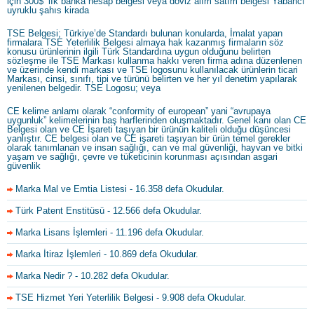
için 300$’ lık banka hesap belgesi veya döviz alım satım belgesi Yabancı
uyruklu şahıs kirada
TSE Belgesi; Türkiye’de Standardı bulunan konularda, İmalat yapan
firmalara TSE Yeterlilik Belgesi almaya hak kazanmış firmaların söz
konusu ürünlerinin ilgili Türk Standardına uygun olduğunu belirten
sözleşme ile TSE Markası kullanma hakkı veren firma adına düzenlenen
ve üzerinde kendi markası ve TSE logosunu kullanılacak ürünlerin ticari
Markası, cinsi, sınıfı, tipi ve türünü belirten ve her yıl denetim yapılarak
yenilenen belgedir. TSE Logosu; veya
CE kelime anlamı olarak “conformity of european” yani “avrupaya
uygunluk” kelimelerinin baş harflerinden oluşmaktadır. Genel kanı olan CE
Belgesi olan ve CE İşareti taşıyan bir ürünün kaliteli olduğu düşüncesi
yanlıştır. CE belgesi olan ve CE işareti taşıyan bir ürün temel gerekler
olarak tanımlanan ve insan sağlığı, can ve mal güvenliği, hayvan ve bitki
yaşam ve sağlığı, çevre ve tüketicinin korunması açısından asgari
güvenlik
Marka Mal ve Emtia Listesi
- 16.358 defa Okudular.
Türk Patent Enstitüsü
- 12.566 defa Okudular.
Marka Lisans İşlemleri
- 11.196 defa Okudular.
Marka İtiraz İşlemleri
- 10.869 defa Okudular.
Marka Nedir ?
- 10.282 defa Okudular.
TSE Hizmet Yeri Yeterlilik Belgesi
- 9.908 defa Okudular.