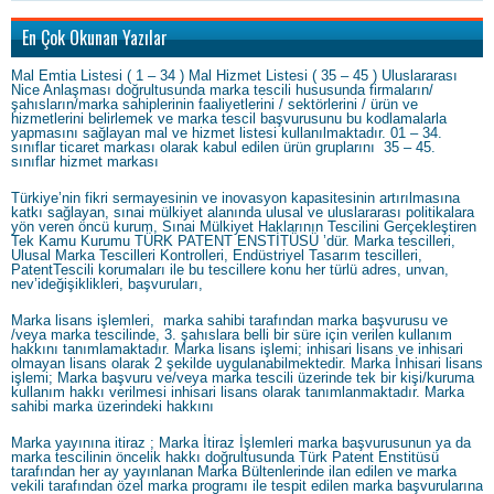
En Çok Okunan Yazılar
Mal Emtia Listesi ( 1 – 34 ) Mal Hizmet Listesi ( 35 – 45 ) Uluslararası
Nice Anlaşması doğrultusunda marka tescili hususunda firmaların/
şahısların/marka sahiplerinin faaliyetlerini / sektörlerini / ürün ve
hizmetlerini belirlemek ve marka tescil başvurusunu bu kodlamalarla
yapmasını sağlayan mal ve hizmet listesi kullanılmaktadır. 01 – 34.
sınıflar ticaret markası olarak kabul edilen ürün gruplarını 35 – 45.
sınıflar hizmet markası
Türkiye’nin fikri sermayesinin ve inovasyon kapasitesinin artırılmasına
katkı sağlayan, sınai mülkiyet alanında ulusal ve uluslararası politikalara
yön veren öncü kurum, Sınai Mülkiyet Haklarının Tescilini Gerçekleştiren
Tek Kamu Kurumu TÜRK PATENT ENSTİTÜSÜ ’dür. Marka tescilleri,
Ulusal Marka Tescilleri Kontrolleri, Endüstriyel Tasarım tescilleri,
PatentTescili korumaları ile bu tescillere konu her türlü adres, unvan,
nev’ideğişiklikleri, başvuruları,
Marka lisans işlemleri, marka sahibi tarafından marka başvurusu ve
/veya marka tescilinde, 3. şahıslara belli bir süre için verilen kullanım
hakkını tanımlamaktadır. Marka lisans işlemi; inhisari lisans ve inhisari
olmayan lisans olarak 2 şekilde uygulanabilmektedir. Marka İnhisari lisans
işlemi; Marka başvuru ve/veya marka tescili üzerinde tek bir kişi/kuruma
kullanım hakkı verilmesi inhisari lisans olarak tanımlanmaktadır. Marka
sahibi marka üzerindeki hakkını
Marka yayınına itiraz ; Marka İtiraz İşlemleri marka başvurusunun ya da
marka tescilinin öncelik hakkı doğrultusunda Türk Patent Enstitüsü
tarafından her ay yayınlanan Marka Bültenlerinde ilan edilen ve marka
vekili tarafından özel marka programı ile tespit edilen marka başvurularına