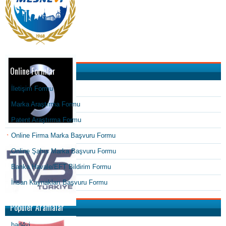
Online Formlar
İletişim Formu
Marka Araştırma Formu
Patent Araştırma Formu
Online Firma Marka Başvuru Formu
Online Şahıs Marka Başvuru Formu
Banka Havale/EFT Bildirim Formu
İnsan Kaynakları Başvuru Formu
Popüler Aramalar
had4yi