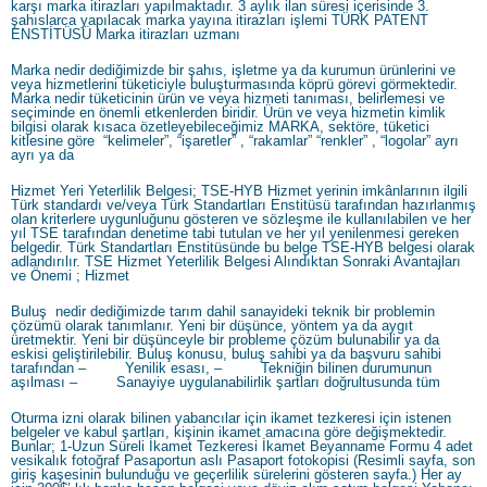
karşı marka itirazları yapılmaktadır. 3 aylık ilan süresi içerisinde 3.
şahıslarca yapılacak marka yayına itirazları işlemi TÜRK PATENT
ENSTİTÜSÜ Marka itirazları uzmanı
Marka nedir dediğimizde bir şahıs, işletme ya da kurumun ürünlerini ve
veya hizmetlerini tüketiciyle buluşturmasında köprü görevi görmektedir.
Marka nedir tüketicinin ürün ve veya hizmeti tanıması, belirlemesi ve
seçiminde en önemli etkenlerden biridir. Ürün ve veya hizmetin kimlik
bilgisi olarak kısaca özetleyebileceğimiz MARKA, sektöre, tüketici
kitlesine göre “kelimeler”, “işaretler” , “rakamlar” “renkler” , “logolar” ayrı
ayrı ya da
Hizmet Yeri Yeterlilik Belgesi; TSE-HYB Hizmet yerinin imkânlarının ilgili
Türk standardı ve/veya Türk Standartları Enstitüsü tarafından hazırlanmış
olan kriterlere uygunluğunu gösteren ve sözleşme ile kullanılabilen ve her
yıl TSE tarafından denetime tabi tutulan ve her yıl yenilenmesi gereken
belgedir. Türk Standartları Enstitüsünde bu belge TSE-HYB belgesi olarak
adlandırılır. TSE Hizmet Yeterlilik Belgesi Alındıktan Sonraki Avantajları
ve Önemi ; Hizmet
Buluş nedir dediğimizde tarım dahil sanayideki teknik bir problemin
çözümü olarak tanımlanır. Yeni bir düşünce, yöntem ya da aygıt
üretmektir. Yeni bir düşünceyle bir probleme çözüm bulunabilir ya da
eskisi geliştirilebilir. Buluş konusu, buluş sahibi ya da başvuru sahibi
tarafından – Yenilik esası, – Tekniğin bilinen durumunun
aşılması – Sanayiye uygulanabilirlik şartları doğrultusunda tüm
Oturma izni olarak bilinen yabancılar için ikamet tezkeresi için istenen
belgeler ve kabul şartları, kişinin ikamet amacına göre değişmektedir.
Bunlar; 1-Uzun Süreli İkamet Tezkeresi İkamet Beyanname Formu 4 adet
vesikalık fotoğraf Pasaportun aslı Pasaport fotokopisi (Resimli sayfa, son
giriş kaşesinin bulunduğu ve geçerlilik sürelerini gösteren sayfa.) Her ay