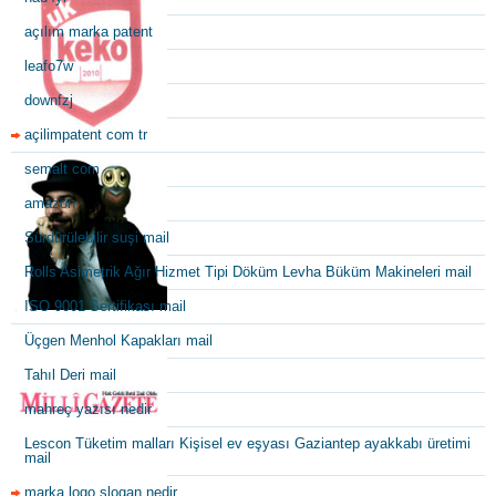
açılım marka patent
leafo7w
downfzj
açilimpatent com tr
semalt com
amazon
Sürdürülebilir suşi mail
Rolls Asimetrik Ağır Hizmet Tipi Döküm Levha Büküm Makineleri mail
ISO 9001 Sertifikası mail
Üçgen Menhol Kapakları mail
Tahıl Deri mail
mahreç yazısı nedir
Lescon Tüketim malları Kişisel ev eşyası Gaziantep ayakkabı üretimi
mail
marka logo slogan nedir