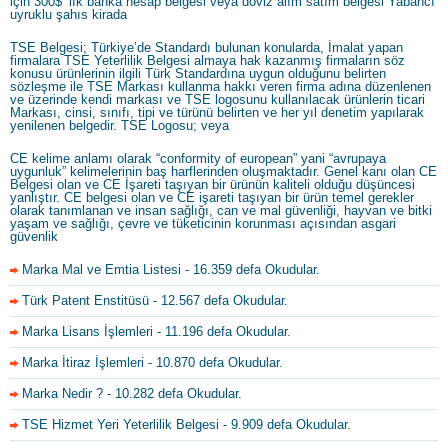
için 300$’ lık banka hesap belgesi veya döviz alım satım belgesi Yabancı
uyruklu şahıs kirada
TSE Belgesi; Türkiye’de Standardı bulunan konularda, İmalat yapan
firmalara TSE Yeterlilik Belgesi almaya hak kazanmış firmaların söz
konusu ürünlerinin ilgili Türk Standardına uygun olduğunu belirten
sözleşme ile TSE Markası kullanma hakkı veren firma adına düzenlenen
ve üzerinde kendi markası ve TSE logosunu kullanılacak ürünlerin ticari
Markası, cinsi, sınıfı, tipi ve türünü belirten ve her yıl denetim yapılarak
yenilenen belgedir. TSE Logosu; veya
CE kelime anlamı olarak “conformity of european” yani “avrupaya
uygunluk” kelimelerinin baş harflerinden oluşmaktadır. Genel kanı olan CE
Belgesi olan ve CE İşareti taşıyan bir ürünün kaliteli olduğu düşüncesi
yanlıştır. CE belgesi olan ve CE işareti taşıyan bir ürün temel gerekler
olarak tanımlanan ve insan sağlığı, can ve mal güvenliği, hayvan ve bitki
yaşam ve sağlığı, çevre ve tüketicinin korunması açısından asgari
güvenlik
Marka Mal ve Emtia Listesi
- 16.359 defa Okudular.
Türk Patent Enstitüsü
- 12.567 defa Okudular.
Marka Lisans İşlemleri
- 11.196 defa Okudular.
Marka İtiraz İşlemleri
- 10.870 defa Okudular.
Marka Nedir ?
- 10.282 defa Okudular.
TSE Hizmet Yeri Yeterlilik Belgesi
- 9.909 defa Okudular.