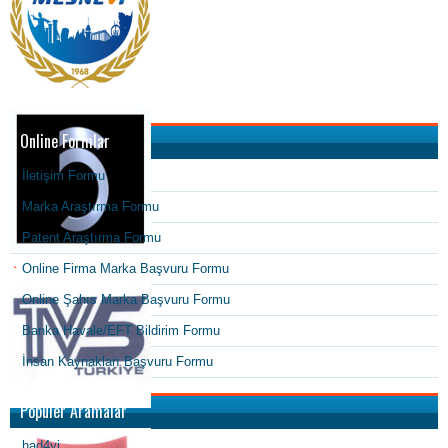
Online Formlar
İletişim Formu
Marka Araştırma Formu
Patent Araştırma Formu
Online Firma Marka Başvuru Formu
Online Şahıs Marka Başvuru Formu
Banka Havale/EFT Bildirim Formu
İnsan Kaynakları Başvuru Formu
Popüler Aramalar
had4yi