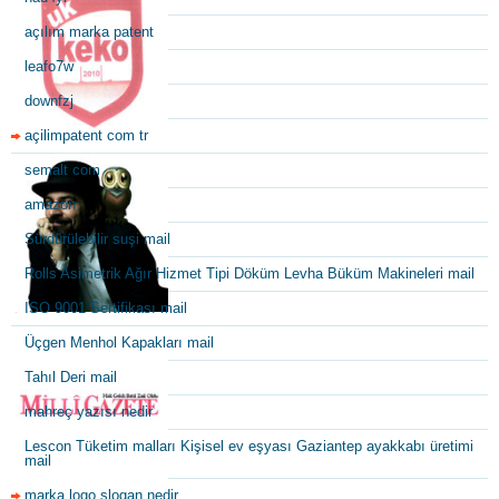
açılım marka patent
leafo7w
downfzj
açilimpatent com tr
semalt com
amazon
Sürdürülebilir suşi mail
Rolls Asimetrik Ağır Hizmet Tipi Döküm Levha Büküm Makineleri mail
ISO 9001 Sertifikası mail
Üçgen Menhol Kapakları mail
Tahıl Deri mail
mahreç yazısı nedir
Lescon Tüketim malları Kişisel ev eşyası Gaziantep ayakkabı üretimi
mail
marka logo slogan nedir