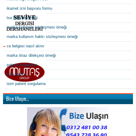
ikamet izni başvuru formu
tse dilekçe örneği
marka kullanım sözleşmesi örneği
marka kullanım hakkı sözleşmesi örneği
ce belgesi nasıl alınır
marka itiraz dilekçesi örneği
patent sorgulama
isim hakkı
isim patent sorgulama
Bize Ulaşın…