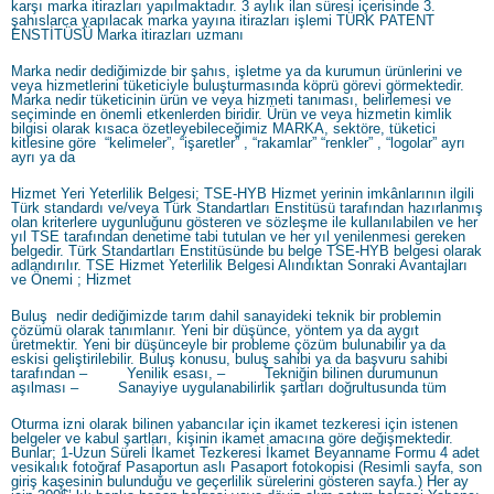
karşı marka itirazları yapılmaktadır. 3 aylık ilan süresi içerisinde 3.
şahıslarca yapılacak marka yayına itirazları işlemi TÜRK PATENT
ENSTİTÜSÜ Marka itirazları uzmanı
Marka nedir dediğimizde bir şahıs, işletme ya da kurumun ürünlerini ve
veya hizmetlerini tüketiciyle buluşturmasında köprü görevi görmektedir.
Marka nedir tüketicinin ürün ve veya hizmeti tanıması, belirlemesi ve
seçiminde en önemli etkenlerden biridir. Ürün ve veya hizmetin kimlik
bilgisi olarak kısaca özetleyebileceğimiz MARKA, sektöre, tüketici
kitlesine göre “kelimeler”, “işaretler” , “rakamlar” “renkler” , “logolar” ayrı
ayrı ya da
Hizmet Yeri Yeterlilik Belgesi; TSE-HYB Hizmet yerinin imkânlarının ilgili
Türk standardı ve/veya Türk Standartları Enstitüsü tarafından hazırlanmış
olan kriterlere uygunluğunu gösteren ve sözleşme ile kullanılabilen ve her
yıl TSE tarafından denetime tabi tutulan ve her yıl yenilenmesi gereken
belgedir. Türk Standartları Enstitüsünde bu belge TSE-HYB belgesi olarak
adlandırılır. TSE Hizmet Yeterlilik Belgesi Alındıktan Sonraki Avantajları
ve Önemi ; Hizmet
Buluş nedir dediğimizde tarım dahil sanayideki teknik bir problemin
çözümü olarak tanımlanır. Yeni bir düşünce, yöntem ya da aygıt
üretmektir. Yeni bir düşünceyle bir probleme çözüm bulunabilir ya da
eskisi geliştirilebilir. Buluş konusu, buluş sahibi ya da başvuru sahibi
tarafından – Yenilik esası, – Tekniğin bilinen durumunun
aşılması – Sanayiye uygulanabilirlik şartları doğrultusunda tüm
Oturma izni olarak bilinen yabancılar için ikamet tezkeresi için istenen
belgeler ve kabul şartları, kişinin ikamet amacına göre değişmektedir.
Bunlar; 1-Uzun Süreli İkamet Tezkeresi İkamet Beyanname Formu 4 adet
vesikalık fotoğraf Pasaportun aslı Pasaport fotokopisi (Resimli sayfa, son
giriş kaşesinin bulunduğu ve geçerlilik sürelerini gösteren sayfa.) Her ay