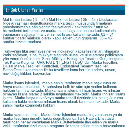
En Çok Okunan Yazılar
Mal Emtia Listesi ( 1 – 34 ) Mal Hizmet Listesi ( 35 – 45 ) Uluslararası
Nice Anlaşması doğrultusunda marka tescili hususunda firmaların/
şahısların/marka sahiplerinin faaliyetlerini / sektörlerini / ürün ve
hizmetlerini belirlemek ve marka tescil başvurusunu bu kodlamalarla
yapmasını sağlayan mal ve hizmet listesi kullanılmaktadır. 01 – 34.
sınıflar ticaret markası olarak kabul edilen ürün gruplarını 35 – 45.
sınıflar hizmet markası
Türkiye’nin fikri sermayesinin ve inovasyon kapasitesinin artırılmasına
katkı sağlayan, sınai mülkiyet alanında ulusal ve uluslararası politikalara
yön veren öncü kurum, Sınai Mülkiyet Haklarının Tescilini Gerçekleştiren
Tek Kamu Kurumu TÜRK PATENT ENSTİTÜSÜ ’dür. Marka tescilleri,
Ulusal Marka Tescilleri Kontrolleri, Endüstriyel Tasarım tescilleri,
PatentTescili korumaları ile bu tescillere konu her türlü adres, unvan,
nev’ideğişiklikleri, başvuruları,
Marka lisans işlemleri, marka sahibi tarafından marka başvurusu ve
/veya marka tescilinde, 3. şahıslara belli bir süre için verilen kullanım
hakkını tanımlamaktadır. Marka lisans işlemi; inhisari lisans ve inhisari
olmayan lisans olarak 2 şekilde uygulanabilmektedir. Marka İnhisari lisans
işlemi; Marka başvuru ve/veya marka tescili üzerinde tek bir kişi/kuruma
kullanım hakkı verilmesi inhisari lisans olarak tanımlanmaktadır. Marka
sahibi marka üzerindeki hakkını
Marka yayınına itiraz ; Marka İtiraz İşlemleri marka başvurusunun ya da
marka tescilinin öncelik hakkı doğrultusunda Türk Patent Enstitüsü
tarafından her ay yayınlanan Marka Bültenlerinde ilan edilen ve marka
vekili tarafından özel marka programı ile tespit edilen marka başvurularına