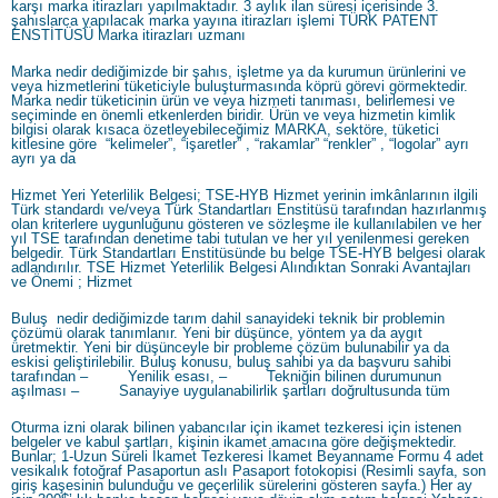
karşı marka itirazları yapılmaktadır. 3 aylık ilan süresi içerisinde 3.
şahıslarca yapılacak marka yayına itirazları işlemi TÜRK PATENT
ENSTİTÜSÜ Marka itirazları uzmanı
Marka nedir dediğimizde bir şahıs, işletme ya da kurumun ürünlerini ve
veya hizmetlerini tüketiciyle buluşturmasında köprü görevi görmektedir.
Marka nedir tüketicinin ürün ve veya hizmeti tanıması, belirlemesi ve
seçiminde en önemli etkenlerden biridir. Ürün ve veya hizmetin kimlik
bilgisi olarak kısaca özetleyebileceğimiz MARKA, sektöre, tüketici
kitlesine göre “kelimeler”, “işaretler” , “rakamlar” “renkler” , “logolar” ayrı
ayrı ya da
Hizmet Yeri Yeterlilik Belgesi; TSE-HYB Hizmet yerinin imkânlarının ilgili
Türk standardı ve/veya Türk Standartları Enstitüsü tarafından hazırlanmış
olan kriterlere uygunluğunu gösteren ve sözleşme ile kullanılabilen ve her
yıl TSE tarafından denetime tabi tutulan ve her yıl yenilenmesi gereken
belgedir. Türk Standartları Enstitüsünde bu belge TSE-HYB belgesi olarak
adlandırılır. TSE Hizmet Yeterlilik Belgesi Alındıktan Sonraki Avantajları
ve Önemi ; Hizmet
Buluş nedir dediğimizde tarım dahil sanayideki teknik bir problemin
çözümü olarak tanımlanır. Yeni bir düşünce, yöntem ya da aygıt
üretmektir. Yeni bir düşünceyle bir probleme çözüm bulunabilir ya da
eskisi geliştirilebilir. Buluş konusu, buluş sahibi ya da başvuru sahibi
tarafından – Yenilik esası, – Tekniğin bilinen durumunun
aşılması – Sanayiye uygulanabilirlik şartları doğrultusunda tüm
Oturma izni olarak bilinen yabancılar için ikamet tezkeresi için istenen
belgeler ve kabul şartları, kişinin ikamet amacına göre değişmektedir.
Bunlar; 1-Uzun Süreli İkamet Tezkeresi İkamet Beyanname Formu 4 adet
vesikalık fotoğraf Pasaportun aslı Pasaport fotokopisi (Resimli sayfa, son
giriş kaşesinin bulunduğu ve geçerlilik sürelerini gösteren sayfa.) Her ay