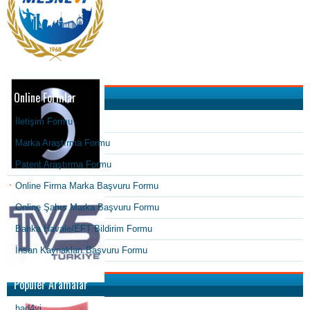
Online Formlar
İletişim Formu
Marka Araştırma Formu
Patent Araştırma Formu
Online Firma Marka Başvuru Formu
Online Şahıs Marka Başvuru Formu
Banka Havale/EFT Bildirim Formu
İnsan Kaynakları Başvuru Formu
Popüler Aramalar
had4yi