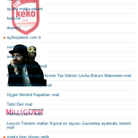
açılım marka patent
leafo7w
downfzj
açilimpatent com tr
semalt com
amazon
Sürdürülebilir suşi mail
Rolls Asimetrik Ağır Hizmet Tipi Döküm Levha Büküm Makineleri mail
ISO 9001 Sertifikası mail
Üçgen Menhol Kapakları mail
Tahıl Deri mail
mahreç yazısı nedir
Lescon Tüketim malları Kişisel ev eşyası Gaziantep ayakkabı üretimi
mail
marka logo slogan nedir