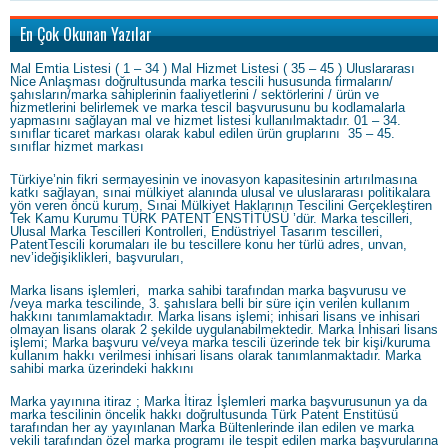
En Çok Okunan Yazılar
Mal Emtia Listesi ( 1 – 34 ) Mal Hizmet Listesi ( 35 – 45 ) Uluslararası
Nice Anlaşması doğrultusunda marka tescili hususunda firmaların/
şahısların/marka sahiplerinin faaliyetlerini / sektörlerini / ürün ve
hizmetlerini belirlemek ve marka tescil başvurusunu bu kodlamalarla
yapmasını sağlayan mal ve hizmet listesi kullanılmaktadır. 01 – 34.
sınıflar ticaret markası olarak kabul edilen ürün gruplarını 35 – 45.
sınıflar hizmet markası
Türkiye’nin fikri sermayesinin ve inovasyon kapasitesinin artırılmasına
katkı sağlayan, sınai mülkiyet alanında ulusal ve uluslararası politikalara
yön veren öncü kurum, Sınai Mülkiyet Haklarının Tescilini Gerçekleştiren
Tek Kamu Kurumu TÜRK PATENT ENSTİTÜSÜ ’dür. Marka tescilleri,
Ulusal Marka Tescilleri Kontrolleri, Endüstriyel Tasarım tescilleri,
PatentTescili korumaları ile bu tescillere konu her türlü adres, unvan,
nev’ideğişiklikleri, başvuruları,
Marka lisans işlemleri, marka sahibi tarafından marka başvurusu ve
/veya marka tescilinde, 3. şahıslara belli bir süre için verilen kullanım
hakkını tanımlamaktadır. Marka lisans işlemi; inhisari lisans ve inhisari
olmayan lisans olarak 2 şekilde uygulanabilmektedir. Marka İnhisari lisans
işlemi; Marka başvuru ve/veya marka tescili üzerinde tek bir kişi/kuruma
kullanım hakkı verilmesi inhisari lisans olarak tanımlanmaktadır. Marka
sahibi marka üzerindeki hakkını
Marka yayınına itiraz ; Marka İtiraz İşlemleri marka başvurusunun ya da
marka tescilinin öncelik hakkı doğrultusunda Türk Patent Enstitüsü
tarafından her ay yayınlanan Marka Bültenlerinde ilan edilen ve marka
vekili tarafından özel marka programı ile tespit edilen marka başvurularına