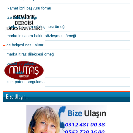
ikamet izni başvuru formu
tse dilekçe örneği
marka kullanım sözleşmesi örneği
marka kullanım hakkı sözleşmesi örneği
ce belgesi nasıl alınır
marka itiraz dilekçesi örneği
patent sorgulama
isim hakkı
isim patent sorgulama
Bize Ulaşın…