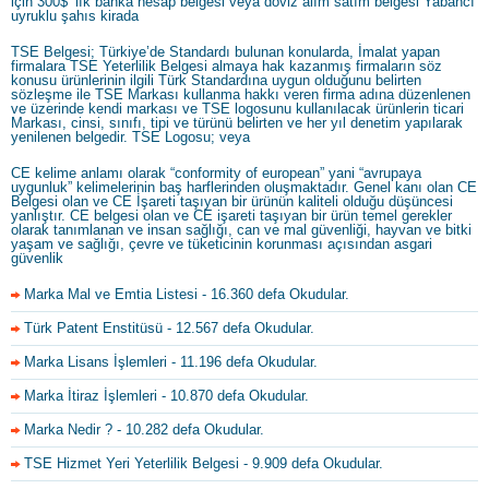
için 300$’ lık banka hesap belgesi veya döviz alım satım belgesi Yabancı
uyruklu şahıs kirada
TSE Belgesi; Türkiye’de Standardı bulunan konularda, İmalat yapan
firmalara TSE Yeterlilik Belgesi almaya hak kazanmış firmaların söz
konusu ürünlerinin ilgili Türk Standardına uygun olduğunu belirten
sözleşme ile TSE Markası kullanma hakkı veren firma adına düzenlenen
ve üzerinde kendi markası ve TSE logosunu kullanılacak ürünlerin ticari
Markası, cinsi, sınıfı, tipi ve türünü belirten ve her yıl denetim yapılarak
yenilenen belgedir. TSE Logosu; veya
CE kelime anlamı olarak “conformity of european” yani “avrupaya
uygunluk” kelimelerinin baş harflerinden oluşmaktadır. Genel kanı olan CE
Belgesi olan ve CE İşareti taşıyan bir ürünün kaliteli olduğu düşüncesi
yanlıştır. CE belgesi olan ve CE işareti taşıyan bir ürün temel gerekler
olarak tanımlanan ve insan sağlığı, can ve mal güvenliği, hayvan ve bitki
yaşam ve sağlığı, çevre ve tüketicinin korunması açısından asgari
güvenlik
Marka Mal ve Emtia Listesi
- 16.360 defa Okudular.
Türk Patent Enstitüsü
- 12.567 defa Okudular.
Marka Lisans İşlemleri
- 11.196 defa Okudular.
Marka İtiraz İşlemleri
- 10.870 defa Okudular.
Marka Nedir ?
- 10.282 defa Okudular.
TSE Hizmet Yeri Yeterlilik Belgesi
- 9.909 defa Okudular.