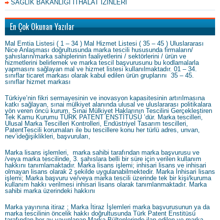
SAĞLIK BAKANLIĞI İTHALAT İZİNLERİ
En Çok Okunan Yazılar
Mal Emtia Listesi ( 1 – 34 ) Mal Hizmet Listesi ( 35 – 45 ) Uluslararası
Nice Anlaşması doğrultusunda marka tescili hususunda firmaların/
şahısların/marka sahiplerinin faaliyetlerini / sektörlerini / ürün ve
hizmetlerini belirlemek ve marka tescil başvurusunu bu kodlamalarla
yapmasını sağlayan mal ve hizmet listesi kullanılmaktadır. 01 – 34.
sınıflar ticaret markası olarak kabul edilen ürün gruplarını 35 – 45.
sınıflar hizmet markası
Türkiye’nin fikri sermayesinin ve inovasyon kapasitesinin artırılmasına
katkı sağlayan, sınai mülkiyet alanında ulusal ve uluslararası politikalara
yön veren öncü kurum, Sınai Mülkiyet Haklarının Tescilini Gerçekleştiren
Tek Kamu Kurumu TÜRK PATENT ENSTİTÜSÜ ’dür. Marka tescilleri,
Ulusal Marka Tescilleri Kontrolleri, Endüstriyel Tasarım tescilleri,
PatentTescili korumaları ile bu tescillere konu her türlü adres, unvan,
nev’ideğişiklikleri, başvuruları,
Marka lisans işlemleri, marka sahibi tarafından marka başvurusu ve
/veya marka tescilinde, 3. şahıslara belli bir süre için verilen kullanım
hakkını tanımlamaktadır. Marka lisans işlemi; inhisari lisans ve inhisari
olmayan lisans olarak 2 şekilde uygulanabilmektedir. Marka İnhisari lisans
işlemi; Marka başvuru ve/veya marka tescili üzerinde tek bir kişi/kuruma
kullanım hakkı verilmesi inhisari lisans olarak tanımlanmaktadır. Marka
sahibi marka üzerindeki hakkını
Marka yayınına itiraz ; Marka İtiraz İşlemleri marka başvurusunun ya da
marka tescilinin öncelik hakkı doğrultusunda Türk Patent Enstitüsü
tarafından her ay yayınlanan Marka Bültenlerinde ilan edilen ve marka