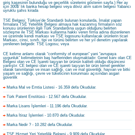
giriş kaşesinin bulunduğu ve geçerlilik sürelerini gösteren sayfa.) Her ay
için 300$’ lık banka hesap belgesi veya döviz alım satım belgesi Yabancı
uyruklu şahıs kirada
TSE Belgesi; Türkiye’de Standardı bulunan konularda, İmalat yapan
firmalara TSE Yeterlilik Belgesi almaya hak kazanmış firmaların söz
konusu ürünlerinin ilgili Türk Standardına uygun olduğunu belirten
sözleşme ile TSE Markası kullanma hakkı veren firma adına düzenlenen
ve üzerinde kendi markası ve TSE logosunu kullanılacak ürünlerin ticari
Markası, cinsi, sınıfı, tipi ve türünü belirten ve her yıl denetim yapılarak
yenilenen belgedir. TSE Logosu; veya
CE kelime anlamı olarak “conformity of european” yani “avrupaya
uygunluk” kelimelerinin baş harflerinden oluşmaktadır. Genel kanı olan CE
Belgesi olan ve CE İşareti taşıyan bir ürünün kaliteli olduğu düşüncesi
yanlıştır. CE belgesi olan ve CE işareti taşıyan bir ürün temel gerekler
olarak tanımlanan ve insan sağlığı, can ve mal güvenliği, hayvan ve bitki
yaşam ve sağlığı, çevre ve tüketicinin korunması açısından asgari
güvenlik
Marka Mal ve Emtia Listesi
- 16.359 defa Okudular.
Türk Patent Enstitüsü
- 12.567 defa Okudular.
Marka Lisans İşlemleri
- 11.196 defa Okudular.
Marka İtiraz İşlemleri
- 10.870 defa Okudular.
Marka Nedir ?
- 10.282 defa Okudular.
TSE Hizmet Yeri Yeterlilik Belgesi
- 9.909 defa Okudular.