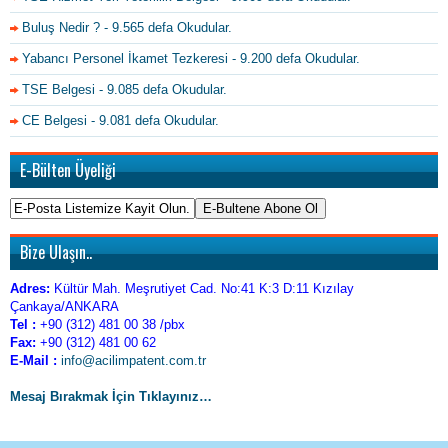
Buluş Nedir ?
- 9.565 defa Okudular.
Yabancı Personel İkamet Tezkeresi
- 9.200 defa Okudular.
TSE Belgesi
- 9.085 defa Okudular.
CE Belgesi
- 9.081 defa Okudular.
E-Bülten Üyeliği
Bize Ulaşın..
Adres:
Kültür Mah. Meşrutiyet Cad. No:41 K:3 D:11 Kızılay
Çankaya/ANKARA
Tel :
+90 (312) 481 00 38 /pbx
Fax:
+90 (312) 481 00 62
E-Mail :
info@acilimpatent.com.tr
Mesaj Bırakmak İçin Tıklayınız…