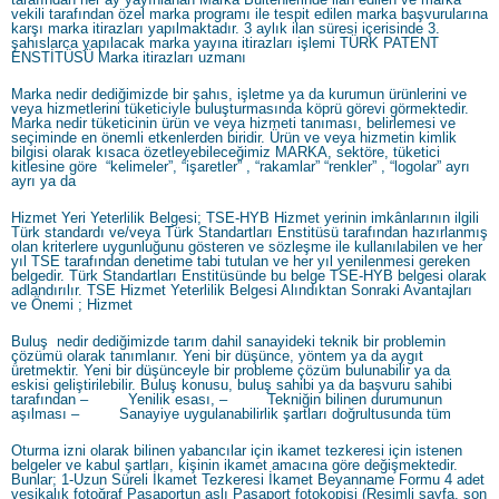
vekili tarafından özel marka programı ile tespit edilen marka başvurularına
karşı marka itirazları yapılmaktadır. 3 aylık ilan süresi içerisinde 3.
şahıslarca yapılacak marka yayına itirazları işlemi TÜRK PATENT
ENSTİTÜSÜ Marka itirazları uzmanı
Marka nedir dediğimizde bir şahıs, işletme ya da kurumun ürünlerini ve
veya hizmetlerini tüketiciyle buluşturmasında köprü görevi görmektedir.
Marka nedir tüketicinin ürün ve veya hizmeti tanıması, belirlemesi ve
seçiminde en önemli etkenlerden biridir. Ürün ve veya hizmetin kimlik
bilgisi olarak kısaca özetleyebileceğimiz MARKA, sektöre, tüketici
kitlesine göre “kelimeler”, “işaretler” , “rakamlar” “renkler” , “logolar” ayrı
ayrı ya da
Hizmet Yeri Yeterlilik Belgesi; TSE-HYB Hizmet yerinin imkânlarının ilgili
Türk standardı ve/veya Türk Standartları Enstitüsü tarafından hazırlanmış
olan kriterlere uygunluğunu gösteren ve sözleşme ile kullanılabilen ve her
yıl TSE tarafından denetime tabi tutulan ve her yıl yenilenmesi gereken
belgedir. Türk Standartları Enstitüsünde bu belge TSE-HYB belgesi olarak
adlandırılır. TSE Hizmet Yeterlilik Belgesi Alındıktan Sonraki Avantajları
ve Önemi ; Hizmet
Buluş nedir dediğimizde tarım dahil sanayideki teknik bir problemin
çözümü olarak tanımlanır. Yeni bir düşünce, yöntem ya da aygıt
üretmektir. Yeni bir düşünceyle bir probleme çözüm bulunabilir ya da
eskisi geliştirilebilir. Buluş konusu, buluş sahibi ya da başvuru sahibi
tarafından – Yenilik esası, – Tekniğin bilinen durumunun
aşılması – Sanayiye uygulanabilirlik şartları doğrultusunda tüm
Oturma izni olarak bilinen yabancılar için ikamet tezkeresi için istenen
belgeler ve kabul şartları, kişinin ikamet amacına göre değişmektedir.
Bunlar; 1-Uzun Süreli İkamet Tezkeresi İkamet Beyanname Formu 4 adet
vesikalık fotoğraf Pasaportun aslı Pasaport fotokopisi (Resimli sayfa, son