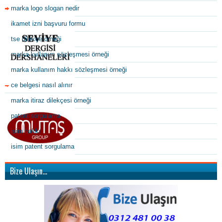
marka logo slogan nedir
ikamet izni başvuru formu
tse dilekçe örneği
marka kullanım sözleşmesi örneği
marka kullanım hakkı sözleşmesi örneği
ce belgesi nasıl alınır
marka itiraz dilekçesi örneği
patent sorgulama
isim hakkı
isim patent sorgulama
Bize Ulaşın…