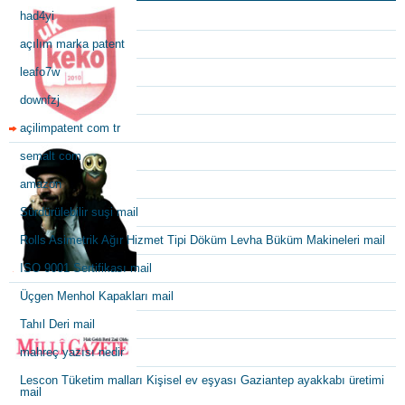
had4yi
açılım marka patent
leafo7w
downfzj
açilimpatent com tr
semalt com
amazon
Sürdürülebilir suşi mail
Rolls Asimetrik Ağır Hizmet Tipi Döküm Levha Büküm Makineleri mail
ISO 9001 Sertifikası mail
Üçgen Menhol Kapakları mail
Tahıl Deri mail
mahreç yazısı nedir
Lescon Tüketim malları Kişisel ev eşyası Gaziantep ayakkabı üretimi
mail