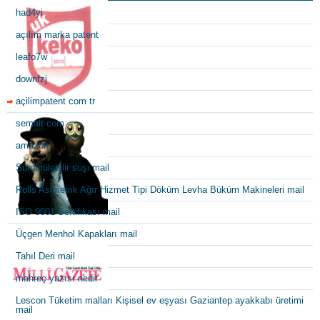
had4yi
açılım marka patent
leafo7w
downfzj
açilimpatent com tr
semalt com
amazon
Sürdürülebilir suşi mail
Rolls Asimetrik Ağır Hizmet Tipi Döküm Levha Büküm Makineleri mail
ISO 9001 Sertifikası mail
Üçgen Menhol Kapakları mail
Tahıl Deri mail
mahreç yazısı nedir
Lescon Tüketim malları Kişisel ev eşyası Gaziantep ayakkabı üretimi
mail