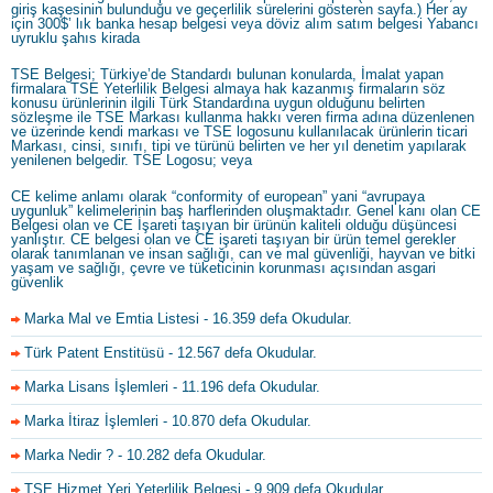
giriş kaşesinin bulunduğu ve geçerlilik sürelerini gösteren sayfa.) Her ay
için 300$’ lık banka hesap belgesi veya döviz alım satım belgesi Yabancı
uyruklu şahıs kirada
TSE Belgesi; Türkiye’de Standardı bulunan konularda, İmalat yapan
firmalara TSE Yeterlilik Belgesi almaya hak kazanmış firmaların söz
konusu ürünlerinin ilgili Türk Standardına uygun olduğunu belirten
sözleşme ile TSE Markası kullanma hakkı veren firma adına düzenlenen
ve üzerinde kendi markası ve TSE logosunu kullanılacak ürünlerin ticari
Markası, cinsi, sınıfı, tipi ve türünü belirten ve her yıl denetim yapılarak
yenilenen belgedir. TSE Logosu; veya
CE kelime anlamı olarak “conformity of european” yani “avrupaya
uygunluk” kelimelerinin baş harflerinden oluşmaktadır. Genel kanı olan CE
Belgesi olan ve CE İşareti taşıyan bir ürünün kaliteli olduğu düşüncesi
yanlıştır. CE belgesi olan ve CE işareti taşıyan bir ürün temel gerekler
olarak tanımlanan ve insan sağlığı, can ve mal güvenliği, hayvan ve bitki
yaşam ve sağlığı, çevre ve tüketicinin korunması açısından asgari
güvenlik
Marka Mal ve Emtia Listesi
- 16.359 defa Okudular.
Türk Patent Enstitüsü
- 12.567 defa Okudular.
Marka Lisans İşlemleri
- 11.196 defa Okudular.
Marka İtiraz İşlemleri
- 10.870 defa Okudular.
Marka Nedir ?
- 10.282 defa Okudular.
TSE Hizmet Yeri Yeterlilik Belgesi
- 9.909 defa Okudular.