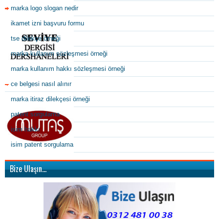
marka logo slogan nedir
ikamet izni başvuru formu
tse dilekçe örneği
marka kullanım sözleşmesi örneği
marka kullanım hakkı sözleşmesi örneği
ce belgesi nasıl alınır
marka itiraz dilekçesi örneği
patent sorgulama
isim hakkı
isim patent sorgulama
Bize Ulaşın…