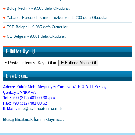
Buluş Nedir ?
- 9.565 defa Okudular.
Yabancı Personel İkamet Tezkeresi
- 9.200 defa Okudular.
TSE Belgesi
- 9.085 defa Okudular.
CE Belgesi
- 9.081 defa Okudular.
E-Bülten Üyeliği
Bize Ulaşın..
Adres:
Kültür Mah. Meşrutiyet Cad. No:41 K:3 D:11 Kızılay
Çankaya/ANKARA
Tel :
+90 (312) 481 00 38 /pbx
Fax:
+90 (312) 481 00 62
E-Mail :
info@acilimpatent.com.tr
Mesaj Bırakmak İçin Tıklayınız…