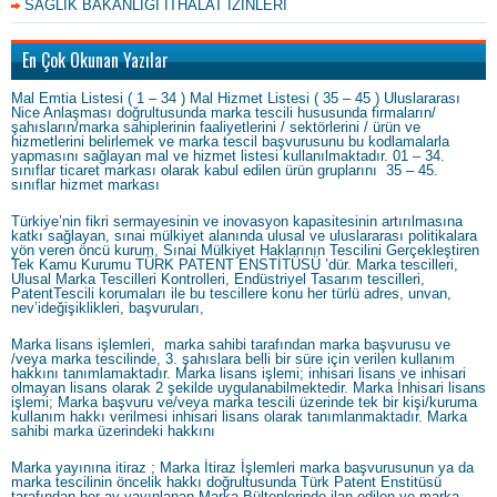
SAĞLIK BAKANLIĞI İTHALAT İZİNLERİ
En Çok Okunan Yazılar
Mal Emtia Listesi ( 1 – 34 ) Mal Hizmet Listesi ( 35 – 45 ) Uluslararası
Nice Anlaşması doğrultusunda marka tescili hususunda firmaların/
şahısların/marka sahiplerinin faaliyetlerini / sektörlerini / ürün ve
hizmetlerini belirlemek ve marka tescil başvurusunu bu kodlamalarla
yapmasını sağlayan mal ve hizmet listesi kullanılmaktadır. 01 – 34.
sınıflar ticaret markası olarak kabul edilen ürün gruplarını 35 – 45.
sınıflar hizmet markası
Türkiye’nin fikri sermayesinin ve inovasyon kapasitesinin artırılmasına
katkı sağlayan, sınai mülkiyet alanında ulusal ve uluslararası politikalara
yön veren öncü kurum, Sınai Mülkiyet Haklarının Tescilini Gerçekleştiren
Tek Kamu Kurumu TÜRK PATENT ENSTİTÜSÜ ’dür. Marka tescilleri,
Ulusal Marka Tescilleri Kontrolleri, Endüstriyel Tasarım tescilleri,
PatentTescili korumaları ile bu tescillere konu her türlü adres, unvan,
nev’ideğişiklikleri, başvuruları,
Marka lisans işlemleri, marka sahibi tarafından marka başvurusu ve
/veya marka tescilinde, 3. şahıslara belli bir süre için verilen kullanım
hakkını tanımlamaktadır. Marka lisans işlemi; inhisari lisans ve inhisari
olmayan lisans olarak 2 şekilde uygulanabilmektedir. Marka İnhisari lisans
işlemi; Marka başvuru ve/veya marka tescili üzerinde tek bir kişi/kuruma
kullanım hakkı verilmesi inhisari lisans olarak tanımlanmaktadır. Marka
sahibi marka üzerindeki hakkını
Marka yayınına itiraz ; Marka İtiraz İşlemleri marka başvurusunun ya da
marka tescilinin öncelik hakkı doğrultusunda Türk Patent Enstitüsü
tarafından her ay yayınlanan Marka Bültenlerinde ilan edilen ve marka