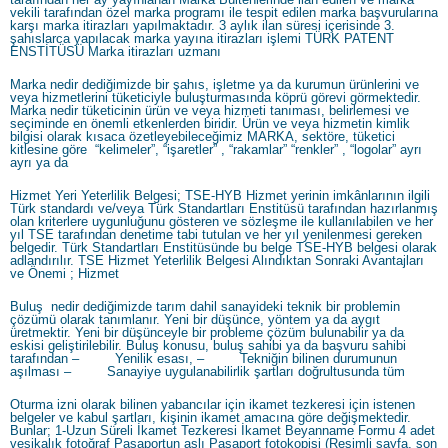
vekili tarafından özel marka programı ile tespit edilen marka başvurularına
karşı marka itirazları yapılmaktadır. 3 aylık ilan süresi içerisinde 3.
şahıslarca yapılacak marka yayına itirazları işlemi TÜRK PATENT
ENSTİTÜSÜ Marka itirazları uzmanı
Marka nedir dediğimizde bir şahıs, işletme ya da kurumun ürünlerini ve
veya hizmetlerini tüketiciyle buluşturmasında köprü görevi görmektedir.
Marka nedir tüketicinin ürün ve veya hizmeti tanıması, belirlemesi ve
seçiminde en önemli etkenlerden biridir. Ürün ve veya hizmetin kimlik
bilgisi olarak kısaca özetleyebileceğimiz MARKA, sektöre, tüketici
kitlesine göre “kelimeler”, “işaretler” , “rakamlar” “renkler” , “logolar” ayrı
ayrı ya da
Hizmet Yeri Yeterlilik Belgesi; TSE-HYB Hizmet yerinin imkânlarının ilgili
Türk standardı ve/veya Türk Standartları Enstitüsü tarafından hazırlanmış
olan kriterlere uygunluğunu gösteren ve sözleşme ile kullanılabilen ve her
yıl TSE tarafından denetime tabi tutulan ve her yıl yenilenmesi gereken
belgedir. Türk Standartları Enstitüsünde bu belge TSE-HYB belgesi olarak
adlandırılır. TSE Hizmet Yeterlilik Belgesi Alındıktan Sonraki Avantajları
ve Önemi ; Hizmet
Buluş nedir dediğimizde tarım dahil sanayideki teknik bir problemin
çözümü olarak tanımlanır. Yeni bir düşünce, yöntem ya da aygıt
üretmektir. Yeni bir düşünceyle bir probleme çözüm bulunabilir ya da
eskisi geliştirilebilir. Buluş konusu, buluş sahibi ya da başvuru sahibi
tarafından – Yenilik esası, – Tekniğin bilinen durumunun
aşılması – Sanayiye uygulanabilirlik şartları doğrultusunda tüm
Oturma izni olarak bilinen yabancılar için ikamet tezkeresi için istenen
belgeler ve kabul şartları, kişinin ikamet amacına göre değişmektedir.
Bunlar; 1-Uzun Süreli İkamet Tezkeresi İkamet Beyanname Formu 4 adet
vesikalık fotoğraf Pasaportun aslı Pasaport fotokopisi (Resimli sayfa, son