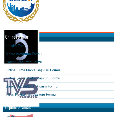
Online Formlar
İletişim Formu
Marka Araştırma Formu
Patent Araştırma Formu
Online Firma Marka Başvuru Formu
Online Şahıs Marka Başvuru Formu
Banka Havale/EFT Bildirim Formu
İnsan Kaynakları Başvuru Formu
Popüler Aramalar
had4yi