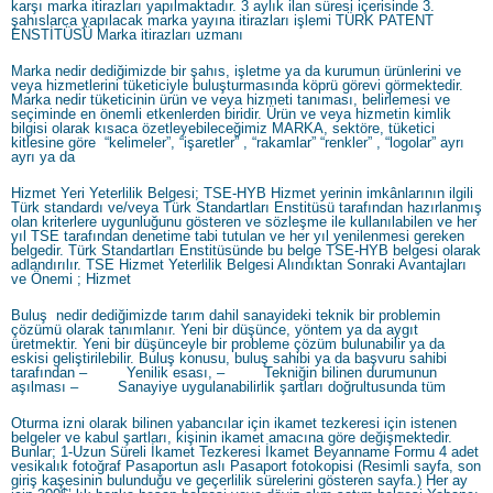
karşı marka itirazları yapılmaktadır. 3 aylık ilan süresi içerisinde 3.
şahıslarca yapılacak marka yayına itirazları işlemi TÜRK PATENT
ENSTİTÜSÜ Marka itirazları uzmanı
Marka nedir dediğimizde bir şahıs, işletme ya da kurumun ürünlerini ve
veya hizmetlerini tüketiciyle buluşturmasında köprü görevi görmektedir.
Marka nedir tüketicinin ürün ve veya hizmeti tanıması, belirlemesi ve
seçiminde en önemli etkenlerden biridir. Ürün ve veya hizmetin kimlik
bilgisi olarak kısaca özetleyebileceğimiz MARKA, sektöre, tüketici
kitlesine göre “kelimeler”, “işaretler” , “rakamlar” “renkler” , “logolar” ayrı
ayrı ya da
Hizmet Yeri Yeterlilik Belgesi; TSE-HYB Hizmet yerinin imkânlarının ilgili
Türk standardı ve/veya Türk Standartları Enstitüsü tarafından hazırlanmış
olan kriterlere uygunluğunu gösteren ve sözleşme ile kullanılabilen ve her
yıl TSE tarafından denetime tabi tutulan ve her yıl yenilenmesi gereken
belgedir. Türk Standartları Enstitüsünde bu belge TSE-HYB belgesi olarak
adlandırılır. TSE Hizmet Yeterlilik Belgesi Alındıktan Sonraki Avantajları
ve Önemi ; Hizmet
Buluş nedir dediğimizde tarım dahil sanayideki teknik bir problemin
çözümü olarak tanımlanır. Yeni bir düşünce, yöntem ya da aygıt
üretmektir. Yeni bir düşünceyle bir probleme çözüm bulunabilir ya da
eskisi geliştirilebilir. Buluş konusu, buluş sahibi ya da başvuru sahibi
tarafından – Yenilik esası, – Tekniğin bilinen durumunun
aşılması – Sanayiye uygulanabilirlik şartları doğrultusunda tüm
Oturma izni olarak bilinen yabancılar için ikamet tezkeresi için istenen
belgeler ve kabul şartları, kişinin ikamet amacına göre değişmektedir.
Bunlar; 1-Uzun Süreli İkamet Tezkeresi İkamet Beyanname Formu 4 adet
vesikalık fotoğraf Pasaportun aslı Pasaport fotokopisi (Resimli sayfa, son
giriş kaşesinin bulunduğu ve geçerlilik sürelerini gösteren sayfa.) Her ay