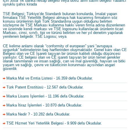
için 300$’ lık banka hesap belgesi veya döviz alım satım belgesi Yabancı
uyruklu şahıs kirada
TSE Belgesi; Türkiye’de Standardı bulunan konularda, İmalat yapan
firmalara TSE Yeterlilik Belgesi almaya hak kazanmış firmaların söz
konusu ürünlerinin ilgili Türk Standardına uygun olduğunu belirten
sözleşme ile TSE Markası kullanma hakkı veren firma adına düzenlenen
ve üzerinde kendi markası ve TSE logosunu kullanılacak ürünlerin ticari
Markası, cinsi, sınıfı, tipi ve türünü belirten ve her yıl denetim yapılarak
yenilenen belgedir. TSE Logosu; veya
CE kelime anlamı olarak “conformity of european” yani “avrupaya
uygunluk” kelimelerinin baş harflerinden oluşmaktadır. Genel kanı olan CE
Belgesi olan ve CE İşareti taşıyan bir ürünün kaliteli olduğu düşüncesi
yanlıştır. CE belgesi olan ve CE işareti taşıyan bir ürün temel gerekler
olarak tanımlanan ve insan sağlığı, can ve mal güvenliği, hayvan ve bitki
yaşam ve sağlığı, çevre ve tüketicinin korunması açısından asgari
güvenlik
Marka Mal ve Emtia Listesi
- 16.359 defa Okudular.
Türk Patent Enstitüsü
- 12.567 defa Okudular.
Marka Lisans İşlemleri
- 11.196 defa Okudular.
Marka İtiraz İşlemleri
- 10.870 defa Okudular.
Marka Nedir ?
- 10.282 defa Okudular.
TSE Hizmet Yeri Yeterlilik Belgesi
- 9.909 defa Okudular.