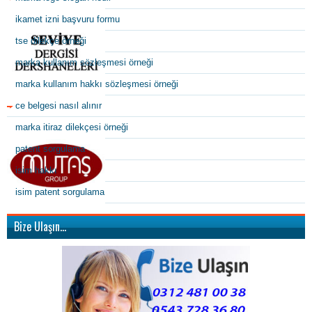
ikamet izni başvuru formu
tse dilekçe örneği
marka kullanım sözleşmesi örneği
marka kullanım hakkı sözleşmesi örneği
ce belgesi nasıl alınır
marka itiraz dilekçesi örneği
patent sorgulama
isim hakkı
isim patent sorgulama
Bize Ulaşın…