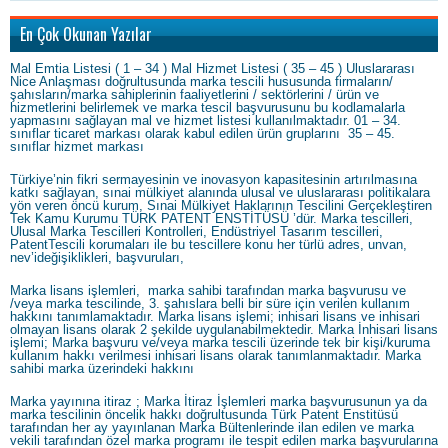
En Çok Okunan Yazılar
Mal Emtia Listesi ( 1 – 34 ) Mal Hizmet Listesi ( 35 – 45 ) Uluslararası
Nice Anlaşması doğrultusunda marka tescili hususunda firmaların/
şahısların/marka sahiplerinin faaliyetlerini / sektörlerini / ürün ve
hizmetlerini belirlemek ve marka tescil başvurusunu bu kodlamalarla
yapmasını sağlayan mal ve hizmet listesi kullanılmaktadır. 01 – 34.
sınıflar ticaret markası olarak kabul edilen ürün gruplarını 35 – 45.
sınıflar hizmet markası
Türkiye’nin fikri sermayesinin ve inovasyon kapasitesinin artırılmasına
katkı sağlayan, sınai mülkiyet alanında ulusal ve uluslararası politikalara
yön veren öncü kurum, Sınai Mülkiyet Haklarının Tescilini Gerçekleştiren
Tek Kamu Kurumu TÜRK PATENT ENSTİTÜSÜ ’dür. Marka tescilleri,
Ulusal Marka Tescilleri Kontrolleri, Endüstriyel Tasarım tescilleri,
PatentTescili korumaları ile bu tescillere konu her türlü adres, unvan,
nev’ideğişiklikleri, başvuruları,
Marka lisans işlemleri, marka sahibi tarafından marka başvurusu ve
/veya marka tescilinde, 3. şahıslara belli bir süre için verilen kullanım
hakkını tanımlamaktadır. Marka lisans işlemi; inhisari lisans ve inhisari
olmayan lisans olarak 2 şekilde uygulanabilmektedir. Marka İnhisari lisans
işlemi; Marka başvuru ve/veya marka tescili üzerinde tek bir kişi/kuruma
kullanım hakkı verilmesi inhisari lisans olarak tanımlanmaktadır. Marka
sahibi marka üzerindeki hakkını
Marka yayınına itiraz ; Marka İtiraz İşlemleri marka başvurusunun ya da
marka tescilinin öncelik hakkı doğrultusunda Türk Patent Enstitüsü
tarafından her ay yayınlanan Marka Bültenlerinde ilan edilen ve marka
vekili tarafından özel marka programı ile tespit edilen marka başvurularına