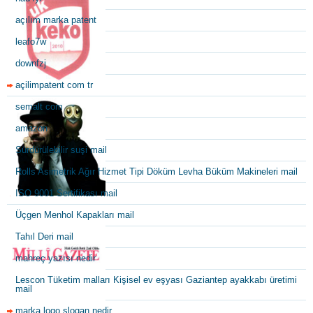
açılım marka patent
leafo7w
downfzj
açilimpatent com tr
semalt com
amazon
Sürdürülebilir suşi mail
Rolls Asimetrik Ağır Hizmet Tipi Döküm Levha Büküm Makineleri mail
ISO 9001 Sertifikası mail
Üçgen Menhol Kapakları mail
Tahıl Deri mail
mahreç yazısı nedir
Lescon Tüketim malları Kişisel ev eşyası Gaziantep ayakkabı üretimi
mail
marka logo slogan nedir