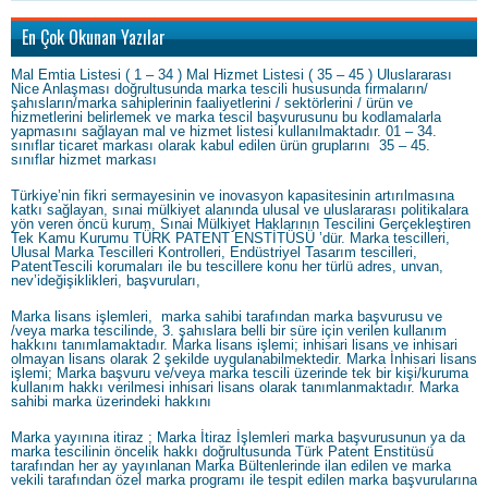
En Çok Okunan Yazılar
Mal Emtia Listesi ( 1 – 34 ) Mal Hizmet Listesi ( 35 – 45 ) Uluslararası
Nice Anlaşması doğrultusunda marka tescili hususunda firmaların/
şahısların/marka sahiplerinin faaliyetlerini / sektörlerini / ürün ve
hizmetlerini belirlemek ve marka tescil başvurusunu bu kodlamalarla
yapmasını sağlayan mal ve hizmet listesi kullanılmaktadır. 01 – 34.
sınıflar ticaret markası olarak kabul edilen ürün gruplarını 35 – 45.
sınıflar hizmet markası
Türkiye’nin fikri sermayesinin ve inovasyon kapasitesinin artırılmasına
katkı sağlayan, sınai mülkiyet alanında ulusal ve uluslararası politikalara
yön veren öncü kurum, Sınai Mülkiyet Haklarının Tescilini Gerçekleştiren
Tek Kamu Kurumu TÜRK PATENT ENSTİTÜSÜ ’dür. Marka tescilleri,
Ulusal Marka Tescilleri Kontrolleri, Endüstriyel Tasarım tescilleri,
PatentTescili korumaları ile bu tescillere konu her türlü adres, unvan,
nev’ideğişiklikleri, başvuruları,
Marka lisans işlemleri, marka sahibi tarafından marka başvurusu ve
/veya marka tescilinde, 3. şahıslara belli bir süre için verilen kullanım
hakkını tanımlamaktadır. Marka lisans işlemi; inhisari lisans ve inhisari
olmayan lisans olarak 2 şekilde uygulanabilmektedir. Marka İnhisari lisans
işlemi; Marka başvuru ve/veya marka tescili üzerinde tek bir kişi/kuruma
kullanım hakkı verilmesi inhisari lisans olarak tanımlanmaktadır. Marka
sahibi marka üzerindeki hakkını
Marka yayınına itiraz ; Marka İtiraz İşlemleri marka başvurusunun ya da
marka tescilinin öncelik hakkı doğrultusunda Türk Patent Enstitüsü
tarafından her ay yayınlanan Marka Bültenlerinde ilan edilen ve marka
vekili tarafından özel marka programı ile tespit edilen marka başvurularına