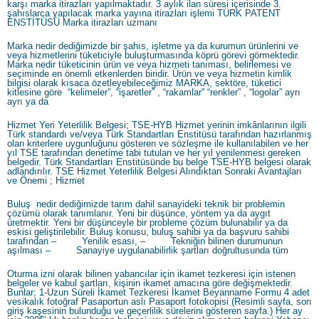
karşı marka itirazları yapılmaktadır. 3 aylık ilan süresi içerisinde 3.
şahıslarca yapılacak marka yayına itirazları işlemi TÜRK PATENT
ENSTİTÜSÜ Marka itirazları uzmanı
Marka nedir dediğimizde bir şahıs, işletme ya da kurumun ürünlerini ve
veya hizmetlerini tüketiciyle buluşturmasında köprü görevi görmektedir.
Marka nedir tüketicinin ürün ve veya hizmeti tanıması, belirlemesi ve
seçiminde en önemli etkenlerden biridir. Ürün ve veya hizmetin kimlik
bilgisi olarak kısaca özetleyebileceğimiz MARKA, sektöre, tüketici
kitlesine göre “kelimeler”, “işaretler” , “rakamlar” “renkler” , “logolar” ayrı
ayrı ya da
Hizmet Yeri Yeterlilik Belgesi; TSE-HYB Hizmet yerinin imkânlarının ilgili
Türk standardı ve/veya Türk Standartları Enstitüsü tarafından hazırlanmış
olan kriterlere uygunluğunu gösteren ve sözleşme ile kullanılabilen ve her
yıl TSE tarafından denetime tabi tutulan ve her yıl yenilenmesi gereken
belgedir. Türk Standartları Enstitüsünde bu belge TSE-HYB belgesi olarak
adlandırılır. TSE Hizmet Yeterlilik Belgesi Alındıktan Sonraki Avantajları
ve Önemi ; Hizmet
Buluş nedir dediğimizde tarım dahil sanayideki teknik bir problemin
çözümü olarak tanımlanır. Yeni bir düşünce, yöntem ya da aygıt
üretmektir. Yeni bir düşünceyle bir probleme çözüm bulunabilir ya da
eskisi geliştirilebilir. Buluş konusu, buluş sahibi ya da başvuru sahibi
tarafından – Yenilik esası, – Tekniğin bilinen durumunun
aşılması – Sanayiye uygulanabilirlik şartları doğrultusunda tüm
Oturma izni olarak bilinen yabancılar için ikamet tezkeresi için istenen
belgeler ve kabul şartları, kişinin ikamet amacına göre değişmektedir.
Bunlar; 1-Uzun Süreli İkamet Tezkeresi İkamet Beyanname Formu 4 adet
vesikalık fotoğraf Pasaportun aslı Pasaport fotokopisi (Resimli sayfa, son
giriş kaşesinin bulunduğu ve geçerlilik sürelerini gösteren sayfa.) Her ay