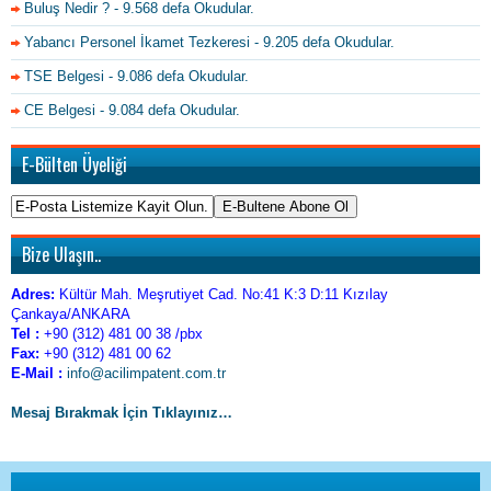
Buluş Nedir ?
- 9.568 defa Okudular.
Yabancı Personel İkamet Tezkeresi
- 9.205 defa Okudular.
TSE Belgesi
- 9.086 defa Okudular.
CE Belgesi
- 9.084 defa Okudular.
E-Bülten Üyeliği
Bize Ulaşın..
Adres:
Kültür Mah. Meşrutiyet Cad. No:41 K:3 D:11 Kızılay
Çankaya/ANKARA
Tel :
+90 (312) 481 00 38 /pbx
Fax:
+90 (312) 481 00 62
E-Mail :
info@acilimpatent.com.tr
Mesaj Bırakmak İçin Tıklayınız…