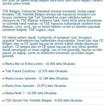
için 300$’ lık banka hesap belgesi veya döviz alım satım belgesi Yabancı
uyruklu şahıs kirada
TSE Belgesi; Türkiye’de Standardı bulunan konularda, İmalat yapan
firmalara TSE Yeterlilik Belgesi almaya hak kazanmış firmaların söz
konusu ürünlerinin ilgili Türk Standardına uygun olduğunu belirten
sözleşme ile TSE Markası kullanma hakkı veren firma adına düzenlenen
ve üzerinde kendi markası ve TSE logosunu kullanılacak ürünlerin ticari
Markası, cinsi, sınıfı, tipi ve türünü belirten ve her yıl denetim yapılarak
yenilenen belgedir. TSE Logosu; veya
CE kelime anlamı olarak “conformity of european” yani “avrupaya
uygunluk” kelimelerinin baş harflerinden oluşmaktadır. Genel kanı olan CE
Belgesi olan ve CE İşareti taşıyan bir ürünün kaliteli olduğu düşüncesi
yanlıştır. CE belgesi olan ve CE işareti taşıyan bir ürün temel gerekler
olarak tanımlanan ve insan sağlığı, can ve mal güvenliği, hayvan ve bitki
yaşam ve sağlığı, çevre ve tüketicinin korunması açısından asgari
güvenlik
Marka Mal ve Emtia Listesi
- 16.364 defa Okudular.
Türk Patent Enstitüsü
- 12.570 defa Okudular.
Marka Lisans İşlemleri
- 11.198 defa Okudular.
Marka İtiraz İşlemleri
- 10.871 defa Okudular.
Marka Nedir ?
- 10.285 defa Okudular.
TSE Hizmet Yeri Yeterlilik Belgesi
- 9.915 defa Okudular.