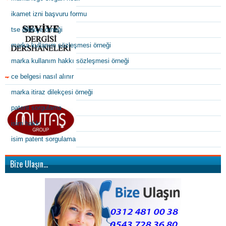
ikamet izni başvuru formu
tse dilekçe örneği
marka kullanım sözleşmesi örneği
marka kullanım hakkı sözleşmesi örneği
ce belgesi nasıl alınır
marka itiraz dilekçesi örneği
patent sorgulama
isim hakkı
isim patent sorgulama
Bize Ulaşın…