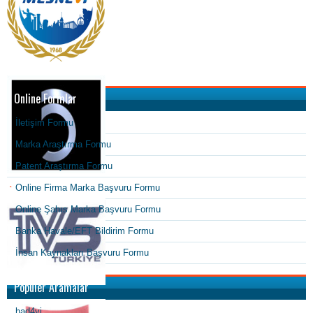
Online Formlar
İletişim Formu
Marka Araştırma Formu
Patent Araştırma Formu
Online Firma Marka Başvuru Formu
Online Şahıs Marka Başvuru Formu
Banka Havale/EFT Bildirim Formu
İnsan Kaynakları Başvuru Formu
Popüler Aramalar
had4yi