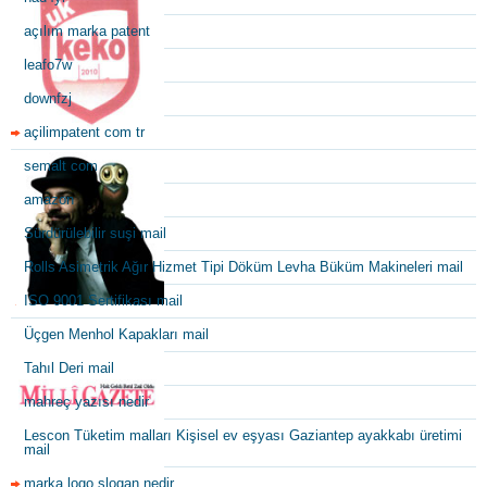
açılım marka patent
leafo7w
downfzj
açilimpatent com tr
semalt com
amazon
Sürdürülebilir suşi mail
Rolls Asimetrik Ağır Hizmet Tipi Döküm Levha Büküm Makineleri mail
ISO 9001 Sertifikası mail
Üçgen Menhol Kapakları mail
Tahıl Deri mail
mahreç yazısı nedir
Lescon Tüketim malları Kişisel ev eşyası Gaziantep ayakkabı üretimi
mail
marka logo slogan nedir