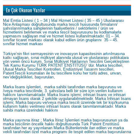
En Çok Okunan Yazılar
Mal Emtia Listesi ( 1 – 34 ) Mal Hizmet Listesi ( 35 – 45 ) Uluslararası
Nice Anlaşması doğrultusunda marka tescili hususunda firmaların/
şahısların/marka sahiplerinin faaliyetlerini / sektörlerini / ürün ve
hizmetlerini belirlemek ve marka tescil başvurusunu bu kodlamalarla
yapmasını sağlayan mal ve hizmet listesi kullanılmaktadır. 01 – 34.
sınıflar ticaret markası olarak kabul edilen ürün gruplarını 35 – 45.
sınıflar hizmet markası
Türkiye’nin fikri sermayesinin ve inovasyon kapasitesinin artırılmasına
katkı sağlayan, sınai mülkiyet alanında ulusal ve uluslararası politikalara
yön veren öncü kurum, Sınai Mülkiyet Haklarının Tescilini Gerçekleştiren
Tek Kamu Kurumu TÜRK PATENT ENSTİTÜSÜ ’dür. Marka tescilleri,
Ulusal Marka Tescilleri Kontrolleri, Endüstriyel Tasarım tescilleri,
PatentTescili korumaları ile bu tescillere konu her türlü adres, unvan,
nev’ideğişiklikleri, başvuruları,
Marka lisans işlemleri, marka sahibi tarafından marka başvurusu ve
/veya marka tescilinde, 3. şahıslara belli bir süre için verilen kullanım
hakkını tanımlamaktadır. Marka lisans işlemi; inhisari lisans ve inhisari
olmayan lisans olarak 2 şekilde uygulanabilmektedir. Marka İnhisari lisans
işlemi; Marka başvuru ve/veya marka tescili üzerinde tek bir kişi/kuruma
kullanım hakkı verilmesi inhisari lisans olarak tanımlanmaktadır. Marka
sahibi marka üzerindeki hakkını
Marka yayınına itiraz ; Marka İtiraz İşlemleri marka başvurusunun ya da
marka tescilinin öncelik hakkı doğrultusunda Türk Patent Enstitüsü
tarafından her ay yayınlanan Marka Bültenlerinde ilan edilen ve marka
vekili tarafından özel marka programı ile tespit edilen marka başvurularına