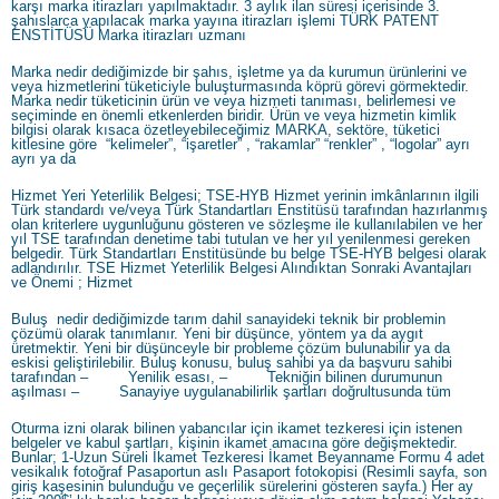
karşı marka itirazları yapılmaktadır. 3 aylık ilan süresi içerisinde 3.
şahıslarca yapılacak marka yayına itirazları işlemi TÜRK PATENT
ENSTİTÜSÜ Marka itirazları uzmanı
Marka nedir dediğimizde bir şahıs, işletme ya da kurumun ürünlerini ve
veya hizmetlerini tüketiciyle buluşturmasında köprü görevi görmektedir.
Marka nedir tüketicinin ürün ve veya hizmeti tanıması, belirlemesi ve
seçiminde en önemli etkenlerden biridir. Ürün ve veya hizmetin kimlik
bilgisi olarak kısaca özetleyebileceğimiz MARKA, sektöre, tüketici
kitlesine göre “kelimeler”, “işaretler” , “rakamlar” “renkler” , “logolar” ayrı
ayrı ya da
Hizmet Yeri Yeterlilik Belgesi; TSE-HYB Hizmet yerinin imkânlarının ilgili
Türk standardı ve/veya Türk Standartları Enstitüsü tarafından hazırlanmış
olan kriterlere uygunluğunu gösteren ve sözleşme ile kullanılabilen ve her
yıl TSE tarafından denetime tabi tutulan ve her yıl yenilenmesi gereken
belgedir. Türk Standartları Enstitüsünde bu belge TSE-HYB belgesi olarak
adlandırılır. TSE Hizmet Yeterlilik Belgesi Alındıktan Sonraki Avantajları
ve Önemi ; Hizmet
Buluş nedir dediğimizde tarım dahil sanayideki teknik bir problemin
çözümü olarak tanımlanır. Yeni bir düşünce, yöntem ya da aygıt
üretmektir. Yeni bir düşünceyle bir probleme çözüm bulunabilir ya da
eskisi geliştirilebilir. Buluş konusu, buluş sahibi ya da başvuru sahibi
tarafından – Yenilik esası, – Tekniğin bilinen durumunun
aşılması – Sanayiye uygulanabilirlik şartları doğrultusunda tüm
Oturma izni olarak bilinen yabancılar için ikamet tezkeresi için istenen
belgeler ve kabul şartları, kişinin ikamet amacına göre değişmektedir.
Bunlar; 1-Uzun Süreli İkamet Tezkeresi İkamet Beyanname Formu 4 adet
vesikalık fotoğraf Pasaportun aslı Pasaport fotokopisi (Resimli sayfa, son
giriş kaşesinin bulunduğu ve geçerlilik sürelerini gösteren sayfa.) Her ay