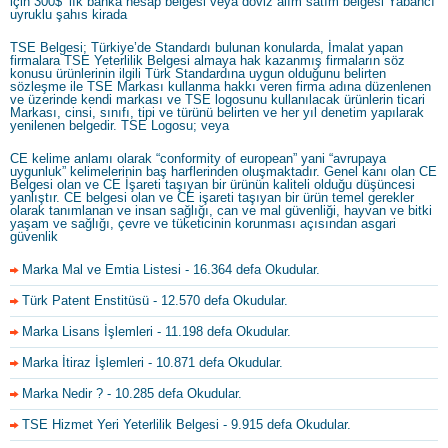
için 300$’ lık banka hesap belgesi veya döviz alım satım belgesi Yabancı
uyruklu şahıs kirada
TSE Belgesi; Türkiye’de Standardı bulunan konularda, İmalat yapan
firmalara TSE Yeterlilik Belgesi almaya hak kazanmış firmaların söz
konusu ürünlerinin ilgili Türk Standardına uygun olduğunu belirten
sözleşme ile TSE Markası kullanma hakkı veren firma adına düzenlenen
ve üzerinde kendi markası ve TSE logosunu kullanılacak ürünlerin ticari
Markası, cinsi, sınıfı, tipi ve türünü belirten ve her yıl denetim yapılarak
yenilenen belgedir. TSE Logosu; veya
CE kelime anlamı olarak “conformity of european” yani “avrupaya
uygunluk” kelimelerinin baş harflerinden oluşmaktadır. Genel kanı olan CE
Belgesi olan ve CE İşareti taşıyan bir ürünün kaliteli olduğu düşüncesi
yanlıştır. CE belgesi olan ve CE işareti taşıyan bir ürün temel gerekler
olarak tanımlanan ve insan sağlığı, can ve mal güvenliği, hayvan ve bitki
yaşam ve sağlığı, çevre ve tüketicinin korunması açısından asgari
güvenlik
Marka Mal ve Emtia Listesi
- 16.364 defa Okudular.
Türk Patent Enstitüsü
- 12.570 defa Okudular.
Marka Lisans İşlemleri
- 11.198 defa Okudular.
Marka İtiraz İşlemleri
- 10.871 defa Okudular.
Marka Nedir ?
- 10.285 defa Okudular.
TSE Hizmet Yeri Yeterlilik Belgesi
- 9.915 defa Okudular.