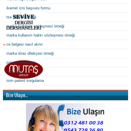
ikamet izni başvuru formu
tse dilekçe örneği
marka kullanım sözleşmesi örneği
marka kullanım hakkı sözleşmesi örneği
ce belgesi nasıl alınır
marka itiraz dilekçesi örneği
patent sorgulama
isim hakkı
isim patent sorgulama
Bize Ulaşın…