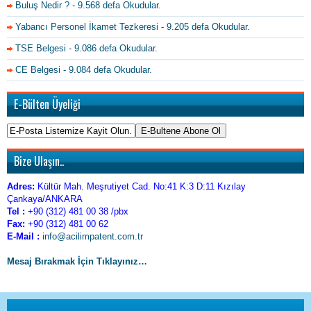
Buluş Nedir ?
- 9.568 defa Okudular.
Yabancı Personel İkamet Tezkeresi
- 9.205 defa Okudular.
TSE Belgesi
- 9.086 defa Okudular.
CE Belgesi
- 9.084 defa Okudular.
E-Bülten Üyeliği
Bize Ulaşın..
Adres:
Kültür Mah. Meşrutiyet Cad. No:41 K:3 D:11 Kızılay
Çankaya/ANKARA
Tel :
+90 (312) 481 00 38 /pbx
Fax:
+90 (312) 481 00 62
E-Mail :
info@acilimpatent.com.tr
Mesaj Bırakmak İçin Tıklayınız…