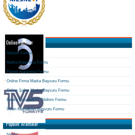
Online Formlar
İletişim Formu
Marka Araştırma Formu
Patent Araştırma Formu
Online Firma Marka Başvuru Formu
Online Şahıs Marka Başvuru Formu
Banka Havale/EFT Bildirim Formu
İnsan Kaynakları Başvuru Formu
Popüler Aramalar
had4yi