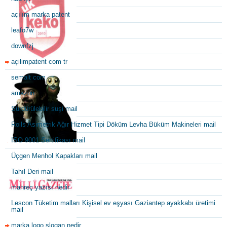
açılım marka patent
leafo7w
downfzj
açilimpatent com tr
semalt com
amazon
Sürdürülebilir suşi mail
Rolls Asimetrik Ağır Hizmet Tipi Döküm Levha Büküm Makineleri mail
ISO 9001 Sertifikası mail
Üçgen Menhol Kapakları mail
Tahıl Deri mail
mahreç yazısı nedir
Lescon Tüketim malları Kişisel ev eşyası Gaziantep ayakkabı üretimi
mail
marka logo slogan nedir