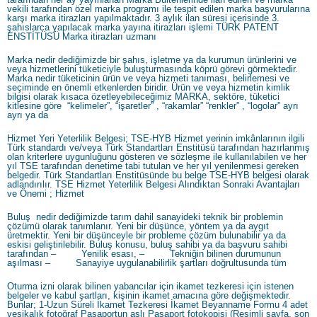
vekili tarafından özel marka programı ile tespit edilen marka başvurularına
karşı marka itirazları yapılmaktadır. 3 aylık ilan süresi içerisinde 3.
şahıslarca yapılacak marka yayına itirazları işlemi TÜRK PATENT
ENSTİTÜSÜ Marka itirazları uzmanı
Marka nedir dediğimizde bir şahıs, işletme ya da kurumun ürünlerini ve
veya hizmetlerini tüketiciyle buluşturmasında köprü görevi görmektedir.
Marka nedir tüketicinin ürün ve veya hizmeti tanıması, belirlemesi ve
seçiminde en önemli etkenlerden biridir. Ürün ve veya hizmetin kimlik
bilgisi olarak kısaca özetleyebileceğimiz MARKA, sektöre, tüketici
kitlesine göre “kelimeler”, “işaretler” , “rakamlar” “renkler” , “logolar” ayrı
ayrı ya da
Hizmet Yeri Yeterlilik Belgesi; TSE-HYB Hizmet yerinin imkânlarının ilgili
Türk standardı ve/veya Türk Standartları Enstitüsü tarafından hazırlanmış
olan kriterlere uygunluğunu gösteren ve sözleşme ile kullanılabilen ve her
yıl TSE tarafından denetime tabi tutulan ve her yıl yenilenmesi gereken
belgedir. Türk Standartları Enstitüsünde bu belge TSE-HYB belgesi olarak
adlandırılır. TSE Hizmet Yeterlilik Belgesi Alındıktan Sonraki Avantajları
ve Önemi ; Hizmet
Buluş nedir dediğimizde tarım dahil sanayideki teknik bir problemin
çözümü olarak tanımlanır. Yeni bir düşünce, yöntem ya da aygıt
üretmektir. Yeni bir düşünceyle bir probleme çözüm bulunabilir ya da
eskisi geliştirilebilir. Buluş konusu, buluş sahibi ya da başvuru sahibi
tarafından – Yenilik esası, – Tekniğin bilinen durumunun
aşılması – Sanayiye uygulanabilirlik şartları doğrultusunda tüm
Oturma izni olarak bilinen yabancılar için ikamet tezkeresi için istenen
belgeler ve kabul şartları, kişinin ikamet amacına göre değişmektedir.
Bunlar; 1-Uzun Süreli İkamet Tezkeresi İkamet Beyanname Formu 4 adet
vesikalık fotoğraf Pasaportun aslı Pasaport fotokopisi (Resimli sayfa, son