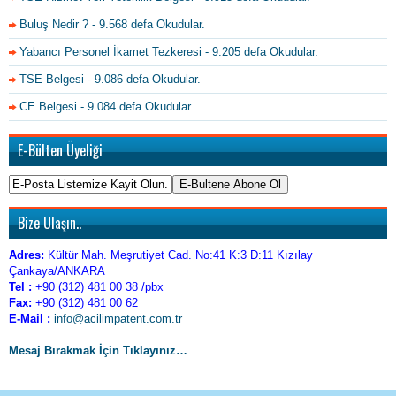
Buluş Nedir ?
- 9.568 defa Okudular.
Yabancı Personel İkamet Tezkeresi
- 9.205 defa Okudular.
TSE Belgesi
- 9.086 defa Okudular.
CE Belgesi
- 9.084 defa Okudular.
E-Bülten Üyeliği
Bize Ulaşın..
Adres:
Kültür Mah. Meşrutiyet Cad. No:41 K:3 D:11 Kızılay
Çankaya/ANKARA
Tel :
+90 (312) 481 00 38 /pbx
Fax:
+90 (312) 481 00 62
E-Mail :
info@acilimpatent.com.tr
Mesaj Bırakmak İçin Tıklayınız…