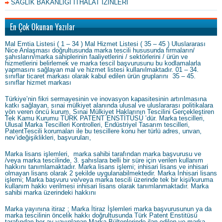
SAĞLIK BAKANLIĞI İTHALAT İZİNLERİ
En Çok Okunan Yazılar
Mal Emtia Listesi ( 1 – 34 ) Mal Hizmet Listesi ( 35 – 45 ) Uluslararası
Nice Anlaşması doğrultusunda marka tescili hususunda firmaların/
şahısların/marka sahiplerinin faaliyetlerini / sektörlerini / ürün ve
hizmetlerini belirlemek ve marka tescil başvurusunu bu kodlamalarla
yapmasını sağlayan mal ve hizmet listesi kullanılmaktadır. 01 – 34.
sınıflar ticaret markası olarak kabul edilen ürün gruplarını 35 – 45.
sınıflar hizmet markası
Türkiye’nin fikri sermayesinin ve inovasyon kapasitesinin artırılmasına
katkı sağlayan, sınai mülkiyet alanında ulusal ve uluslararası politikalara
yön veren öncü kurum, Sınai Mülkiyet Haklarının Tescilini Gerçekleştiren
Tek Kamu Kurumu TÜRK PATENT ENSTİTÜSÜ ’dür. Marka tescilleri,
Ulusal Marka Tescilleri Kontrolleri, Endüstriyel Tasarım tescilleri,
PatentTescili korumaları ile bu tescillere konu her türlü adres, unvan,
nev’ideğişiklikleri, başvuruları,
Marka lisans işlemleri, marka sahibi tarafından marka başvurusu ve
/veya marka tescilinde, 3. şahıslara belli bir süre için verilen kullanım
hakkını tanımlamaktadır. Marka lisans işlemi; inhisari lisans ve inhisari
olmayan lisans olarak 2 şekilde uygulanabilmektedir. Marka İnhisari lisans
işlemi; Marka başvuru ve/veya marka tescili üzerinde tek bir kişi/kuruma
kullanım hakkı verilmesi inhisari lisans olarak tanımlanmaktadır. Marka
sahibi marka üzerindeki hakkını
Marka yayınına itiraz ; Marka İtiraz İşlemleri marka başvurusunun ya da
marka tescilinin öncelik hakkı doğrultusunda Türk Patent Enstitüsü
tarafından her ay yayınlanan Marka Bültenlerinde ilan edilen ve marka