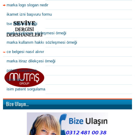
marka logo slogan nedir
ikamet izni başvuru formu
tse dilekçe örneği
marka kullanım sözleşmesi örneği
marka kullanım hakkı sözleşmesi örneği
ce belgesi nasıl alınır
marka itiraz dilekçesi örneği
patent sorgulama
isim hakkı
isim patent sorgulama
Bize Ulaşın…