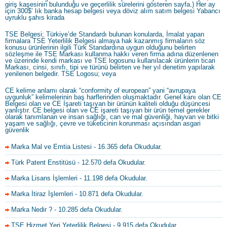
giriş kaşesinin bulunduğu ve geçerlilik sürelerini gösteren sayfa.) Her ay
için 300$’ lık banka hesap belgesi veya döviz alım satım belgesi Yabancı
uyruklu şahıs kirada
TSE Belgesi; Türkiye’de Standardı bulunan konularda, İmalat yapan
firmalara TSE Yeterlilik Belgesi almaya hak kazanmış firmaların söz
konusu ürünlerinin ilgili Türk Standardına uygun olduğunu belirten
sözleşme ile TSE Markası kullanma hakkı veren firma adına düzenlenen
ve üzerinde kendi markası ve TSE logosunu kullanılacak ürünlerin ticari
Markası, cinsi, sınıfı, tipi ve türünü belirten ve her yıl denetim yapılarak
yenilenen belgedir. TSE Logosu; veya
CE kelime anlamı olarak “conformity of european” yani “avrupaya
uygunluk” kelimelerinin baş harflerinden oluşmaktadır. Genel kanı olan CE
Belgesi olan ve CE İşareti taşıyan bir ürünün kaliteli olduğu düşüncesi
yanlıştır. CE belgesi olan ve CE işareti taşıyan bir ürün temel gerekler
olarak tanımlanan ve insan sağlığı, can ve mal güvenliği, hayvan ve bitki
yaşam ve sağlığı, çevre ve tüketicinin korunması açısından asgari
güvenlik
Marka Mal ve Emtia Listesi
- 16.365 defa Okudular.
Türk Patent Enstitüsü
- 12.570 defa Okudular.
Marka Lisans İşlemleri
- 11.198 defa Okudular.
Marka İtiraz İşlemleri
- 10.871 defa Okudular.
Marka Nedir ?
- 10.285 defa Okudular.
TSE Hizmet Yeri Yeterlilik Belgesi
- 9.915 defa Okudular.