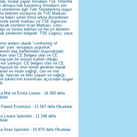
rda, İmalat yapan firmalara TSE Yeterlilik
i almaya hak kazanmış firmaların söz
 ürünlerinin ilgili Türk Standardına uygun
nu belirten sözleşme ile TSE Markası
ma hakkı veren firma adına düzenlenen
rinde kendi markası ve TSE logosunu
lacak ürünlerin ticari Markası, cinsi,
 tipi ve türünü belirten ve her yıl denetim
rak yenilenen belgedir. TSE Logosu; veya
ime anlamı olarak “conformity of
an” yani “avrupaya uygunluk”
lerinin baş harflerinden oluşmaktadır.
kanı olan CE Belgesi olan ve CE
 taşıyan bir ürünün kaliteli olduğu
esi yanlıştır. CE belgesi olan ve CE
 taşıyan bir ürün temel gerekler olarak
anan ve insan sağlığı, can ve mal
iği, hayvan ve bitki yaşam ve sağlığı,
ve tüketicinin korunması açısından asgari
ik
a Mal ve Emtia Listesi
- 16.360 defa
ular.
 Patent Enstitüsü
- 12.567 defa Okudular.
a Lisans İşlemleri
- 11.196 defa
ular.
a İtiraz İşlemleri
- 10.870 defa Okudular.