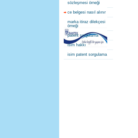
sözleşmesi örneği
ce belgesi nasıl alınır
marka itiraz dilekçesi
örneği
patent sorgulama
isim hakkı
isim patent sorgulama