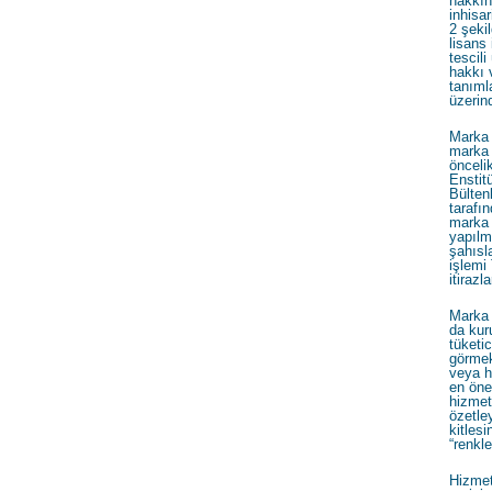
hakkın
inhisar
2 şeki
lisans
tescil
hakkı v
tanıml
üzerin
Marka y
marka 
önceli
Enstit
Bülten
tarafı
marka 
yapılma
şahısl
işlem
itirazl
Marka 
da kur
tüketi
görmek
veya h
en öne
hizmeti
özetle
kitlesi
“renkle
Hizmet