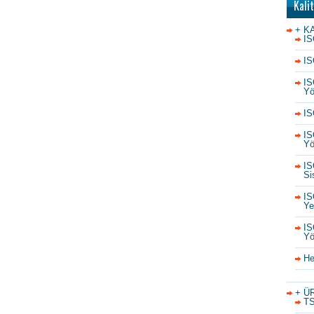
Kali
+ K
IS
IS
IS
Yö
IS
IS
Yö
IS
Si
IS
Yet
IS
Yö
He
+ Ü
TS