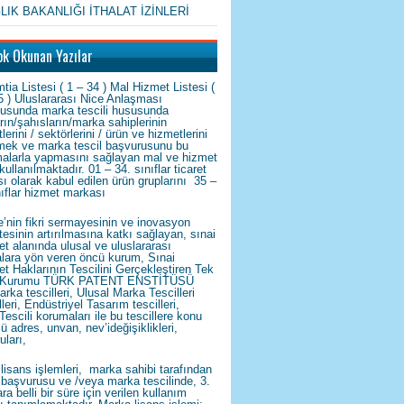
LIK BAKANLIĞI İTHALAT İZİNLERİ
ok Okunan Yazılar
tia Listesi ( 1 – 34 ) Mal Hizmet Listesi (
5 ) Uluslararası Nice Anlaşması
tusunda marka tescili hususunda
arın/şahısların/marka sahiplerinin
tlerini / sektörlerini / ürün ve hizmetlerini
emek ve marka tescil başvurusunu bu
alarla yapmasını sağlayan mal ve hizmet
 kullanılmaktadır. 01 – 34. sınıflar ticaret
ı olarak kabul edilen ürün gruplarını 35 –
nıflar hizmet markası
e’nin fikri sermayesinin ve inovasyon
tesinin artırılmasına katkı sağlayan, sınai
et alanında ulusal ve uluslararası
kalara yön veren öncü kurum, Sınai
et Haklarının Tescilini Gerçekleştiren Tek
Kurumu TÜRK PATENT ENSTİTÜSÜ
arka tescilleri, Ulusal Marka Tescilleri
leri, Endüstriyel Tasarım tescilleri,
Tescili korumaları ile bu tescillere konu
lü adres, unvan, nev’ideğişiklikleri,
uları,
lisans işlemleri, marka sahibi tarafından
başvurusu ve /veya marka tescilinde, 3.
ra belli bir süre için verilen kullanım