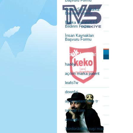
Başvuru Formu
Online Şahıs Marka
Başvuru Formu
Banka Havale/EFT
Bildirim Formu
İnsan Kaynakları
Başvuru Formu
Popüler Aramalar
had4yi
açılım marka patent
leafo7w
downfzj
açilimpatent com tr
semalt com
amazon
Sürdürülebilir suşi mail