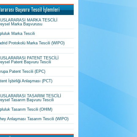
lararası Başvuru Tescil İşlemleri
LUSLARARASI MARKA TESCİLİ
reysel Marka Başvurusu
pluluk Marka Tescili
drid Protokolü Marka Tescili (WIPO)
LUSLARARASI PATENT TESCİLİ
reysel Patent Başvuru Tescili
rupa Patent Tescili (EPC)
tent İşbirliği Anlaşması (PCT)
LUSLARARASI TASARIM TESCİLİ
reysel Tasarım Başvuru Tescili
pluluk Tasarım Tescili (OHIM)
hey Anlaşması Tasarım Tescili (WIPO)