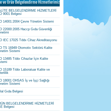
te ve Ürün Belgelendirme Hizmetlerimiz
ALİTE BELGELENDİRME HİZMETLERİ
O 9001 Belgesi
O 14001:2004 Çevre Yönetim Sistemi
O 22000:2005 Haccp Gıda Güvenliği
netimi
O IEC 17025 Tıbbı Cihaz Akreditasyonu
O TS 16949 Otomotiv Sektörü Kalite
netim Sistemi
O 13485 Tıbbı Cihazlar İçin Kalite
stemi
O 15189 Tıbbı Laboratuar Kalite ve
erlilik
O 18001 OHSAS İş ve İşçi Sağlığı
netim Sistemi
lal Gıda Belgesi
RÜN BELGELENDİRME HİZMETLERİ
E Belgesi