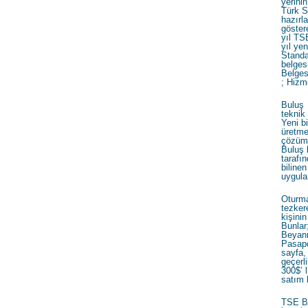
yerinin
Türk S
hazırl
göster
yıl TS
yıl ye
Standa
belgesi
Belges
; Hizm
Buluş 
teknik
Yeni b
üretme
çözüm b
Buluş 
taraf
bilin
uygula
Oturma
tezkere
kişini
Bunlar
Beyann
Pasapo
sayfa,
geçerli
300$’ 
satım 
TSE Be