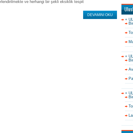
rlendirilmekte ve herhangi bir şekli eksiklik tespit
Ulus
DEVAMINI OKU
+ U
Bi
To
Ma
+ U
Bi
Av
Pa
+ U
Bi
To
La