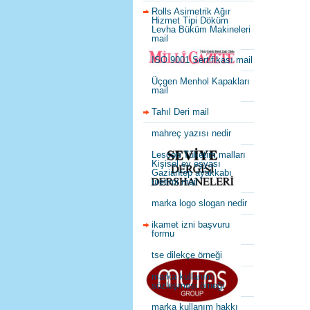
Rolls Asimetrik Ağır
Hizmet Tipi Döküm
Levha Büküm Makineleri
mail
ISO 9001 Sertifikası mail
Üçgen Menhol Kapakları
mail
Tahıl Deri mail
mahreç yazısı nedir
Lescon Tüketim malları
Kişisel ev eşyası
Gaziantep ayakkabı
üretimi mail
marka logo slogan nedir
ikamet izni başvuru
formu
tse dilekçe örneği
marka kullanım
sözleşmesi örneği
marka kullanım hakkı