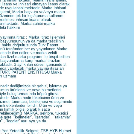
ı tanımlamaktadır. Marka lisans işlemi;
i lisans ve inhisari olmayan lisans olarak
lde uygulanabilmektedir. Marka İnhisari
 işlemi; Marka başvuru ve/veya marka
i üzerinde tek bir kişi/kuruma kullanım
erilmesi inhisari lisans olarak
anmaktadır. Marka sahibi marka
deki hakkını
ayınına itiraz ; Marka İtiraz İşlemleri
başvurusunun ya da marka tescilinin
k hakkı doğrultusunda Türk Patent
üsü tarafından her ay yayınlanan Marka
lerinde ilan edilen ve marka vekili
ndan özel marka programı ile tespit edilen
başvurularına karşı marka itirazları
ktadır. 3 aylık ilan süresi içerisinde 3.
arca yapılacak marka yayına itirazları
i TÜRK PATENT ENSTİTÜSÜ Marka
arı uzmanı
nedir dediğimizde bir şahıs, işletme ya
umun ürünlerini ve veya hizmetlerini
ciyle buluşturmasında köprü görevi
tedir. Marka nedir tüketicinin ürün ve
izmeti tanıması, belirlemesi ve seçiminde
mli etkenlerden biridir. Ürün ve veya
n kimlik bilgisi olarak kısaca
yebileceğimiz MARKA, sektöre, tüketici
ne göre “kelimeler”, “işaretler” , “rakamlar”
r” , “logolar” ayrı ayrı ya da
 Yeri Yeterlilik Belgesi; TSE-HYB Hizmet