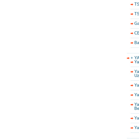
TS
TS
Ga
CE
Ba
+ Y
Ya
Ya
Uz
Ya
Ya
Ya
Be
Ya
Ya