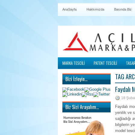
AnaSayfa
Hakkımızda
Basında Biz
MARKA TESCİLİ
PATENT TESCİLİ
TASAR
TAG ARC
Bizi İzleyin…
Faydalı 
18 Şuba
Biz Sizi Arayalım…
Faydalı mod
yenilik ve 
sağladığı a
bilgilerin 
model tesc