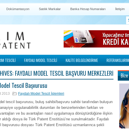
Dokümantasyon
Satılık Markalar
Banka Hesap Numaraları
İletişim
IM TESCİLİ
FAYDALI MODEL TESCİLİ
KALİTE BELGELENDİRME
REFERANSLARIM
HIVES:
FAYDALI MODEL TESCIL BAŞVURU MERKEZLERI
Bize
Model Tescil Başvurusu
t 2013
Faydalı Model Tescil İşlemleri
el tescil başvurusu, buluş sahibi/başvuru sahibi tarafından buluşun
sanayiye uygulanabilirlik durumları ile benzerlerinden farkları ve
vantajları ve bu avantajları nasıl uygulamaya dönüştürdüğüne ilişkin
yer aldığı dosya ile Türk Patent Enstitüsü’ne sunulmaktadır. Faydalı
il başvurusu dosyası Türk Patent Enstitüsü uzmanlarınca şekli