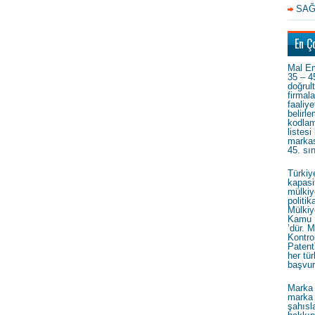
SAĞ
En Ç
Mal Em
35 – 4
doğrul
firmal
faaliye
belirl
kodlam
listesi
markas
45. sı
Türkiy
kapasi
mülkiy
politi
Mülkiy
Kamu 
’dür. M
Kontrol
Patent
her tür
başvur
Marka 
marka 
şahısla