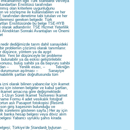
 imkânlarının ilgili Türk standardı ve/veya
tandartları Enstitüsü tarafından
anmış olan kriterlere uygunluğunu
en ve sözleşme ile kullanılabilen ve her
E tarafından denetime tabi tutulan ve her
nilenmesi gereken belgedir. Türk
rtları Enstitüsünde bu belge TSE-HYB
 olarak adlandırılır. TSE Hizmet Yeterlilik
i Alındıktan Sonraki Avantajları ve Önemi
et
nedir dediğimizde tarım dahil sanayideki
 bir problemin çözümü olarak tanımlanır.
ir düşünce, yöntem ya da aygıt
ktir. Yeni bir düşünceyle bir probleme
ulunabilir ya da eskisi geliştirilebilir.
konusu, buluş sahibi ya da başvuru sahibi
ından – Yenilik esası, – Tekniğin
en durumunun aşılması – Sanayiye
nabilirlik şartları doğrultusunda tüm
 izni olarak bilinen yabancılar için ikamet
si için istenen belgeler ve kabul şartları,
n ikamet amacına göre değişmektedir.
; 1-Uzun Süreli İkamet Tezkeresi İkamet
ame Formu 4 adet vesikalık fotoğraf
rtun aslı Pasaport fotokopisi (Resimli
 son giriş kaşesinin bulunduğu ve
lik sürelerini gösteren sayfa.) Her ay için
lık banka hesap belgesi veya döviz alım
belgesi Yabancı uyruklu şahıs kirada
lgesi; Türkiye’de Standardı bulunan