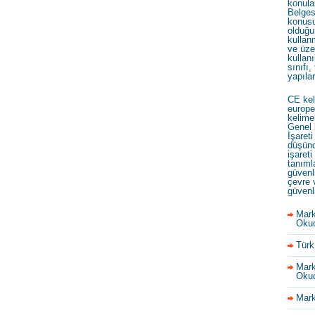
konula
Belges
konusu
olduğu
kullan
ve üze
kullanı
sınıfı,
yapıla
CE kel
europe
kelime
Genel 
İşareti
düşünc
işareti
tanıml
güvenl
çevre 
güvenl
Mark
Okud
Türk
Mark
Okud
Mark