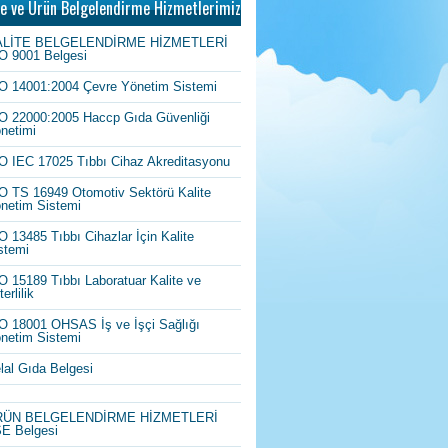
te ve Ürün Belgelendirme Hizmetlerimiz
ALİTE BELGELENDİRME HİZMETLERİ
O 9001 Belgesi
O 14001:2004 Çevre Yönetim Sistemi
O 22000:2005 Haccp Gıda Güvenliği
netimi
O IEC 17025 Tıbbı Cihaz Akreditasyonu
O TS 16949 Otomotiv Sektörü Kalite
netim Sistemi
O 13485 Tıbbı Cihazlar İçin Kalite
stemi
O 15189 Tıbbı Laboratuar Kalite ve
erlilik
O 18001 OHSAS İş ve İşçi Sağlığı
netim Sistemi
lal Gıda Belgesi
RÜN BELGELENDİRME HİZMETLERİ
E Belgesi