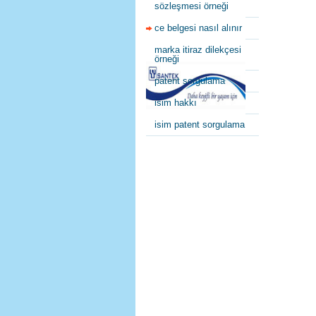
sözleşmesi örneği
ce belgesi nasıl alınır
marka itiraz dilekçesi
örneği
patent sorgulama
isim hakkı
isim patent sorgulama