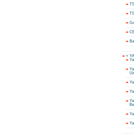
TS
TS
Ga
CE
Ba
+ Y
Ya
Ya
Uz
Ya
Ya
Ya
Be
Ya
Ya