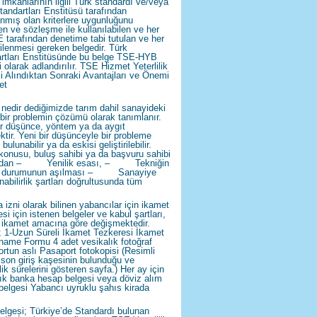
 imkânlarının ilgili Türk standardı ve/veya
tandartları Enstitüsü tarafından
anmış olan kriterlere uygunluğunu
en ve sözleşme ile kullanılabilen ve her
E tarafından denetime tabi tutulan ve her
nilenmesi gereken belgedir. Türk
rtları Enstitüsünde bu belge TSE-HYB
 olarak adlandırılır. TSE Hizmet Yeterlilik
i Alındıktan Sonraki Avantajları ve Önemi
et
nedir dediğimizde tarım dahil sanayideki
 bir problemin çözümü olarak tanımlanır.
ir düşünce, yöntem ya da aygıt
ktir. Yeni bir düşünceyle bir probleme
ulunabilir ya da eskisi geliştirilebilir.
konusu, buluş sahibi ya da başvuru sahibi
ından – Yenilik esası, – Tekniğin
en durumunun aşılması – Sanayiye
nabilirlik şartları doğrultusunda tüm
 izni olarak bilinen yabancılar için ikamet
si için istenen belgeler ve kabul şartları,
n ikamet amacına göre değişmektedir.
; 1-Uzun Süreli İkamet Tezkeresi İkamet
ame Formu 4 adet vesikalık fotoğraf
rtun aslı Pasaport fotokopisi (Resimli
 son giriş kaşesinin bulunduğu ve
lik sürelerini gösteren sayfa.) Her ay için
lık banka hesap belgesi veya döviz alım
belgesi Yabancı uyruklu şahıs kirada
lgesi; Türkiye’de Standardı bulunan