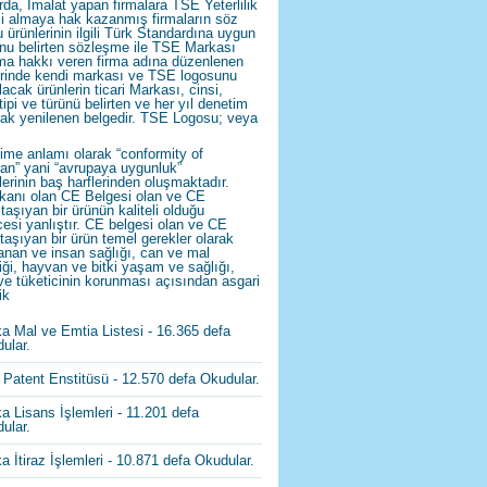
rda, İmalat yapan firmalara TSE Yeterlilik
i almaya hak kazanmış firmaların söz
 ürünlerinin ilgili Türk Standardına uygun
nu belirten sözleşme ile TSE Markası
ma hakkı veren firma adına düzenlenen
rinde kendi markası ve TSE logosunu
lacak ürünlerin ticari Markası, cinsi,
 tipi ve türünü belirten ve her yıl denetim
rak yenilenen belgedir. TSE Logosu; veya
ime anlamı olarak “conformity of
an” yani “avrupaya uygunluk”
lerinin baş harflerinden oluşmaktadır.
kanı olan CE Belgesi olan ve CE
 taşıyan bir ürünün kaliteli olduğu
esi yanlıştır. CE belgesi olan ve CE
 taşıyan bir ürün temel gerekler olarak
anan ve insan sağlığı, can ve mal
iği, hayvan ve bitki yaşam ve sağlığı,
ve tüketicinin korunması açısından asgari
ik
a Mal ve Emtia Listesi
- 16.365 defa
ular.
 Patent Enstitüsü
- 12.570 defa Okudular.
a Lisans İşlemleri
- 11.201 defa
ular.
a İtiraz İşlemleri
- 10.871 defa Okudular.