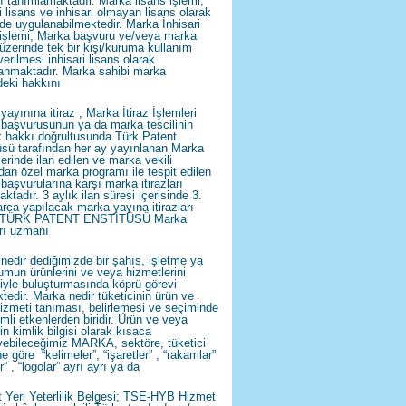
ı tanımlamaktadır. Marka lisans işlemi;
i lisans ve inhisari olmayan lisans olarak
lde uygulanabilmektedir. Marka İnhisari
 işlemi; Marka başvuru ve/veya marka
i üzerinde tek bir kişi/kuruma kullanım
erilmesi inhisari lisans olarak
anmaktadır. Marka sahibi marka
deki hakkını
ayınına itiraz ; Marka İtiraz İşlemleri
başvurusunun ya da marka tescilinin
k hakkı doğrultusunda Türk Patent
üsü tarafından her ay yayınlanan Marka
lerinde ilan edilen ve marka vekili
ndan özel marka programı ile tespit edilen
başvurularına karşı marka itirazları
ktadır. 3 aylık ilan süresi içerisinde 3.
arca yapılacak marka yayına itirazları
i TÜRK PATENT ENSTİTÜSÜ Marka
arı uzmanı
nedir dediğimizde bir şahıs, işletme ya
umun ürünlerini ve veya hizmetlerini
ciyle buluşturmasında köprü görevi
tedir. Marka nedir tüketicinin ürün ve
izmeti tanıması, belirlemesi ve seçiminde
mli etkenlerden biridir. Ürün ve veya
n kimlik bilgisi olarak kısaca
yebileceğimiz MARKA, sektöre, tüketici
ne göre “kelimeler”, “işaretler” , “rakamlar”
r” , “logolar” ayrı ayrı ya da
 Yeri Yeterlilik Belgesi; TSE-HYB Hizmet