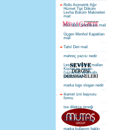
Rolls Asimetrik Ağır
Hizmet Tipi Döküm
Levha Büküm Makineleri
mail
ISO 9001 Sertifikası mail
Üçgen Menhol Kapakları
mail
Tahıl Deri mail
mahreç yazısı nedir
Lescon Tüketim malları
Kişisel ev eşyası
Gaziantep ayakkabı
üretimi mail
marka logo slogan nedir
ikamet izni başvuru
formu
tse dilekçe örneği
marka kullanım
sözleşmesi örneği
marka kullanım hakkı