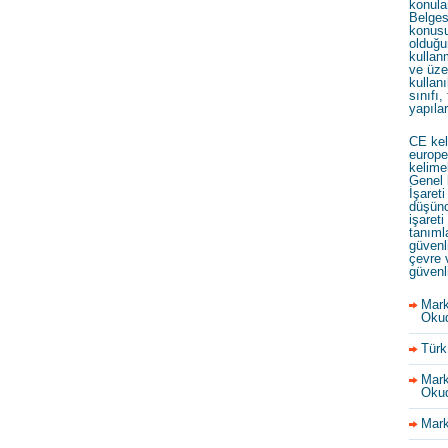
konula
Belges
konusu
olduğu
kullan
ve üze
kullanı
sınıfı,
yapıla
CE kel
europe
kelime
Genel 
İşareti
düşünc
işareti
tanıml
güvenl
çevre 
güvenl
Mark
Okud
Türk
Mark
Okud
Mark