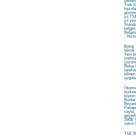
yerinin
Türk S
hazırl
göster
yıl TS
yıl ye
Standa
belgesi
Belges
; Hizm
Buluş 
teknik
Yeni b
üretme
çözüm b
Buluş 
taraf
bilin
uygula
Oturma
tezkere
kişini
Bunlar
Beyann
Pasapo
sayfa,
geçerli
300$’ 
satım 
TSE Be