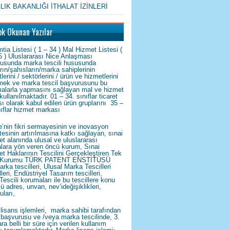
LIK BAKANLIĞI İTHALAT İZİNLERİ
ok Okunan Yazılar
tia Listesi ( 1 – 34 ) Mal Hizmet Listesi (
5 ) Uluslararası Nice Anlaşması
tusunda marka tescili hususunda
arın/şahısların/marka sahiplerinin
tlerini / sektörlerini / ürün ve hizmetlerini
emek ve marka tescil başvurusunu bu
alarla yapmasını sağlayan mal ve hizmet
 kullanılmaktadır. 01 – 34. sınıflar ticaret
ı olarak kabul edilen ürün gruplarını 35 –
nıflar hizmet markası
e’nin fikri sermayesinin ve inovasyon
tesinin artırılmasına katkı sağlayan, sınai
et alanında ulusal ve uluslararası
kalara yön veren öncü kurum, Sınai
et Haklarının Tescilini Gerçekleştiren Tek
Kurumu TÜRK PATENT ENSTİTÜSÜ
arka tescilleri, Ulusal Marka Tescilleri
leri, Endüstriyel Tasarım tescilleri,
Tescili korumaları ile bu tescillere konu
lü adres, unvan, nev’ideğişiklikleri,
uları,
lisans işlemleri, marka sahibi tarafından
başvurusu ve /veya marka tescilinde, 3.
ra belli bir süre için verilen kullanım