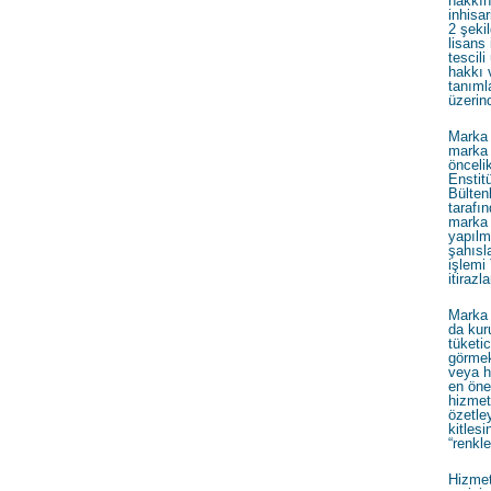
hakkın
inhisar
2 şeki
lisans
tescil
hakkı v
tanıml
üzerin
Marka y
marka 
önceli
Enstit
Bülten
tarafı
marka 
yapılma
şahısl
işlem
itirazl
Marka 
da kur
tüketi
görmek
veya h
en öne
hizmeti
özetle
kitlesi
“renkle
Hizmet