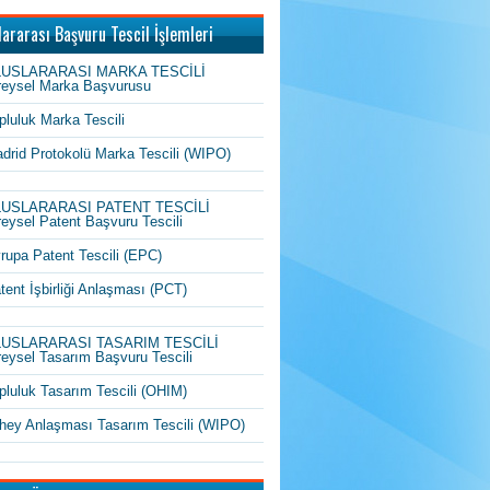
lararası Başvuru Tescil İşlemleri
LUSLARARASI MARKA TESCİLİ
reysel Marka Başvurusu
pluluk Marka Tescili
drid Protokolü Marka Tescili (WIPO)
LUSLARARASI PATENT TESCİLİ
reysel Patent Başvuru Tescili
rupa Patent Tescili (EPC)
tent İşbirliği Anlaşması (PCT)
LUSLARARASI TASARIM TESCİLİ
reysel Tasarım Başvuru Tescili
pluluk Tasarım Tescili (OHIM)
hey Anlaşması Tasarım Tescili (WIPO)