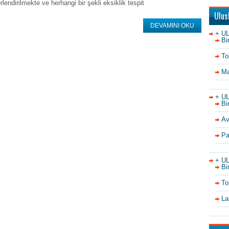
rlendirilmekte ve herhangi bir şekli eksiklik tespit
Ulus
DEVAMINI OKU
+ U
Bi
To
Ma
+ U
Bi
Av
Pa
+ U
Bi
To
La