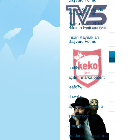
Başvuru Formu
Online Şahıs Marka
Başvuru Formu
Banka Havale/EFT
Bildirim Formu
İnsan Kaynakları
Başvuru Formu
Popüler Aramalar
had4yi
açılım marka patent
leafo7w
downfzj
açilimpatent com tr
semalt com
amazon
Sürdürülebilir suşi mail