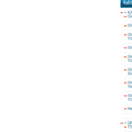
Kali
+ K
IS
IS
IS
Yö
IS
IS
Yö
IS
Si
IS
Yet
IS
Yö
He
+ Ü
TS