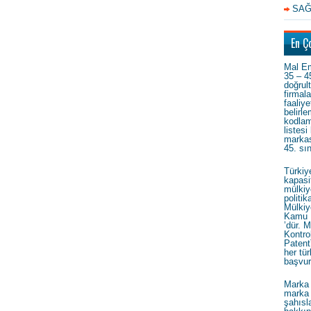
SAĞ
En Ç
Mal Em
35 – 4
doğrul
firmal
faaliye
belirl
kodlam
listesi
markas
45. sı
Türkiy
kapasi
mülkiy
politi
Mülkiy
Kamu 
’dür. M
Kontrol
Patent
her tür
başvur
Marka 
marka 
şahısla