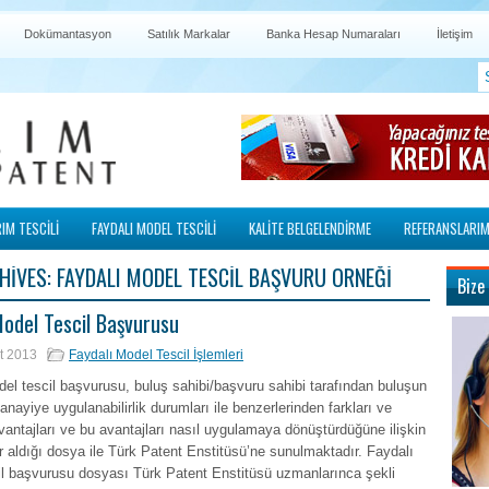
Dokümantasyon
Satılık Markalar
Banka Hesap Numaraları
İletişim
IM TESCİLİ
FAYDALI MODEL TESCİLİ
KALİTE BELGELENDİRME
REFERANSLARIM
HIVES:
FAYDALI MODEL TESCIL BAŞVURU ÖRNEĞI
Bize
Model Tescil Başvurusu
t 2013
Faydalı Model Tescil İşlemleri
el tescil başvurusu, buluş sahibi/başvuru sahibi tarafından buluşun
sanayiye uygulanabilirlik durumları ile benzerlerinden farkları ve
vantajları ve bu avantajları nasıl uygulamaya dönüştürdüğüne ilişkin
yer aldığı dosya ile Türk Patent Enstitüsü’ne sunulmaktadır. Faydalı
il başvurusu dosyası Türk Patent Enstitüsü uzmanlarınca şekli