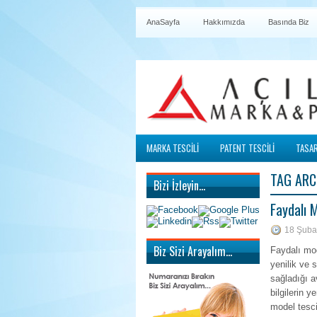
AnaSayfa
Hakkımızda
Basında Biz
MARKA TESCİLİ
PATENT TESCİLİ
TASAR
TAG ARC
Bizi İzleyin…
Faydalı 
18 Şuba
Biz Sizi Arayalım…
Faydalı mod
yenilik ve 
sağladığı a
bilgilerin 
model tesc