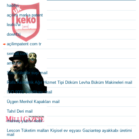
had4yi
açılım marka patent
leafo7w
downfzj
açilimpatent com tr
semalt com
amazon
Sürdürülebilir suşi mail
Rolls Asimetrik Ağır Hizmet Tipi Döküm Levha Büküm Makineleri mail
ISO 9001 Sertifikası mail
Üçgen Menhol Kapakları mail
Tahıl Deri mail
mahreç yazısı nedir
Lescon Tüketim malları Kişisel ev eşyası Gaziantep ayakkabı üretimi
mail