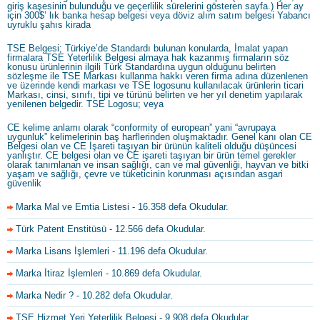
giriş kaşesinin bulunduğu ve geçerlilik sürelerini gösteren sayfa.) Her ay
için 300$’ lık banka hesap belgesi veya döviz alım satım belgesi Yabancı
uyruklu şahıs kirada
TSE Belgesi; Türkiye’de Standardı bulunan konularda, İmalat yapan
firmalara TSE Yeterlilik Belgesi almaya hak kazanmış firmaların söz
konusu ürünlerinin ilgili Türk Standardına uygun olduğunu belirten
sözleşme ile TSE Markası kullanma hakkı veren firma adına düzenlenen
ve üzerinde kendi markası ve TSE logosunu kullanılacak ürünlerin ticari
Markası, cinsi, sınıfı, tipi ve türünü belirten ve her yıl denetim yapılarak
yenilenen belgedir. TSE Logosu; veya
CE kelime anlamı olarak “conformity of european” yani “avrupaya
uygunluk” kelimelerinin baş harflerinden oluşmaktadır. Genel kanı olan CE
Belgesi olan ve CE İşareti taşıyan bir ürünün kaliteli olduğu düşüncesi
yanlıştır. CE belgesi olan ve CE işareti taşıyan bir ürün temel gerekler
olarak tanımlanan ve insan sağlığı, can ve mal güvenliği, hayvan ve bitki
yaşam ve sağlığı, çevre ve tüketicinin korunması açısından asgari
güvenlik
Marka Mal ve Emtia Listesi
- 16.358 defa Okudular.
Türk Patent Enstitüsü
- 12.566 defa Okudular.
Marka Lisans İşlemleri
- 11.196 defa Okudular.
Marka İtiraz İşlemleri
- 10.869 defa Okudular.
Marka Nedir ?
- 10.282 defa Okudular.
TSE Hizmet Yeri Yeterlilik Belgesi
- 9.908 defa Okudular.