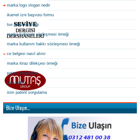
marka logo slogan nedir
ikamet izni başvuru formu
tse dilekçe örneği
marka kullanım sözleşmesi örneği
marka kullanım hakkı sözleşmesi örneği
ce belgesi nasıl alınır
marka itiraz dilekçesi örneği
patent sorgulama
isim hakkı
isim patent sorgulama
Bize Ulaşın…