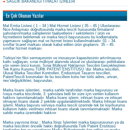
SAĞLIK BAKANLIĞI İTHALAT İZİNLERİ
En Çok Okunan Yazılar
Mal Emtia Listesi ( 1 – 34 ) Mal Hizmet Listesi ( 35 – 45 ) Uluslararası
Nice Anlaşması doğrultusunda marka tescili hususunda firmaların/
şahısların/marka sahiplerinin faaliyetlerini / sektörlerini / ürün ve
hizmetlerini belirlemek ve marka tescil başvurusunu bu kodlamalarla
yapmasını sağlayan mal ve hizmet listesi kullanılmaktadır. 01 – 34.
sınıflar ticaret markası olarak kabul edilen ürün gruplarını 35 – 45.
sınıflar hizmet markası
Türkiye’nin fikri sermayesinin ve inovasyon kapasitesinin artırılmasına
katkı sağlayan, sınai mülkiyet alanında ulusal ve uluslararası politikalara
yön veren öncü kurum, Sınai Mülkiyet Haklarının Tescilini Gerçekleştiren
Tek Kamu Kurumu TÜRK PATENT ENSTİTÜSÜ ’dür. Marka tescilleri,
Ulusal Marka Tescilleri Kontrolleri, Endüstriyel Tasarım tescilleri,
PatentTescili korumaları ile bu tescillere konu her türlü adres, unvan,
nev’ideğişiklikleri, başvuruları,
Marka lisans işlemleri, marka sahibi tarafından marka başvurusu ve
/veya marka tescilinde, 3. şahıslara belli bir süre için verilen kullanım
hakkını tanımlamaktadır. Marka lisans işlemi; inhisari lisans ve inhisari
olmayan lisans olarak 2 şekilde uygulanabilmektedir. Marka İnhisari lisans
işlemi; Marka başvuru ve/veya marka tescili üzerinde tek bir kişi/kuruma
kullanım hakkı verilmesi inhisari lisans olarak tanımlanmaktadır. Marka
sahibi marka üzerindeki hakkını
Marka yayınına itiraz ; Marka İtiraz İşlemleri marka başvurusunun ya da
marka tescilinin öncelik hakkı doğrultusunda Türk Patent Enstitüsü
tarafından her ay yayınlanan Marka Bültenlerinde ilan edilen ve marka