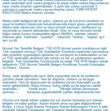
vekili tarafından özel marka programı ile tespit edilen marka başvurularına
karşı marka itirazları yapılmaktadır. 3 aylık ilan süresi içerisinde 3.
şahıslarca yapılacak marka yayına itirazları işlemi TÜRK PATENT
ENSTİTÜSÜ Marka itirazları uzmanı
Marka nedir dediğimizde bir şahıs, işletme ya da kurumun ürünlerini ve
veya hizmetlerini tüketiciyle buluşturmasında köprü görevi görmektedir.
Marka nedir tüketicinin ürün ve veya hizmeti tanıması, belirlemesi ve
seçiminde en önemli etkenlerden biridir. Ürün ve veya hizmetin kimlik
bilgisi olarak kısaca özetleyebileceğimiz MARKA, sektöre, tüketici
kitlesine göre “kelimeler”, “işaretler” , “rakamlar” “renkler” , “logolar” ayrı
ayrı ya da
Hizmet Yeri Yeterlilik Belgesi; TSE-HYB Hizmet yerinin imkânlarının ilgili
Türk standardı ve/veya Türk Standartları Enstitüsü tarafından hazırlanmış
olan kriterlere uygunluğunu gösteren ve sözleşme ile kullanılabilen ve her
yıl TSE tarafından denetime tabi tutulan ve her yıl yenilenmesi gereken
belgedir. Türk Standartları Enstitüsünde bu belge TSE-HYB belgesi olarak
adlandırılır. TSE Hizmet Yeterlilik Belgesi Alındıktan Sonraki Avantajları
ve Önemi ; Hizmet
Buluş nedir dediğimizde tarım dahil sanayideki teknik bir problemin
çözümü olarak tanımlanır. Yeni bir düşünce, yöntem ya da aygıt
üretmektir. Yeni bir düşünceyle bir probleme çözüm bulunabilir ya da
eskisi geliştirilebilir. Buluş konusu, buluş sahibi ya da başvuru sahibi
tarafından – Yenilik esası, – Tekniğin bilinen durumunun
aşılması – Sanayiye uygulanabilirlik şartları doğrultusunda tüm
Oturma izni olarak bilinen yabancılar için ikamet tezkeresi için istenen
belgeler ve kabul şartları, kişinin ikamet amacına göre değişmektedir.
Bunlar; 1-Uzun Süreli İkamet Tezkeresi İkamet Beyanname Formu 4 adet
vesikalık fotoğraf Pasaportun aslı Pasaport fotokopisi (Resimli sayfa, son