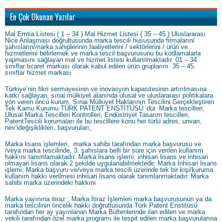
En Çok Okunan Yazılar
Mal Emtia Listesi ( 1 – 34 ) Mal Hizmet Listesi ( 35 – 45 ) Uluslararası
Nice Anlaşması doğrultusunda marka tescili hususunda firmaların/
şahısların/marka sahiplerinin faaliyetlerini / sektörlerini / ürün ve
hizmetlerini belirlemek ve marka tescil başvurusunu bu kodlamalarla
yapmasını sağlayan mal ve hizmet listesi kullanılmaktadır. 01 – 34.
sınıflar ticaret markası olarak kabul edilen ürün gruplarını 35 – 45.
sınıflar hizmet markası
Türkiye’nin fikri sermayesinin ve inovasyon kapasitesinin artırılmasına
katkı sağlayan, sınai mülkiyet alanında ulusal ve uluslararası politikalara
yön veren öncü kurum, Sınai Mülkiyet Haklarının Tescilini Gerçekleştiren
Tek Kamu Kurumu TÜRK PATENT ENSTİTÜSÜ ’dür. Marka tescilleri,
Ulusal Marka Tescilleri Kontrolleri, Endüstriyel Tasarım tescilleri,
PatentTescili korumaları ile bu tescillere konu her türlü adres, unvan,
nev’ideğişiklikleri, başvuruları,
Marka lisans işlemleri, marka sahibi tarafından marka başvurusu ve
/veya marka tescilinde, 3. şahıslara belli bir süre için verilen kullanım
hakkını tanımlamaktadır. Marka lisans işlemi; inhisari lisans ve inhisari
olmayan lisans olarak 2 şekilde uygulanabilmektedir. Marka İnhisari lisans
işlemi; Marka başvuru ve/veya marka tescili üzerinde tek bir kişi/kuruma
kullanım hakkı verilmesi inhisari lisans olarak tanımlanmaktadır. Marka
sahibi marka üzerindeki hakkını
Marka yayınına itiraz ; Marka İtiraz İşlemleri marka başvurusunun ya da
marka tescilinin öncelik hakkı doğrultusunda Türk Patent Enstitüsü
tarafından her ay yayınlanan Marka Bültenlerinde ilan edilen ve marka
vekili tarafından özel marka programı ile tespit edilen marka başvurularına