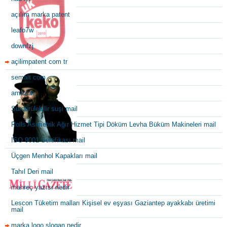
açılım marka patent
leafo7w
downfzj
açilimpatent com tr
semalt com
amazon
Sürdürülebilir suşi mail
Rolls Asimetrik Ağır Hizmet Tipi Döküm Levha Büküm Makineleri mail
ISO 9001 Sertifikası mail
Üçgen Menhol Kapakları mail
Tahıl Deri mail
mahreç yazısı nedir
Lescon Tüketim malları Kişisel ev eşyası Gaziantep ayakkabı üretimi
mail
marka logo slogan nedir