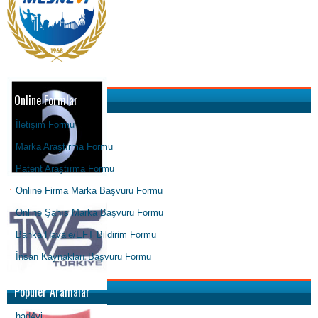
Online Formlar
İletişim Formu
Marka Araştırma Formu
Patent Araştırma Formu
Online Firma Marka Başvuru Formu
Online Şahıs Marka Başvuru Formu
Banka Havale/EFT Bildirim Formu
İnsan Kaynakları Başvuru Formu
Popüler Aramalar
had4yi