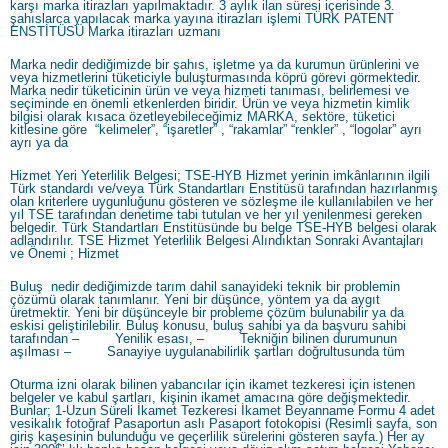
karşı marka itirazları yapılmaktadır. 3 aylık ilan süresi içerisinde 3.
şahıslarca yapılacak marka yayına itirazları işlemi TÜRK PATENT
ENSTİTÜSÜ Marka itirazları uzmanı
Marka nedir dediğimizde bir şahıs, işletme ya da kurumun ürünlerini ve
veya hizmetlerini tüketiciyle buluşturmasında köprü görevi görmektedir.
Marka nedir tüketicinin ürün ve veya hizmeti tanıması, belirlemesi ve
seçiminde en önemli etkenlerden biridir. Ürün ve veya hizmetin kimlik
bilgisi olarak kısaca özetleyebileceğimiz MARKA, sektöre, tüketici
kitlesine göre “kelimeler”, “işaretler” , “rakamlar” “renkler” , “logolar” ayrı
ayrı ya da
Hizmet Yeri Yeterlilik Belgesi; TSE-HYB Hizmet yerinin imkânlarının ilgili
Türk standardı ve/veya Türk Standartları Enstitüsü tarafından hazırlanmış
olan kriterlere uygunluğunu gösteren ve sözleşme ile kullanılabilen ve her
yıl TSE tarafından denetime tabi tutulan ve her yıl yenilenmesi gereken
belgedir. Türk Standartları Enstitüsünde bu belge TSE-HYB belgesi olarak
adlandırılır. TSE Hizmet Yeterlilik Belgesi Alındıktan Sonraki Avantajları
ve Önemi ; Hizmet
Buluş nedir dediğimizde tarım dahil sanayideki teknik bir problemin
çözümü olarak tanımlanır. Yeni bir düşünce, yöntem ya da aygıt
üretmektir. Yeni bir düşünceyle bir probleme çözüm bulunabilir ya da
eskisi geliştirilebilir. Buluş konusu, buluş sahibi ya da başvuru sahibi
tarafından – Yenilik esası, – Tekniğin bilinen durumunun
aşılması – Sanayiye uygulanabilirlik şartları doğrultusunda tüm
Oturma izni olarak bilinen yabancılar için ikamet tezkeresi için istenen
belgeler ve kabul şartları, kişinin ikamet amacına göre değişmektedir.
Bunlar; 1-Uzun Süreli İkamet Tezkeresi İkamet Beyanname Formu 4 adet
vesikalık fotoğraf Pasaportun aslı Pasaport fotokopisi (Resimli sayfa, son
giriş kaşesinin bulunduğu ve geçerlilik sürelerini gösteren sayfa.) Her ay