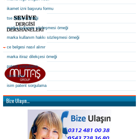
ikamet izni başvuru formu
tse dilekçe örneği
marka kullanım sözleşmesi örneği
marka kullanım hakkı sözleşmesi örneği
ce belgesi nasıl alınır
marka itiraz dilekçesi örneği
patent sorgulama
isim hakkı
isim patent sorgulama
Bize Ulaşın…