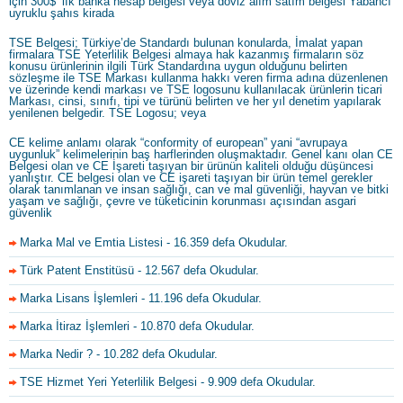
için 300$’ lık banka hesap belgesi veya döviz alım satım belgesi Yabancı
uyruklu şahıs kirada
TSE Belgesi; Türkiye’de Standardı bulunan konularda, İmalat yapan
firmalara TSE Yeterlilik Belgesi almaya hak kazanmış firmaların söz
konusu ürünlerinin ilgili Türk Standardına uygun olduğunu belirten
sözleşme ile TSE Markası kullanma hakkı veren firma adına düzenlenen
ve üzerinde kendi markası ve TSE logosunu kullanılacak ürünlerin ticari
Markası, cinsi, sınıfı, tipi ve türünü belirten ve her yıl denetim yapılarak
yenilenen belgedir. TSE Logosu; veya
CE kelime anlamı olarak “conformity of european” yani “avrupaya
uygunluk” kelimelerinin baş harflerinden oluşmaktadır. Genel kanı olan CE
Belgesi olan ve CE İşareti taşıyan bir ürünün kaliteli olduğu düşüncesi
yanlıştır. CE belgesi olan ve CE işareti taşıyan bir ürün temel gerekler
olarak tanımlanan ve insan sağlığı, can ve mal güvenliği, hayvan ve bitki
yaşam ve sağlığı, çevre ve tüketicinin korunması açısından asgari
güvenlik
Marka Mal ve Emtia Listesi
- 16.359 defa Okudular.
Türk Patent Enstitüsü
- 12.567 defa Okudular.
Marka Lisans İşlemleri
- 11.196 defa Okudular.
Marka İtiraz İşlemleri
- 10.870 defa Okudular.
Marka Nedir ?
- 10.282 defa Okudular.
TSE Hizmet Yeri Yeterlilik Belgesi
- 9.909 defa Okudular.