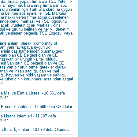
rda, İmalat yapan firmalara TSE Yeterlilik
i almaya hak kazanmış firmaların söz
 ürünlerinin ilgili Türk Standardına uygun
nu belirten sözleşme ile TSE Markası
ma hakkı veren firma adına düzenlenen
rinde kendi markası ve TSE logosunu
lacak ürünlerin ticari Markası, cinsi,
 tipi ve türünü belirten ve her yıl denetim
rak yenilenen belgedir. TSE Logosu; veya
ime anlamı olarak “conformity of
an” yani “avrupaya uygunluk”
lerinin baş harflerinden oluşmaktadır.
kanı olan CE Belgesi olan ve CE
 taşıyan bir ürünün kaliteli olduğu
esi yanlıştır. CE belgesi olan ve CE
 taşıyan bir ürün temel gerekler olarak
anan ve insan sağlığı, can ve mal
iği, hayvan ve bitki yaşam ve sağlığı,
ve tüketicinin korunması açısından asgari
ik
a Mal ve Emtia Listesi
- 16.361 defa
ular.
 Patent Enstitüsü
- 12.568 defa Okudular.
a Lisans İşlemleri
- 11.197 defa
ular.
a İtiraz İşlemleri
- 10.870 defa Okudular.