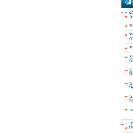
Kali
+ K
IS
IS
IS
Yö
IS
IS
Yö
IS
Si
IS
Yet
IS
Yö
He
+ Ü
TS