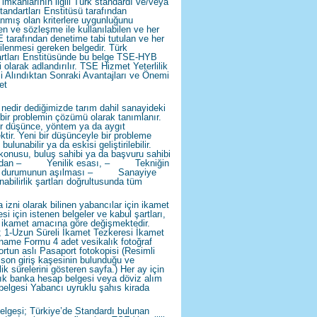
 imkânlarının ilgili Türk standardı ve/veya
tandartları Enstitüsü tarafından
anmış olan kriterlere uygunluğunu
en ve sözleşme ile kullanılabilen ve her
E tarafından denetime tabi tutulan ve her
nilenmesi gereken belgedir. Türk
rtları Enstitüsünde bu belge TSE-HYB
 olarak adlandırılır. TSE Hizmet Yeterlilik
i Alındıktan Sonraki Avantajları ve Önemi
et
nedir dediğimizde tarım dahil sanayideki
 bir problemin çözümü olarak tanımlanır.
ir düşünce, yöntem ya da aygıt
ktir. Yeni bir düşünceyle bir probleme
ulunabilir ya da eskisi geliştirilebilir.
konusu, buluş sahibi ya da başvuru sahibi
ından – Yenilik esası, – Tekniğin
en durumunun aşılması – Sanayiye
nabilirlik şartları doğrultusunda tüm
 izni olarak bilinen yabancılar için ikamet
si için istenen belgeler ve kabul şartları,
n ikamet amacına göre değişmektedir.
; 1-Uzun Süreli İkamet Tezkeresi İkamet
ame Formu 4 adet vesikalık fotoğraf
rtun aslı Pasaport fotokopisi (Resimli
 son giriş kaşesinin bulunduğu ve
lik sürelerini gösteren sayfa.) Her ay için
lık banka hesap belgesi veya döviz alım
belgesi Yabancı uyruklu şahıs kirada
lgesi; Türkiye’de Standardı bulunan