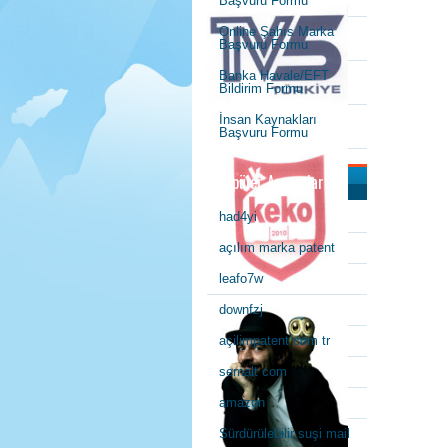
Başvuru Formu
Online Şahıs Marka
Başvuru Formu
Banka Havale/EFT
Bildirim Formu
İnsan Kaynakları
Başvuru Formu
Popüler Aramalar
had4yi
açılım marka patent
leafo7w
downfzj
açilimpatent com tr
semalt com
amazon
Sürdürülebilir suşi mail