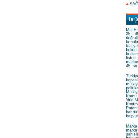
SAĞ
En Ç
Mal Em
35 – 4
doğrul
firmal
faaliye
belirl
kodlam
listesi
markas
45. sı
Türkiy
kapasi
mülkiy
politi
Mülkiy
Kamu 
’dür. M
Kontrol
Patent
her tür
başvur
Marka 
marka 
şahısla