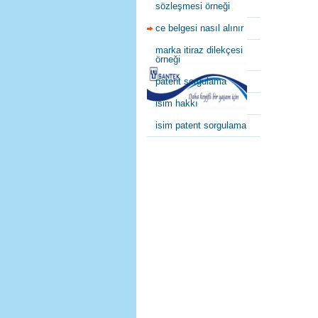
sözleşmesi örneği
ce belgesi nasıl alınır
marka itiraz dilekçesi
örneği
patent sorgulama
isim hakkı
isim patent sorgulama