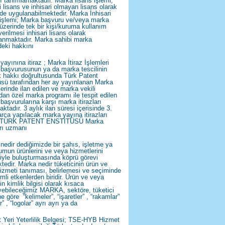
ı tanımlamaktadır. Marka lisans işlemi;
i lisans ve inhisari olmayan lisans olarak
lde uygulanabilmektedir. Marka İnhisari
 işlemi; Marka başvuru ve/veya marka
i üzerinde tek bir kişi/kuruma kullanım
erilmesi inhisari lisans olarak
anmaktadır. Marka sahibi marka
deki hakkını
ayınına itiraz ; Marka İtiraz İşlemleri
başvurusunun ya da marka tescilinin
k hakkı doğrultusunda Türk Patent
üsü tarafından her ay yayınlanan Marka
lerinde ilan edilen ve marka vekili
ndan özel marka programı ile tespit edilen
başvurularına karşı marka itirazları
ktadır. 3 aylık ilan süresi içerisinde 3.
arca yapılacak marka yayına itirazları
i TÜRK PATENT ENSTİTÜSÜ Marka
arı uzmanı
nedir dediğimizde bir şahıs, işletme ya
umun ürünlerini ve veya hizmetlerini
ciyle buluşturmasında köprü görevi
tedir. Marka nedir tüketicinin ürün ve
izmeti tanıması, belirlemesi ve seçiminde
mli etkenlerden biridir. Ürün ve veya
n kimlik bilgisi olarak kısaca
yebileceğimiz MARKA, sektöre, tüketici
ne göre “kelimeler”, “işaretler” , “rakamlar”
r” , “logolar” ayrı ayrı ya da
 Yeri Yeterlilik Belgesi; TSE-HYB Hizmet