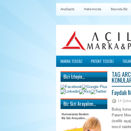
AnaSayfa
Hakkımızda
Basında Biz
MARKA TESCİLİ
PATENT TESCİLİ
TASAR
TAG ARC
Bizi İzleyin…
KONULA
Faydalı 
14 Şuba
Biz Sizi Arayalım…
Buluş konus
Patent Mevz
özellik aşağ
tescil tale