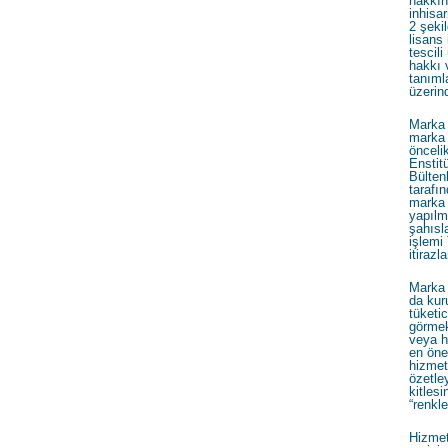
hakkın
inhisar
2 şeki
lisans
tescil
hakkı v
tanıml
üzerin
Marka y
marka 
önceli
Enstit
Bülten
tarafı
marka 
yapılma
şahısl
işlem
itirazl
Marka 
da kur
tüketi
görmek
veya h
en öne
hizmeti
özetle
kitlesi
“renkle
Hizmet