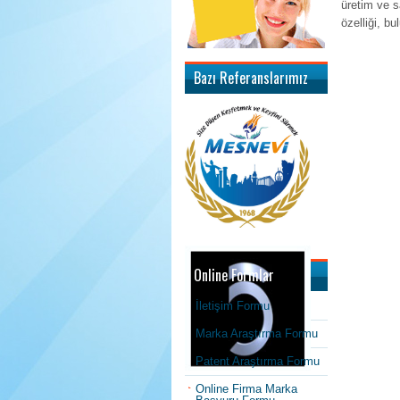
üretim ve s
özelliği, bu
Bazı Referanslarımız
Online Formlar
İletişim Formu
Marka Araştırma Formu
Patent Araştırma Formu
Online Firma Marka