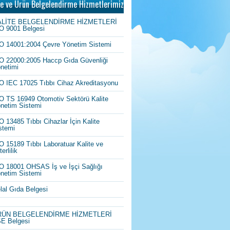
te ve Ürün Belgelendirme Hizmetlerimiz
ALİTE BELGELENDİRME HİZMETLERİ
O 9001 Belgesi
O 14001:2004 Çevre Yönetim Sistemi
O 22000:2005 Haccp Gıda Güvenliği
netimi
O IEC 17025 Tıbbı Cihaz Akreditasyonu
O TS 16949 Otomotiv Sektörü Kalite
netim Sistemi
O 13485 Tıbbı Cihazlar İçin Kalite
stemi
O 15189 Tıbbı Laboratuar Kalite ve
erlilik
O 18001 OHSAS İş ve İşçi Sağlığı
netim Sistemi
lal Gıda Belgesi
RÜN BELGELENDİRME HİZMETLERİ
E Belgesi