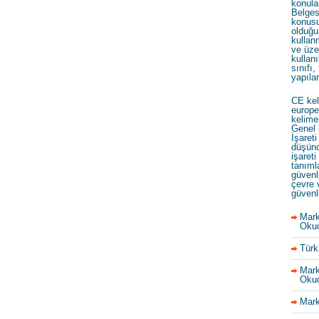
konula
Belges
konusu
olduğu
kullan
ve üze
kullanı
sınıfı,
yapıla
CE kel
europe
kelime
Genel 
İşareti
düşünc
işareti
tanıml
güvenl
çevre 
güvenl
Mark
Okud
Türk
Mark
Okud
Mark