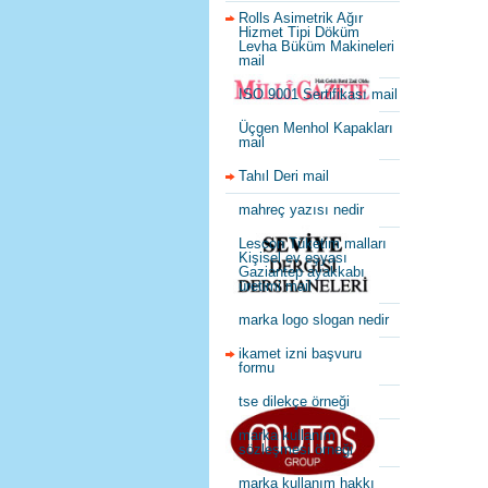
Rolls Asimetrik Ağır
Hizmet Tipi Döküm
Levha Büküm Makineleri
mail
ISO 9001 Sertifikası mail
Üçgen Menhol Kapakları
mail
Tahıl Deri mail
mahreç yazısı nedir
Lescon Tüketim malları
Kişisel ev eşyası
Gaziantep ayakkabı
üretimi mail
marka logo slogan nedir
ikamet izni başvuru
formu
tse dilekçe örneği
marka kullanım
sözleşmesi örneği
marka kullanım hakkı