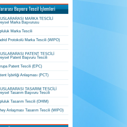
lararası Başvuru Tescil İşlemleri
LUSLARARASI MARKA TESCİLİ
reysel Marka Başvurusu
pluluk Marka Tescili
drid Protokolü Marka Tescili (WIPO)
LUSLARARASI PATENT TESCİLİ
reysel Patent Başvuru Tescili
rupa Patent Tescili (EPC)
tent İşbirliği Anlaşması (PCT)
LUSLARARASI TASARIM TESCİLİ
reysel Tasarım Başvuru Tescili
pluluk Tasarım Tescili (OHIM)
hey Anlaşması Tasarım Tescili (WIPO)