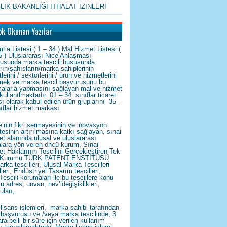
LIK BAKANLIĞI İTHALAT İZİNLERİ
ok Okunan Yazılar
tia Listesi ( 1 – 34 ) Mal Hizmet Listesi (
5 ) Uluslararası Nice Anlaşması
tusunda marka tescili hususunda
arın/şahısların/marka sahiplerinin
tlerini / sektörlerini / ürün ve hizmetlerini
emek ve marka tescil başvurusunu bu
alarla yapmasını sağlayan mal ve hizmet
 kullanılmaktadır. 01 – 34. sınıflar ticaret
ı olarak kabul edilen ürün gruplarını 35 –
nıflar hizmet markası
e’nin fikri sermayesinin ve inovasyon
tesinin artırılmasına katkı sağlayan, sınai
et alanında ulusal ve uluslararası
kalara yön veren öncü kurum, Sınai
et Haklarının Tescilini Gerçekleştiren Tek
Kurumu TÜRK PATENT ENSTİTÜSÜ
arka tescilleri, Ulusal Marka Tescilleri
leri, Endüstriyel Tasarım tescilleri,
Tescili korumaları ile bu tescillere konu
lü adres, unvan, nev’ideğişiklikleri,
uları,
lisans işlemleri, marka sahibi tarafından
başvurusu ve /veya marka tescilinde, 3.
ra belli bir süre için verilen kullanım