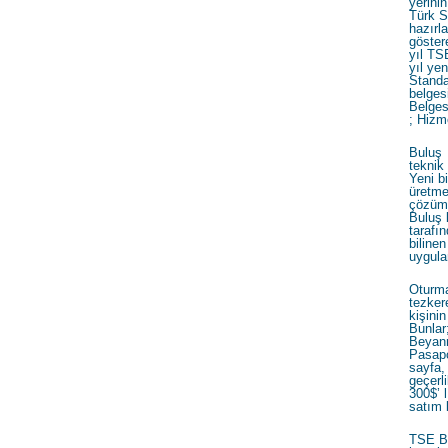
yerinin
Türk S
hazırl
göster
yıl TS
yıl ye
Standa
belgesi
Belges
; Hizm
Buluş 
teknik
Yeni b
üretme
çözüm b
Buluş 
taraf
bilin
uygula
Oturma
tezkere
kişini
Bunlar
Beyann
Pasapo
sayfa,
geçerli
300$’ 
satım 
TSE Be