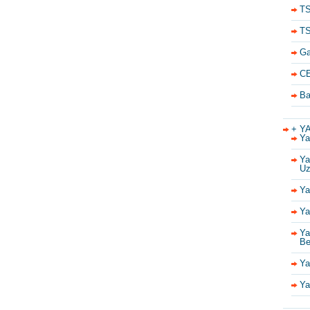
TS
TS
Ga
CE
Ba
+ Y
Ya
Ya
Uz
Ya
Ya
Ya
Be
Ya
Ya