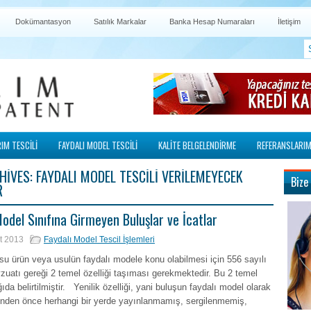
Dokümantasyon
Satılık Markalar
Banka Hesap Numaraları
İletişim
IM TESCİLİ
FAYDALI MODEL TESCİLİ
KALİTE BELGELENDİRME
REFERANSLARIM
HIVES:
FAYDALI MODEL TESCILI VERILEMEYECEK
Bize
R
Model Sınıfına Girmeyen Buluşlar ve İcatlar
t 2013
Faydalı Model Tescil İşlemleri
u ürün veya usulün faydalı modele konu olabilmesi için 556 sayılı
uatı gereği 2 temel özelliği taşıması gerekmektedir. Bu 2 temel
ıda belirtilmiştir. Yenilik özelliği, yani buluşun faydalı model olarak
binden önce herhangi bir yerde yayınlanmamış, sergilenmemiş,