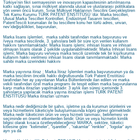
Türkiye’nin fikri sermayesinin ve inovasyon kapasitesinin artırılmasına
katkı sağlayan, sınai mülkiyet alanında ulusal ve uluslararası politikalara
yön veren öncü kurum, Sınai Mülkiyet Haklarının Tescilini Gerçekleştiren
Tek Kamu Kurumu TÜRK PATENT ENSTİTÜSÜ ’dür. Marka tescilleri,
Ulusal Marka Tescilleri Kontrolleri, Endüstriyel Tasarım tescilleri,
PatentTescili korumaları ile bu tescillere konu her türlü adres, unvan,
nev’ideğişiklikleri, başvuruları,
Marka lisans işlemleri, marka sahibi tarafından marka başvurusu ve
/veya marka tescilinde, 3. şahıslara belli bir süre için verilen kullanım
hakkını tanımlamaktadır. Marka lisans işlemi; inhisari lisans ve inhisari
olmayan lisans olarak 2 şekilde uygulanabilmektedir. Marka İnhisari lisans
işlemi; Marka başvuru ve/veya marka tescili üzerinde tek bir kişi/kuruma
kullanım hakkı verilmesi inhisari lisans olarak tanımlanmaktadır. Marka
sahibi marka üzerindeki hakkını
Marka yayınına itiraz ; Marka İtiraz İşlemleri marka başvurusunun ya da
marka tescilinin öncelik hakkı doğrultusunda Türk Patent Enstitüsü
tarafından her ay yayınlanan Marka Bültenlerinde ilan edilen ve marka
vekili tarafından özel marka programı ile tespit edilen marka başvurularına
karşı marka itirazları yapılmaktadır. 3 aylık ilan süresi içerisinde 3.
şahıslarca yapılacak marka yayına itirazları işlemi TÜRK PATENT
ENSTİTÜSÜ Marka itirazları uzmanı
Marka nedir dediğimizde bir şahıs, işletme ya da kurumun ürünlerini ve
veya hizmetlerini tüketiciyle buluşturmasında köprü görevi görmektedir.
Marka nedir tüketicinin ürün ve veya hizmeti tanıması, belirlemesi ve
seçiminde en önemli etkenlerden biridir. Ürün ve veya hizmetin kimlik
bilgisi olarak kısaca özetleyebileceğimiz MARKA, sektöre, tüketici
kitlesine göre “kelimeler”, “işaretler” , “rakamlar” “renkler” , “logolar” ayrı
ayrı ya da