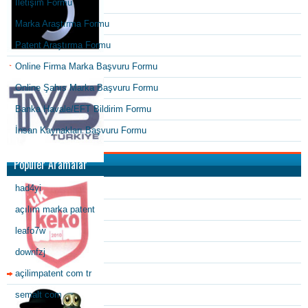
İletişim Formu
Marka Araştırma Formu
Patent Araştırma Formu
Online Firma Marka Başvuru Formu
Online Şahıs Marka Başvuru Formu
Banka Havale/EFT Bildirim Formu
İnsan Kaynakları Başvuru Formu
Popüler Aramalar
had4yi
açılım marka patent
leafo7w
downfzj
açilimpatent com tr
semalt com