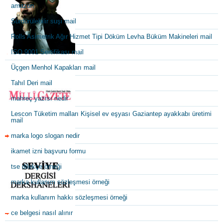
amazon
Sürdürülebilir suşi mail
Rolls Asimetrik Ağır Hizmet Tipi Döküm Levha Büküm Makineleri mail
ISO 9001 Sertifikası mail
Üçgen Menhol Kapakları mail
Tahıl Deri mail
mahreç yazısı nedir
Lescon Tüketim malları Kişisel ev eşyası Gaziantep ayakkabı üretimi
mail
marka logo slogan nedir
ikamet izni başvuru formu
tse dilekçe örneği
marka kullanım sözleşmesi örneği
marka kullanım hakkı sözleşmesi örneği
ce belgesi nasıl alınır