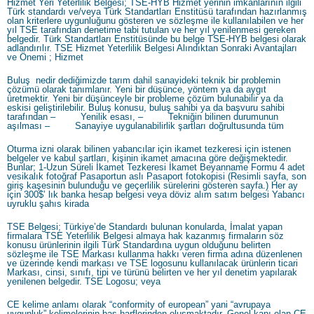
Hizmet Yeri Yeterlilik Belgesi; TSE-HYB Hizmet yerinin imkânlarının ilgili
Türk standardı ve/veya Türk Standartları Enstitüsü tarafından hazırlanmış
olan kriterlere uygunluğunu gösteren ve sözleşme ile kullanılabilen ve her
yıl TSE tarafından denetime tabi tutulan ve her yıl yenilenmesi gereken
belgedir. Türk Standartları Enstitüsünde bu belge TSE-HYB belgesi olarak
adlandırılır. TSE Hizmet Yeterlilik Belgesi Alındıktan Sonraki Avantajları
ve Önemi ; Hizmet
Buluş nedir dediğimizde tarım dahil sanayideki teknik bir problemin
çözümü olarak tanımlanır. Yeni bir düşünce, yöntem ya da aygıt
üretmektir. Yeni bir düşünceyle bir probleme çözüm bulunabilir ya da
eskisi geliştirilebilir. Buluş konusu, buluş sahibi ya da başvuru sahibi
tarafından – Yenilik esası, – Tekniğin bilinen durumunun
aşılması – Sanayiye uygulanabilirlik şartları doğrultusunda tüm
Oturma izni olarak bilinen yabancılar için ikamet tezkeresi için istenen
belgeler ve kabul şartları, kişinin ikamet amacına göre değişmektedir.
Bunlar; 1-Uzun Süreli İkamet Tezkeresi İkamet Beyanname Formu 4 adet
vesikalık fotoğraf Pasaportun aslı Pasaport fotokopisi (Resimli sayfa, son
giriş kaşesinin bulunduğu ve geçerlilik sürelerini gösteren sayfa.) Her ay
için 300$’ lık banka hesap belgesi veya döviz alım satım belgesi Yabancı
uyruklu şahıs kirada
TSE Belgesi; Türkiye’de Standardı bulunan konularda, İmalat yapan
firmalara TSE Yeterlilik Belgesi almaya hak kazanmış firmaların söz
konusu ürünlerinin ilgili Türk Standardına uygun olduğunu belirten
sözleşme ile TSE Markası kullanma hakkı veren firma adına düzenlenen
ve üzerinde kendi markası ve TSE logosunu kullanılacak ürünlerin ticari
Markası, cinsi, sınıfı, tipi ve türünü belirten ve her yıl denetim yapılarak
yenilenen belgedir. TSE Logosu; veya
CE kelime anlamı olarak “conformity of european” yani “avrupaya
uygunluk” kelimelerinin baş harflerinden oluşmaktadır. Genel kanı olan CE