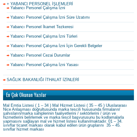
+ YABANCI PERSONEL İŞLEMLERİ
Yabancı Personel Çalışma İzni
Yabancı Personel Çalışma İzni Süre Uzatımı
Yabancı Personel İkamet Tezkeresi
Yabancı Personel Çalışma İzni Türleri
Yabancı Personel Çalışma İzni İçin Gerekli Belgeler
Yabancı Personel Cezai Durumlar
Yabancı Personel Çalışma İzni Yasası
SAĞLIK BAKANLIĞI İTHALAT İZİNLERİ
En Çok Okunan Yazılar
Mal Emtia Listesi ( 1 – 34 ) Mal Hizmet Listesi ( 35 – 45 ) Uluslararası
Nice Anlaşması doğrultusunda marka tescili hususunda firmaların/
şahısların/marka sahiplerinin faaliyetlerini / sektörlerini / ürün ve
hizmetlerini belirlemek ve marka tescil başvurusunu bu kodlamalarla
yapmasını sağlayan mal ve hizmet listesi kullanılmaktadır. 01 – 34.
sınıflar ticaret markası olarak kabul edilen ürün gruplarını 35 – 45.
sınıflar hizmet markası