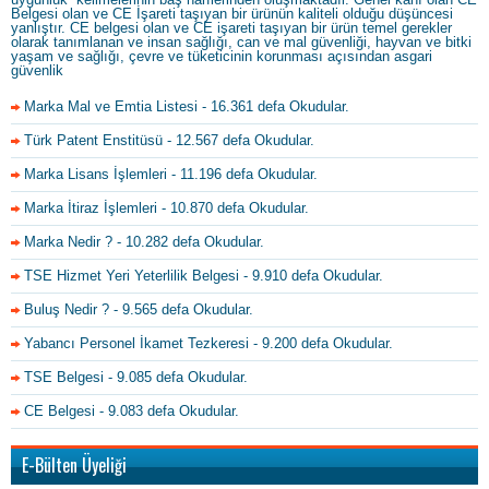
Belgesi olan ve CE İşareti taşıyan bir ürünün kaliteli olduğu düşüncesi
yanlıştır. CE belgesi olan ve CE işareti taşıyan bir ürün temel gerekler
olarak tanımlanan ve insan sağlığı, can ve mal güvenliği, hayvan ve bitki
yaşam ve sağlığı, çevre ve tüketicinin korunması açısından asgari
güvenlik
Marka Mal ve Emtia Listesi
- 16.361 defa Okudular.
Türk Patent Enstitüsü
- 12.567 defa Okudular.
Marka Lisans İşlemleri
- 11.196 defa Okudular.
Marka İtiraz İşlemleri
- 10.870 defa Okudular.
Marka Nedir ?
- 10.282 defa Okudular.
TSE Hizmet Yeri Yeterlilik Belgesi
- 9.910 defa Okudular.
Buluş Nedir ?
- 9.565 defa Okudular.
Yabancı Personel İkamet Tezkeresi
- 9.200 defa Okudular.
TSE Belgesi
- 9.085 defa Okudular.
CE Belgesi
- 9.083 defa Okudular.
E-Bülten Üyeliği