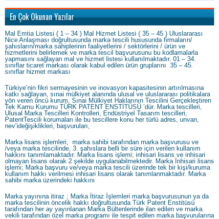
En Çok Okunan Yazılar
Mal Emtia Listesi ( 1 – 34 ) Mal Hizmet Listesi ( 35 – 45 ) Uluslararası
Nice Anlaşması doğrultusunda marka tescili hususunda firmaların/
şahısların/marka sahiplerinin faaliyetlerini / sektörlerini / ürün ve
hizmetlerini belirlemek ve marka tescil başvurusunu bu kodlamalarla
yapmasını sağlayan mal ve hizmet listesi kullanılmaktadır. 01 – 34.
sınıflar ticaret markası olarak kabul edilen ürün gruplarını 35 – 45.
sınıflar hizmet markası
Türkiye’nin fikri sermayesinin ve inovasyon kapasitesinin artırılmasına
katkı sağlayan, sınai mülkiyet alanında ulusal ve uluslararası politikalara
yön veren öncü kurum, Sınai Mülkiyet Haklarının Tescilini Gerçekleştiren
Tek Kamu Kurumu TÜRK PATENT ENSTİTÜSÜ ’dür. Marka tescilleri,
Ulusal Marka Tescilleri Kontrolleri, Endüstriyel Tasarım tescilleri,
PatentTescili korumaları ile bu tescillere konu her türlü adres, unvan,
nev’ideğişiklikleri, başvuruları,
Marka lisans işlemleri, marka sahibi tarafından marka başvurusu ve
/veya marka tescilinde, 3. şahıslara belli bir süre için verilen kullanım
hakkını tanımlamaktadır. Marka lisans işlemi; inhisari lisans ve inhisari
olmayan lisans olarak 2 şekilde uygulanabilmektedir. Marka İnhisari lisans
işlemi; Marka başvuru ve/veya marka tescili üzerinde tek bir kişi/kuruma
kullanım hakkı verilmesi inhisari lisans olarak tanımlanmaktadır. Marka
sahibi marka üzerindeki hakkını
Marka yayınına itiraz ; Marka İtiraz İşlemleri marka başvurusunun ya da
marka tescilinin öncelik hakkı doğrultusunda Türk Patent Enstitüsü
tarafından her ay yayınlanan Marka Bültenlerinde ilan edilen ve marka
vekili tarafından özel marka programı ile tespit edilen marka başvurularına