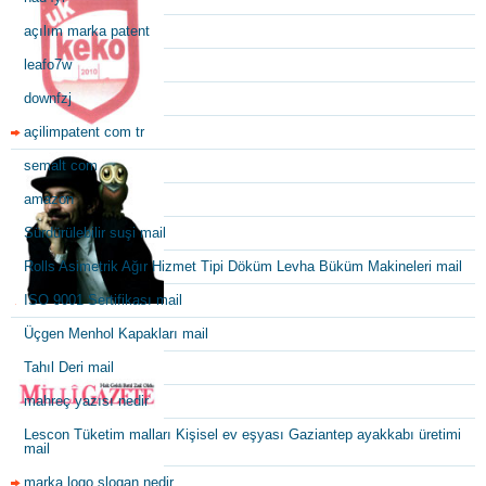
açılım marka patent
leafo7w
downfzj
açilimpatent com tr
semalt com
amazon
Sürdürülebilir suşi mail
Rolls Asimetrik Ağır Hizmet Tipi Döküm Levha Büküm Makineleri mail
ISO 9001 Sertifikası mail
Üçgen Menhol Kapakları mail
Tahıl Deri mail
mahreç yazısı nedir
Lescon Tüketim malları Kişisel ev eşyası Gaziantep ayakkabı üretimi
mail
marka logo slogan nedir