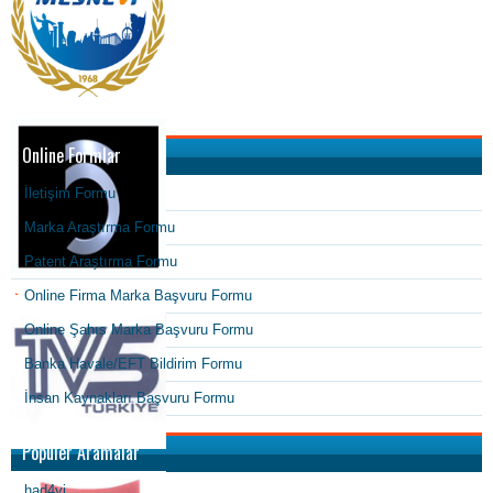
Online Formlar
İletişim Formu
Marka Araştırma Formu
Patent Araştırma Formu
Online Firma Marka Başvuru Formu
Online Şahıs Marka Başvuru Formu
Banka Havale/EFT Bildirim Formu
İnsan Kaynakları Başvuru Formu
Popüler Aramalar
had4yi