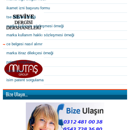
ikamet izni başvuru formu
tse dilekçe örneği
marka kullanım sözleşmesi örneği
marka kullanım hakkı sözleşmesi örneği
ce belgesi nasıl alınır
marka itiraz dilekçesi örneği
patent sorgulama
isim hakkı
isim patent sorgulama
Bize Ulaşın…