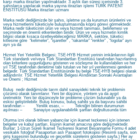
karşı marka itirazları yapılmaktadır. 3 aylık ilan süresi içerisinde 3.
şahıslarca yapılacak marka yayına itirazları işlemi TÜRK PATENT
ENSTİTÜSÜ Marka itirazları uzmanı
Marka nedir dediğimizde bir şahıs, işletme ya da kurumun ürünlerini ve
veya hizmetlerini tüketiciyle buluşturmasında köprü görevi görmektedir.
Marka nedir tüketicinin ürün ve veya hizmeti tanıması, belirlemesi ve
seçiminde en önemli etkenlerden biridir. Ürün ve veya hizmetin kimlik
bilgisi olarak kısaca özetleyebileceğimiz MARKA, sektöre, tüketici
kitlesine göre “kelimeler”, “işaretler” , “rakamlar” “renkler” , “logolar” ayrı
ayrı ya da
Hizmet Yeri Yeterlilik Belgesi; TSE-HYB Hizmet yerinin imkânlarının ilgili
Türk standardı ve/veya Türk Standartları Enstitüsü tarafından hazırlanmış
olan kriterlere uygunluğunu gösteren ve sözleşme ile kullanılabilen ve her
yıl TSE tarafından denetime tabi tutulan ve her yıl yenilenmesi gereken
belgedir. Türk Standartları Enstitüsünde bu belge TSE-HYB belgesi olarak
adlandırılır. TSE Hizmet Yeterlilik Belgesi Alındıktan Sonraki Avantajları
ve Önemi ; Hizmet
Buluş nedir dediğimizde tarım dahil sanayideki teknik bir problemin
çözümü olarak tanımlanır. Yeni bir düşünce, yöntem ya da aygıt
üretmektir. Yeni bir düşünceyle bir probleme çözüm bulunabilir ya da
eskisi geliştirilebilir. Buluş konusu, buluş sahibi ya da başvuru sahibi
tarafından – Yenilik esası, – Tekniğin bilinen durumunun
aşılması – Sanayiye uygulanabilirlik şartları doğrultusunda tüm
Oturma izni olarak bilinen yabancılar için ikamet tezkeresi için istenen
belgeler ve kabul şartları, kişinin ikamet amacına göre değişmektedir.
Bunlar; 1-Uzun Süreli İkamet Tezkeresi İkamet Beyanname Formu 4 adet
vesikalık fotoğraf Pasaportun aslı Pasaport fotokopisi (Resimli sayfa, son
giriş kaşesinin bulunduğu ve geçerlilik sürelerini gösteren sayfa.) Her ay