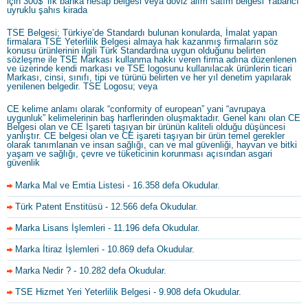
için 300$’ lık banka hesap belgesi veya döviz alım satım belgesi Yabancı
uyruklu şahıs kirada
TSE Belgesi; Türkiye’de Standardı bulunan konularda, İmalat yapan
firmalara TSE Yeterlilik Belgesi almaya hak kazanmış firmaların söz
konusu ürünlerinin ilgili Türk Standardına uygun olduğunu belirten
sözleşme ile TSE Markası kullanma hakkı veren firma adına düzenlenen
ve üzerinde kendi markası ve TSE logosunu kullanılacak ürünlerin ticari
Markası, cinsi, sınıfı, tipi ve türünü belirten ve her yıl denetim yapılarak
yenilenen belgedir. TSE Logosu; veya
CE kelime anlamı olarak “conformity of european” yani “avrupaya
uygunluk” kelimelerinin baş harflerinden oluşmaktadır. Genel kanı olan CE
Belgesi olan ve CE İşareti taşıyan bir ürünün kaliteli olduğu düşüncesi
yanlıştır. CE belgesi olan ve CE işareti taşıyan bir ürün temel gerekler
olarak tanımlanan ve insan sağlığı, can ve mal güvenliği, hayvan ve bitki
yaşam ve sağlığı, çevre ve tüketicinin korunması açısından asgari
güvenlik
Marka Mal ve Emtia Listesi
- 16.358 defa Okudular.
Türk Patent Enstitüsü
- 12.566 defa Okudular.
Marka Lisans İşlemleri
- 11.196 defa Okudular.
Marka İtiraz İşlemleri
- 10.869 defa Okudular.
Marka Nedir ?
- 10.282 defa Okudular.
TSE Hizmet Yeri Yeterlilik Belgesi
- 9.908 defa Okudular.