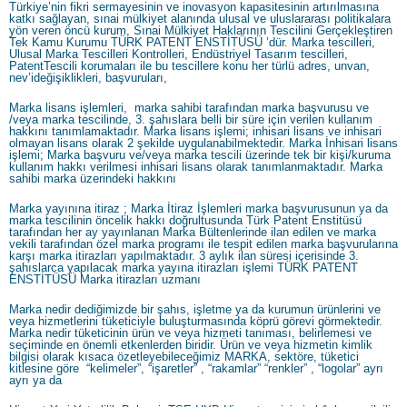
Türkiye’nin fikri sermayesinin ve inovasyon kapasitesinin artırılmasına
katkı sağlayan, sınai mülkiyet alanında ulusal ve uluslararası politikalara
yön veren öncü kurum, Sınai Mülkiyet Haklarının Tescilini Gerçekleştiren
Tek Kamu Kurumu TÜRK PATENT ENSTİTÜSÜ ’dür. Marka tescilleri,
Ulusal Marka Tescilleri Kontrolleri, Endüstriyel Tasarım tescilleri,
PatentTescili korumaları ile bu tescillere konu her türlü adres, unvan,
nev’ideğişiklikleri, başvuruları,
Marka lisans işlemleri, marka sahibi tarafından marka başvurusu ve
/veya marka tescilinde, 3. şahıslara belli bir süre için verilen kullanım
hakkını tanımlamaktadır. Marka lisans işlemi; inhisari lisans ve inhisari
olmayan lisans olarak 2 şekilde uygulanabilmektedir. Marka İnhisari lisans
işlemi; Marka başvuru ve/veya marka tescili üzerinde tek bir kişi/kuruma
kullanım hakkı verilmesi inhisari lisans olarak tanımlanmaktadır. Marka
sahibi marka üzerindeki hakkını
Marka yayınına itiraz ; Marka İtiraz İşlemleri marka başvurusunun ya da
marka tescilinin öncelik hakkı doğrultusunda Türk Patent Enstitüsü
tarafından her ay yayınlanan Marka Bültenlerinde ilan edilen ve marka
vekili tarafından özel marka programı ile tespit edilen marka başvurularına
karşı marka itirazları yapılmaktadır. 3 aylık ilan süresi içerisinde 3.
şahıslarca yapılacak marka yayına itirazları işlemi TÜRK PATENT
ENSTİTÜSÜ Marka itirazları uzmanı
Marka nedir dediğimizde bir şahıs, işletme ya da kurumun ürünlerini ve
veya hizmetlerini tüketiciyle buluşturmasında köprü görevi görmektedir.
Marka nedir tüketicinin ürün ve veya hizmeti tanıması, belirlemesi ve
seçiminde en önemli etkenlerden biridir. Ürün ve veya hizmetin kimlik
bilgisi olarak kısaca özetleyebileceğimiz MARKA, sektöre, tüketici
kitlesine göre “kelimeler”, “işaretler” , “rakamlar” “renkler” , “logolar” ayrı
ayrı ya da