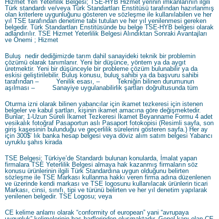
Hizmet Yeri Yeterlilik Belgesi; TSE-HYB Hizmet yerinin imkânlarının ilgili
Türk standardı ve/veya Türk Standartları Enstitüsü tarafından hazırlanmış
olan kriterlere uygunluğunu gösteren ve sözleşme ile kullanılabilen ve her
yıl TSE tarafından denetime tabi tutulan ve her yıl yenilenmesi gereken
belgedir. Türk Standartları Enstitüsünde bu belge TSE-HYB belgesi olarak
adlandırılır. TSE Hizmet Yeterlilik Belgesi Alındıktan Sonraki Avantajları
ve Önemi ; Hizmet
Buluş nedir dediğimizde tarım dahil sanayideki teknik bir problemin
çözümü olarak tanımlanır. Yeni bir düşünce, yöntem ya da aygıt
üretmektir. Yeni bir düşünceyle bir probleme çözüm bulunabilir ya da
eskisi geliştirilebilir. Buluş konusu, buluş sahibi ya da başvuru sahibi
tarafından – Yenilik esası, – Tekniğin bilinen durumunun
aşılması – Sanayiye uygulanabilirlik şartları doğrultusunda tüm
Oturma izni olarak bilinen yabancılar için ikamet tezkeresi için istenen
belgeler ve kabul şartları, kişinin ikamet amacına göre değişmektedir.
Bunlar; 1-Uzun Süreli İkamet Tezkeresi İkamet Beyanname Formu 4 adet
vesikalık fotoğraf Pasaportun aslı Pasaport fotokopisi (Resimli sayfa, son
giriş kaşesinin bulunduğu ve geçerlilik sürelerini gösteren sayfa.) Her ay
için 300$’ lık banka hesap belgesi veya döviz alım satım belgesi Yabancı
uyruklu şahıs kirada
TSE Belgesi; Türkiye’de Standardı bulunan konularda, İmalat yapan
firmalara TSE Yeterlilik Belgesi almaya hak kazanmış firmaların söz
konusu ürünlerinin ilgili Türk Standardına uygun olduğunu belirten
sözleşme ile TSE Markası kullanma hakkı veren firma adına düzenlenen
ve üzerinde kendi markası ve TSE logosunu kullanılacak ürünlerin ticari
Markası, cinsi, sınıfı, tipi ve türünü belirten ve her yıl denetim yapılarak
yenilenen belgedir. TSE Logosu; veya
CE kelime anlamı olarak “conformity of european” yani “avrupaya
uygunluk” kelimelerinin baş harflerinden oluşmaktadır. Genel kanı olan CE