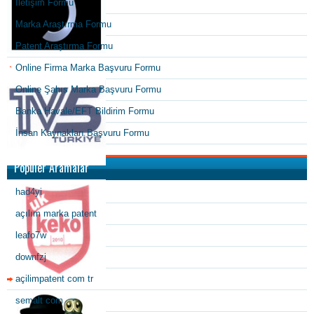
İletişim Formu
Marka Araştırma Formu
Patent Araştırma Formu
Online Firma Marka Başvuru Formu
Online Şahıs Marka Başvuru Formu
Banka Havale/EFT Bildirim Formu
İnsan Kaynakları Başvuru Formu
Popüler Aramalar
had4yi
açılım marka patent
leafo7w
downfzj
açilimpatent com tr
semalt com