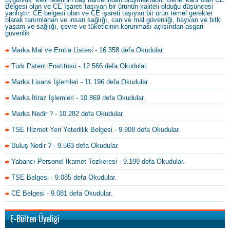
Belgesi olan ve CE İşareti taşıyan bir ürünün kaliteli olduğu düşüncesi
yanlıştır. CE belgesi olan ve CE işareti taşıyan bir ürün temel gerekler
olarak tanımlanan ve insan sağlığı, can ve mal güvenliği, hayvan ve bitki
yaşam ve sağlığı, çevre ve tüketicinin korunması açısından asgari
güvenlik
Marka Mal ve Emtia Listesi
- 16.358 defa Okudular.
Türk Patent Enstitüsü
- 12.566 defa Okudular.
Marka Lisans İşlemleri
- 11.196 defa Okudular.
Marka İtiraz İşlemleri
- 10.869 defa Okudular.
Marka Nedir ?
- 10.282 defa Okudular.
TSE Hizmet Yeri Yeterlilik Belgesi
- 9.908 defa Okudular.
Buluş Nedir ?
- 9.563 defa Okudular.
Yabancı Personel İkamet Tezkeresi
- 9.199 defa Okudular.
TSE Belgesi
- 9.085 defa Okudular.
CE Belgesi
- 9.081 defa Okudular.
E-Bülten Üyeliği