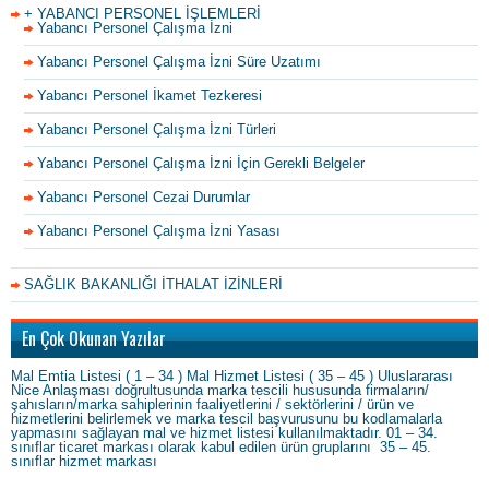
+ YABANCI PERSONEL İŞLEMLERİ
Yabancı Personel Çalışma İzni
Yabancı Personel Çalışma İzni Süre Uzatımı
Yabancı Personel İkamet Tezkeresi
Yabancı Personel Çalışma İzni Türleri
Yabancı Personel Çalışma İzni İçin Gerekli Belgeler
Yabancı Personel Cezai Durumlar
Yabancı Personel Çalışma İzni Yasası
SAĞLIK BAKANLIĞI İTHALAT İZİNLERİ
En Çok Okunan Yazılar
Mal Emtia Listesi ( 1 – 34 ) Mal Hizmet Listesi ( 35 – 45 ) Uluslararası
Nice Anlaşması doğrultusunda marka tescili hususunda firmaların/
şahısların/marka sahiplerinin faaliyetlerini / sektörlerini / ürün ve
hizmetlerini belirlemek ve marka tescil başvurusunu bu kodlamalarla
yapmasını sağlayan mal ve hizmet listesi kullanılmaktadır. 01 – 34.
sınıflar ticaret markası olarak kabul edilen ürün gruplarını 35 – 45.
sınıflar hizmet markası