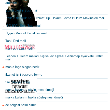
amazon
Sürdürülebilir suşi mail
Rolls Asimetrik Ağır Hizmet Tipi Döküm Levha Büküm Makineleri mail
ISO 9001 Sertifikası mail
Üçgen Menhol Kapakları mail
Tahıl Deri mail
mahreç yazısı nedir
Lescon Tüketim malları Kişisel ev eşyası Gaziantep ayakkabı üretimi
mail
marka logo slogan nedir
ikamet izni başvuru formu
tse dilekçe örneği
marka kullanım sözleşmesi örneği
marka kullanım hakkı sözleşmesi örneği
ce belgesi nasıl alınır