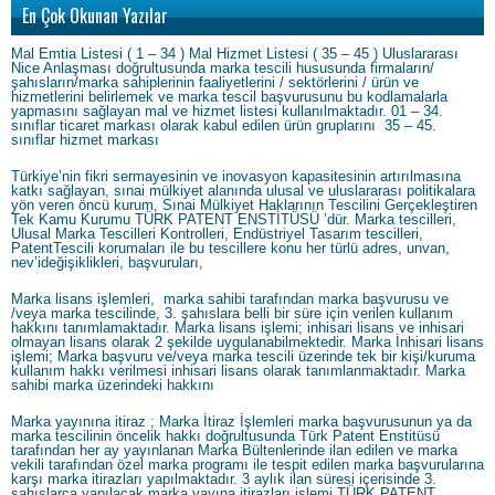
En Çok Okunan Yazılar
Mal Emtia Listesi ( 1 – 34 ) Mal Hizmet Listesi ( 35 – 45 ) Uluslararası
Nice Anlaşması doğrultusunda marka tescili hususunda firmaların/
şahısların/marka sahiplerinin faaliyetlerini / sektörlerini / ürün ve
hizmetlerini belirlemek ve marka tescil başvurusunu bu kodlamalarla
yapmasını sağlayan mal ve hizmet listesi kullanılmaktadır. 01 – 34.
sınıflar ticaret markası olarak kabul edilen ürün gruplarını 35 – 45.
sınıflar hizmet markası
Türkiye’nin fikri sermayesinin ve inovasyon kapasitesinin artırılmasına
katkı sağlayan, sınai mülkiyet alanında ulusal ve uluslararası politikalara
yön veren öncü kurum, Sınai Mülkiyet Haklarının Tescilini Gerçekleştiren
Tek Kamu Kurumu TÜRK PATENT ENSTİTÜSÜ ’dür. Marka tescilleri,
Ulusal Marka Tescilleri Kontrolleri, Endüstriyel Tasarım tescilleri,
PatentTescili korumaları ile bu tescillere konu her türlü adres, unvan,
nev’ideğişiklikleri, başvuruları,
Marka lisans işlemleri, marka sahibi tarafından marka başvurusu ve
/veya marka tescilinde, 3. şahıslara belli bir süre için verilen kullanım
hakkını tanımlamaktadır. Marka lisans işlemi; inhisari lisans ve inhisari
olmayan lisans olarak 2 şekilde uygulanabilmektedir. Marka İnhisari lisans
işlemi; Marka başvuru ve/veya marka tescili üzerinde tek bir kişi/kuruma
kullanım hakkı verilmesi inhisari lisans olarak tanımlanmaktadır. Marka
sahibi marka üzerindeki hakkını
Marka yayınına itiraz ; Marka İtiraz İşlemleri marka başvurusunun ya da
marka tescilinin öncelik hakkı doğrultusunda Türk Patent Enstitüsü
tarafından her ay yayınlanan Marka Bültenlerinde ilan edilen ve marka
vekili tarafından özel marka programı ile tespit edilen marka başvurularına
karşı marka itirazları yapılmaktadır. 3 aylık ilan süresi içerisinde 3.
şahıslarca yapılacak marka yayına itirazları işlemi TÜRK PATENT