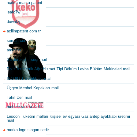
açılım marka patent
leafo7w
downfzj
açilimpatent com tr
semalt com
amazon
Sürdürülebilir suşi mail
Rolls Asimetrik Ağır Hizmet Tipi Döküm Levha Büküm Makineleri mail
ISO 9001 Sertifikası mail
Üçgen Menhol Kapakları mail
Tahıl Deri mail
mahreç yazısı nedir
Lescon Tüketim malları Kişisel ev eşyası Gaziantep ayakkabı üretimi
mail
marka logo slogan nedir