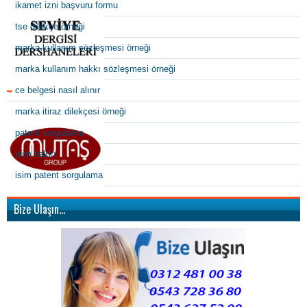
ikamet izni başvuru formu
tse dilekçe örneği
marka kullanım sözleşmesi örneği
marka kullanım hakkı sözleşmesi örneği
ce belgesi nasıl alınır
marka itiraz dilekçesi örneği
patent sorgulama
isim hakkı
isim patent sorgulama
Bize Ulaşın…