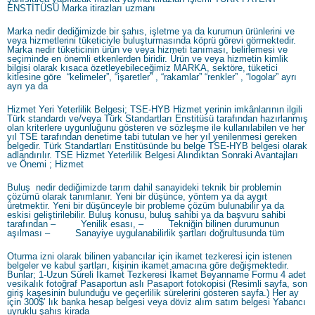
ENSTİTÜSÜ Marka itirazları uzmanı
Marka nedir dediğimizde bir şahıs, işletme ya da kurumun ürünlerini ve
veya hizmetlerini tüketiciyle buluşturmasında köprü görevi görmektedir.
Marka nedir tüketicinin ürün ve veya hizmeti tanıması, belirlemesi ve
seçiminde en önemli etkenlerden biridir. Ürün ve veya hizmetin kimlik
bilgisi olarak kısaca özetleyebileceğimiz MARKA, sektöre, tüketici
kitlesine göre “kelimeler”, “işaretler” , “rakamlar” “renkler” , “logolar” ayrı
ayrı ya da
Hizmet Yeri Yeterlilik Belgesi; TSE-HYB Hizmet yerinin imkânlarının ilgili
Türk standardı ve/veya Türk Standartları Enstitüsü tarafından hazırlanmış
olan kriterlere uygunluğunu gösteren ve sözleşme ile kullanılabilen ve her
yıl TSE tarafından denetime tabi tutulan ve her yıl yenilenmesi gereken
belgedir. Türk Standartları Enstitüsünde bu belge TSE-HYB belgesi olarak
adlandırılır. TSE Hizmet Yeterlilik Belgesi Alındıktan Sonraki Avantajları
ve Önemi ; Hizmet
Buluş nedir dediğimizde tarım dahil sanayideki teknik bir problemin
çözümü olarak tanımlanır. Yeni bir düşünce, yöntem ya da aygıt
üretmektir. Yeni bir düşünceyle bir probleme çözüm bulunabilir ya da
eskisi geliştirilebilir. Buluş konusu, buluş sahibi ya da başvuru sahibi
tarafından – Yenilik esası, – Tekniğin bilinen durumunun
aşılması – Sanayiye uygulanabilirlik şartları doğrultusunda tüm
Oturma izni olarak bilinen yabancılar için ikamet tezkeresi için istenen
belgeler ve kabul şartları, kişinin ikamet amacına göre değişmektedir.
Bunlar; 1-Uzun Süreli İkamet Tezkeresi İkamet Beyanname Formu 4 adet
vesikalık fotoğraf Pasaportun aslı Pasaport fotokopisi (Resimli sayfa, son
giriş kaşesinin bulunduğu ve geçerlilik sürelerini gösteren sayfa.) Her ay
için 300$’ lık banka hesap belgesi veya döviz alım satım belgesi Yabancı
uyruklu şahıs kirada