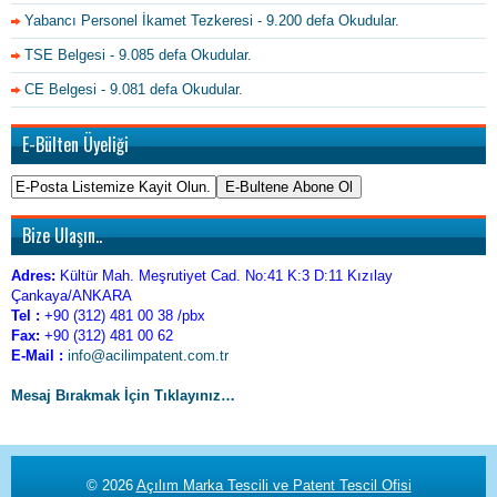
Yabancı Personel İkamet Tezkeresi
- 9.200 defa Okudular.
TSE Belgesi
- 9.085 defa Okudular.
CE Belgesi
- 9.081 defa Okudular.
E-Bülten Üyeliği
Bize Ulaşın..
Adres:
Kültür Mah. Meşrutiyet Cad. No:41 K:3 D:11 Kızılay
Çankaya/ANKARA
Tel :
+90 (312) 481 00 38 /pbx
Fax:
+90 (312) 481 00 62
E-Mail :
info@acilimpatent.com.tr
Mesaj Bırakmak İçin Tıklayınız…
© 2026
Açılım Marka Tescili ve Patent Tescil Ofisi