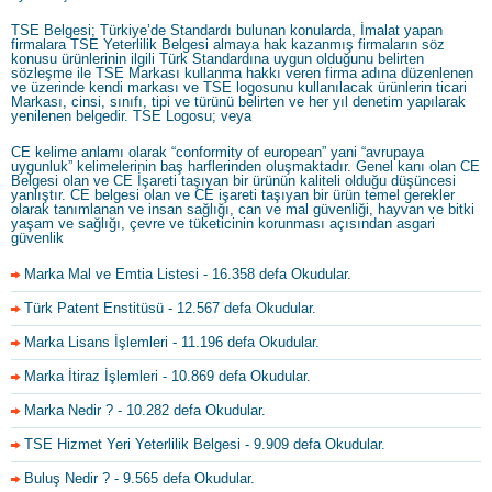
TSE Belgesi; Türkiye’de Standardı bulunan konularda, İmalat yapan
firmalara TSE Yeterlilik Belgesi almaya hak kazanmış firmaların söz
konusu ürünlerinin ilgili Türk Standardına uygun olduğunu belirten
sözleşme ile TSE Markası kullanma hakkı veren firma adına düzenlenen
ve üzerinde kendi markası ve TSE logosunu kullanılacak ürünlerin ticari
Markası, cinsi, sınıfı, tipi ve türünü belirten ve her yıl denetim yapılarak
yenilenen belgedir. TSE Logosu; veya
CE kelime anlamı olarak “conformity of european” yani “avrupaya
uygunluk” kelimelerinin baş harflerinden oluşmaktadır. Genel kanı olan CE
Belgesi olan ve CE İşareti taşıyan bir ürünün kaliteli olduğu düşüncesi
yanlıştır. CE belgesi olan ve CE işareti taşıyan bir ürün temel gerekler
olarak tanımlanan ve insan sağlığı, can ve mal güvenliği, hayvan ve bitki
yaşam ve sağlığı, çevre ve tüketicinin korunması açısından asgari
güvenlik
Marka Mal ve Emtia Listesi
- 16.358 defa Okudular.
Türk Patent Enstitüsü
- 12.567 defa Okudular.
Marka Lisans İşlemleri
- 11.196 defa Okudular.
Marka İtiraz İşlemleri
- 10.869 defa Okudular.
Marka Nedir ?
- 10.282 defa Okudular.
TSE Hizmet Yeri Yeterlilik Belgesi
- 9.909 defa Okudular.
Buluş Nedir ?
- 9.565 defa Okudular.