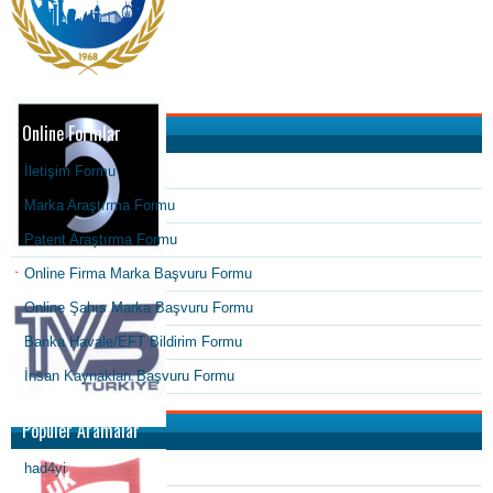
Online Formlar
İletişim Formu
Marka Araştırma Formu
Patent Araştırma Formu
Online Firma Marka Başvuru Formu
Online Şahıs Marka Başvuru Formu
Banka Havale/EFT Bildirim Formu
İnsan Kaynakları Başvuru Formu
Popüler Aramalar
had4yi